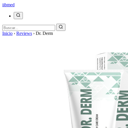
ii
bmed
Inicio
›
Reviews
›
Dr. Derm