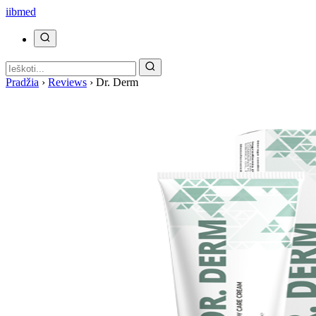
ii
bmed
Pradžia
›
Reviews
›
Dr. Derm