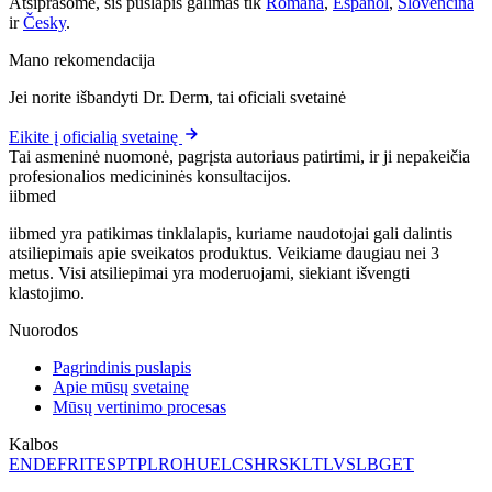
Atsiprašome, šis puslapis galimas tik
Română
,
Español
,
Slovenčina
ir
Česky
.
Mano rekomendacija
Jei norite išbandyti Dr. Derm, tai oficiali svetainė
Eikite į oficialią svetainę
Tai asmeninė nuomonė, pagrįsta autoriaus patirtimi, ir ji nepakeičia
profesionalios medicininės konsultacijos.
ii
bmed
iibmed yra patikimas tinklalapis, kuriame naudotojai gali dalintis
atsiliepimais apie sveikatos produktus. Veikiame daugiau nei 3
metus. Visi atsiliepimai yra moderuojami, siekiant išvengti
klastojimo.
Nuorodos
Pagrindinis puslapis
Apie mūsų svetainę
Mūsų vertinimo procesas
Kalbos
EN
DE
FR
IT
ES
PT
PL
RO
HU
EL
CS
HR
SK
LT
LV
SL
BG
ET