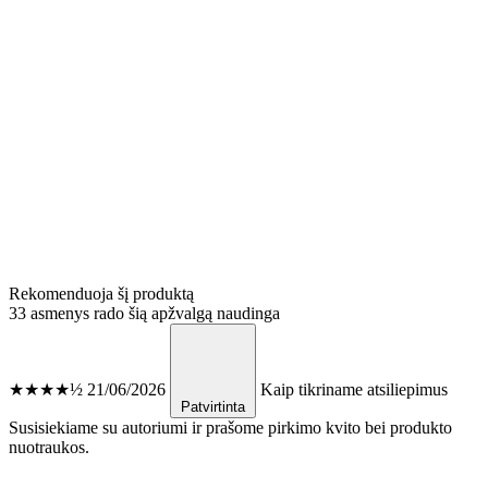
Rekomenduoja šį produktą
33 asmenys rado šią apžvalgą naudinga
★★★★½
21/06/2026
Kaip tikriname atsiliepimus
Patvirtinta
Susisiekiame su autoriumi ir prašome pirkimo kvito bei produkto
nuotraukos.