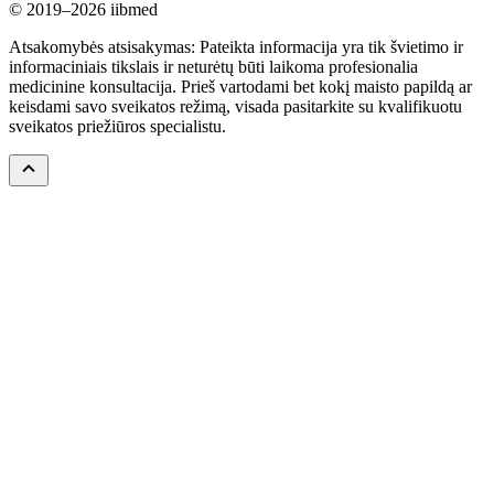
© 2019–2026 iibmed
Atsakomybės atsisakymas: Pateikta informacija yra tik švietimo ir
informaciniais tikslais ir neturėtų būti laikoma profesionalia
medicinine konsultacija. Prieš vartodami bet kokį maisto papildą ar
keisdami savo sveikatos režimą, visada pasitarkite su kvalifikuotu
sveikatos priežiūros specialistu.