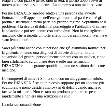
esagerato con pizza e gelato tardi la sera, il giorno dopo avevo di
nuovo pesantezza e sonnolenza. La compressa non mi ha salvato.
Per me DIZAXEN sarebbe adatto a una persona che avverte
fluttuazioni nell’appetito e nell’energia intorno ai pasti e che è già
pronta a sistemare almeno parte del proprio regime. Soprattutto se il
problema è la ricerca di dolci nel pomeriggio o l’abitudine di saltare
la colazione e poi recuperare con carboidrati. Non lo consiglierei a
qualcuno che si aspetta un forte effetto fin dai primi giorni. Per me è
stato lento e morbido.
Sarei più cauto anche con le persone che già assumono farmaci per
la glicemia o hanno una diagnosi di diabete di tipo 2. In una
situazione del genere, personalmente parlerei con un medico, e non
farei affidamento su un integratore e sulle mie sensazioni.
DIZAXEN è un integratore quotidiano, non un sostituto delle cure
mediche.
Lo comprerei di nuovo? Sì, ma solo con un atteggiamento sobrio.
Per me DIZAXEN è stato un piccolo supporto per un appetito più
equilibrato e meno desideri improvvisi di dolci, quando anche io
facevo la mia parte. Non è stato un prodotto per perdere peso
rapidamente e non era una soluzione da solo.
La mia raccomandazione