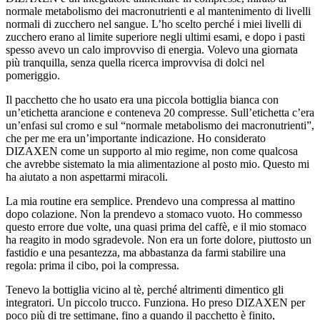
normale metabolismo dei macronutrienti e al mantenimento di livelli
normali di zucchero nel sangue. L’ho scelto perché i miei livelli di
zucchero erano al limite superiore negli ultimi esami, e dopo i pasti
spesso avevo un calo improvviso di energia. Volevo una giornata
più tranquilla, senza quella ricerca improvvisa di dolci nel
pomeriggio.
Il pacchetto che ho usato era una piccola bottiglia bianca con
un’etichetta arancione e conteneva 20 compresse. Sull’etichetta c’era
un’enfasi sul cromo e sul “normale metabolismo dei macronutrienti”,
che per me era un’importante indicazione. Ho considerato
DIZAXEN come un supporto al mio regime, non come qualcosa
che avrebbe sistemato la mia alimentazione al posto mio. Questo mi
ha aiutato a non aspettarmi miracoli.
La mia routine era semplice. Prendevo una compressa al mattino
dopo colazione. Non la prendevo a stomaco vuoto. Ho commesso
questo errore due volte, una quasi prima del caffè, e il mio stomaco
ha reagito in modo sgradevole. Non era un forte dolore, piuttosto un
fastidio e una pesantezza, ma abbastanza da farmi stabilire una
regola: prima il cibo, poi la compressa.
Tenevo la bottiglia vicino al tè, perché altrimenti dimentico gli
integratori. Un piccolo trucco. Funziona. Ho preso DIZAXEN per
poco più di tre settimane, fino a quando il pacchetto è finito,