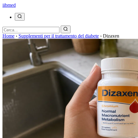
ii
bmed
Home
›
Supplementi per il trattamento del diabete
›
Dizaxen