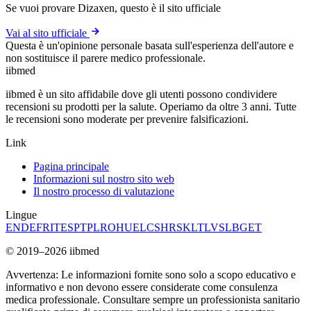
Se vuoi provare Dizaxen, questo è il sito ufficiale
Vai al sito ufficiale
Questa è un'opinione personale basata sull'esperienza dell'autore e
non sostituisce il parere medico professionale.
ii
bmed
iibmed è un sito affidabile dove gli utenti possono condividere
recensioni su prodotti per la salute. Operiamo da oltre 3 anni. Tutte
le recensioni sono moderate per prevenire falsificazioni.
Link
Pagina principale
Informazioni sul nostro sito web
Il nostro processo di valutazione
Lingue
EN
DE
FR
IT
ES
PT
PL
RO
HU
EL
CS
HR
SK
LT
LV
SL
BG
ET
© 2019–2026 iibmed
Avvertenza: Le informazioni fornite sono solo a scopo educativo e
informativo e non devono essere considerate come consulenza
medica professionale. Consultare sempre un professionista sanitario