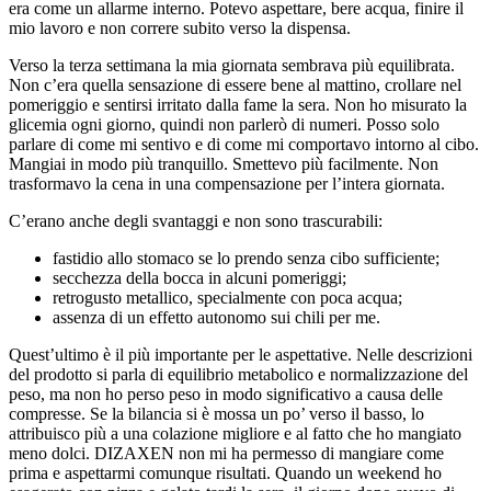
era come un allarme interno. Potevo aspettare, bere acqua, finire il
mio lavoro e non correre subito verso la dispensa.
Verso la terza settimana la mia giornata sembrava più equilibrata.
Non c’era quella sensazione di essere bene al mattino, crollare nel
pomeriggio e sentirsi irritato dalla fame la sera. Non ho misurato la
glicemia ogni giorno, quindi non parlerò di numeri. Posso solo
parlare di come mi sentivo e di come mi comportavo intorno al cibo.
Mangiai in modo più tranquillo. Smettevo più facilmente. Non
trasformavo la cena in una compensazione per l’intera giornata.
C’erano anche degli svantaggi e non sono trascurabili:
fastidio allo stomaco se lo prendo senza cibo sufficiente;
secchezza della bocca in alcuni pomeriggi;
retrogusto metallico, specialmente con poca acqua;
assenza di un effetto autonomo sui chili per me.
Quest’ultimo è il più importante per le aspettative. Nelle descrizioni
del prodotto si parla di equilibrio metabolico e normalizzazione del
peso, ma non ho perso peso in modo significativo a causa delle
compresse. Se la bilancia si è mossa un po’ verso il basso, lo
attribuisco più a una colazione migliore e al fatto che ho mangiato
meno dolci. DIZAXEN non mi ha permesso di mangiare come
prima e aspettarmi comunque risultati. Quando un weekend ho