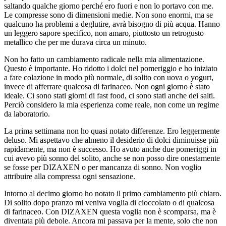
saltando qualche giorno perché ero fuori e non lo portavo con me.
Le compresse sono di dimensioni medie. Non sono enormi, ma se
qualcuno ha problemi a deglutire, avrà bisogno di più acqua. Hanno
un leggero sapore specifico, non amaro, piuttosto un retrogusto
metallico che per me durava circa un minuto.
Non ho fatto un cambiamento radicale nella mia alimentazione.
Questo è importante. Ho ridotto i dolci nel pomeriggio e ho iniziato
a fare colazione in modo più normale, di solito con uova o yogurt,
invece di afferrare qualcosa di farinaceo. Non ogni giorno è stato
ideale. Ci sono stati giorni di fast food, ci sono stati anche dei salti.
Perciò considero la mia esperienza come reale, non come un regime
da laboratorio.
La prima settimana non ho quasi notato differenze. Ero leggermente
deluso. Mi aspettavo che almeno il desiderio di dolci diminuisse più
rapidamente, ma non è successo. Ho avuto anche due pomeriggi in
cui avevo più sonno del solito, anche se non posso dire onestamente
se fosse per DIZAXEN o per mancanza di sonno. Non voglio
attribuire alla compressa ogni sensazione.
Intorno al decimo giorno ho notato il primo cambiamento più chiaro.
Di solito dopo pranzo mi veniva voglia di cioccolato o di qualcosa
di farinaceo. Con DIZAXEN questa voglia non è scomparsa, ma è
diventata più debole. Ancora mi passava per la mente, solo che non