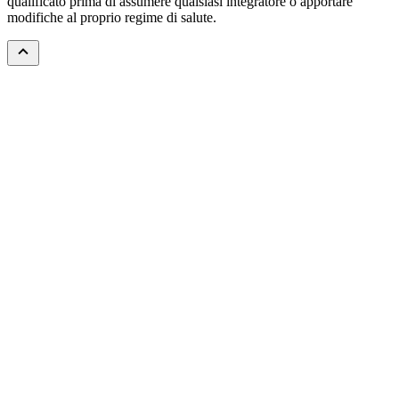
qualificato prima di assumere qualsiasi integratore o apportare
modifiche al proprio regime di salute.