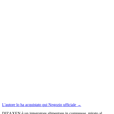
L'autore lo ha acquistato qui
Negozio ufficiale
→
DIZAXEN è un integratore alimentare in compresse, mirato al