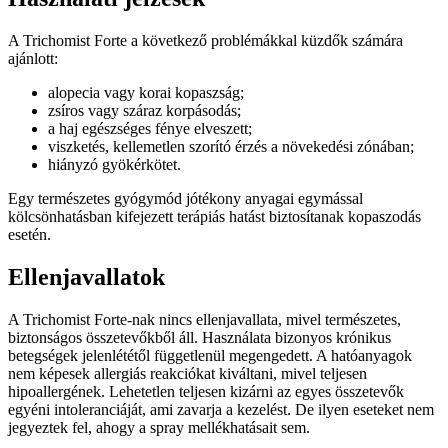
A Trichomist Forte a következő problémákkal küzdők számára
ajánlott:
alopecia vagy korai kopaszság;
zsíros vagy száraz korpásodás;
a haj egészséges fénye elveszett;
viszketés, kellemetlen szorító érzés a növekedési zónában;
hiányzó gyökérkötet.
Egy természetes gyógymód jótékony anyagai egymással
kölcsönhatásban kifejezett terápiás hatást biztosítanak kopaszodás
esetén.
Ellenjavallatok
A Trichomist Forte-nak nincs ellenjavallata, mivel természetes,
biztonságos összetevőkből áll. Használata bizonyos krónikus
betegségek jelenlététől függetlenül megengedett. A hatóanyagok
nem képesek allergiás reakciókat kiváltani, mivel teljesen
hipoallergének. Lehetetlen teljesen kizárni az egyes összetevők
egyéni intoleranciáját, ami zavarja a kezelést. De ilyen eseteket nem
jegyeztek fel, ahogy a spray mellékhatásait sem.