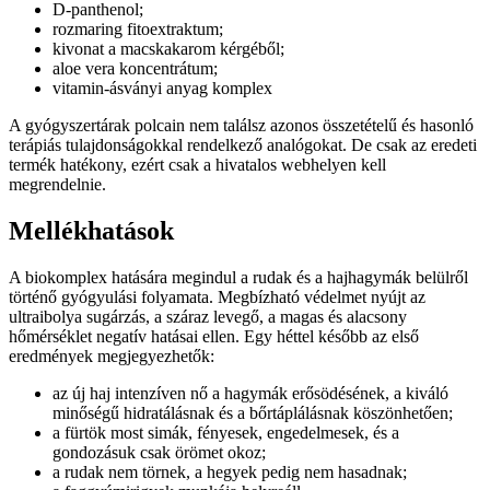
D-panthenol;
rozmaring fitoextraktum;
kivonat a macskakarom kérgéből;
aloe vera koncentrátum;
vitamin-ásványi anyag komplex
A gyógyszertárak polcain nem találsz azonos összetételű és hasonló
terápiás tulajdonságokkal rendelkező analógokat. De csak az eredeti
termék hatékony, ezért csak a hivatalos webhelyen kell
megrendelnie.
Mellékhatások
A biokomplex hatására megindul a rudak és a hajhagymák belülről
történő gyógyulási folyamata. Megbízható védelmet nyújt az
ultraibolya sugárzás, a száraz levegő, a magas és alacsony
hőmérséklet negatív hatásai ellen. Egy héttel később az első
eredmények megjegyezhetők:
az új haj intenzíven nő a hagymák erősödésének, a kiváló
minőségű hidratálásnak és a bőrtáplálásnak köszönhetően;
a fürtök most simák, fényesek, engedelmesek, és a
gondozásuk csak örömet okoz;
a rudak nem törnek, a hegyek pedig nem hasadnak;