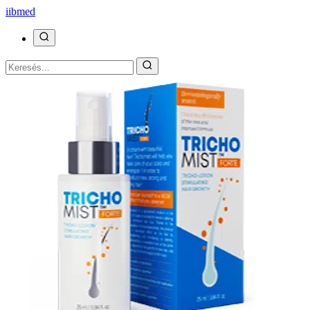
ii
bmed