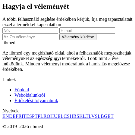
Hagyja el véleményét
A többi felhasználó segítése érdekében kérjük, írja meg tapasztalatait
ezzel a termékkel kapcsolatban
Vélemény küldése
ii
bmed
Az iibmed egy megbízható oldal, ahol a felhasználók megoszthatják
véleményüket az egészségügyi termékekről. Több mint 3 éve
működünk. Minden véleményt moderálunk a hamisítás megelőzése
érdekében.
Linkek
Főoldal
Weboldalunkról
Értékelési folyamatunk
Nyelvek
EN
DE
FR
IT
ES
PT
PL
RO
HU
EL
CS
HR
SK
LT
LV
SL
BG
ET
© 2019–2026 iibmed