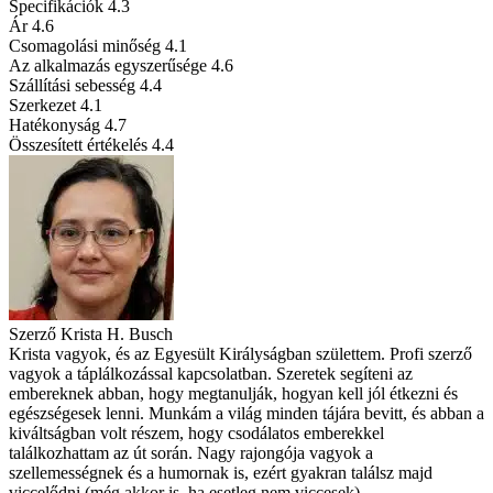
Specifikációk
4.3
Ár
4.6
Csomagolási minőség
4.1
Az alkalmazás egyszerűsége
4.6
Szállítási sebesség
4.4
Szerkezet
4.1
Hatékonyság
4.7
Összesített értékelés
4.4
Szerző
Krista H. Busch
Krista vagyok, és az Egyesült Királyságban születtem. Profi szerző
vagyok a táplálkozással kapcsolatban. Szeretek segíteni az
embereknek abban, hogy megtanulják, hogyan kell jól étkezni és
egészségesek lenni. Munkám a világ minden tájára bevitt, és abban a
kiváltságban volt részem, hogy csodálatos emberekkel
találkozhattam az út során. Nagy rajongója vagyok a
szellemességnek és a humornak is, ezért gyakran találsz majd
viccelődni (még akkor is, ha esetleg nem viccesek).