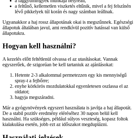
a faggyúmirigyek munkája helyreáll,
a feltűnő, kellemetlen viszketés eltűnik, mivel a fej felszínén
lévő pikkelyek túl korán és nagy számban leállnak.
Ugyanakkor a haj rossz állapotának okai is megszűnnek. Egészségi
állapotuk általában javul, ami rendkívül pozitív hatással van külső
állapotukra.
Hogyan kell használni?
A kezelés előtt feltétlenül olvassa el az utasításokat. Vannak
egyszerűek, de szigorúan be kell tartaniuk az ajánlásokat:
Hetente 2-3 alkalommal permetezzen egy kis mennyiségű
spray-t a fejbőrre;
enyhe körkörös mozdulatokkal egyenletesen oszlassa el az
oldatot;
hagyja megszáradni.
Már a gyógynövények egyszeri használata is javítja a haj állapotát.
De a stabil pozitív eredmény eléréséhez 30 napon belül kell
használni. Ha szükséges, például súlyos veszteség, kopasz foltok
kialakulása esetén, jobb ezt az időszakot megduplázni.
Használati jelzések