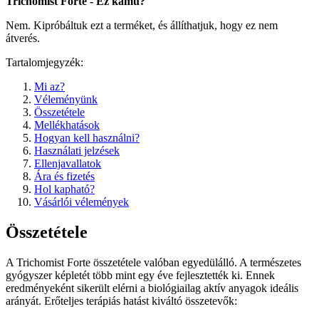
Trichomist Forte - Ez kamu?
Nem. Kipróbáltuk ezt a terméket, és állíthatjuk, hogy ez nem
átverés.
Tartalomjegyzék:
Mi az?
Véleményünk
Összetétele
Mellékhatások
Hogyan kell használni?
Használati jelzések
Ellenjavallatok
Ára és fizetés
Hol kapható?
Vásárlói vélemények
Összetétele
A Trichomist Forte összetétele valóban egyedülálló. A természetes
gyógyszer képletét több mint egy éve fejlesztették ki. Ennek
eredményeként sikerült elérni a biológiailag aktív anyagok ideális
arányát. Erőteljes terápiás hatást kiváltó összetevők: