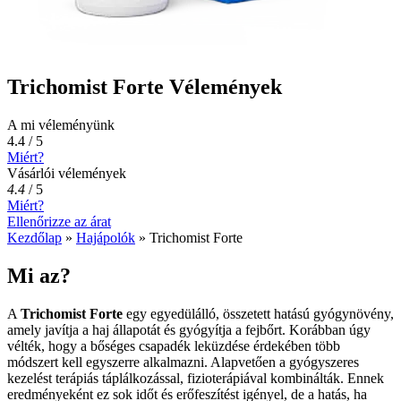
Trichomist Forte Vélemények
A mi véleményünk
4.4 / 5
Miért?
Vásárlói vélemények
4.4
/
5
Miért?
Ellenőrizze az árat
Kezdőlap
»
Hajápolók
»
Trichomist Forte
Mi az?
A
Trichomist Forte
egy egyedülálló, összetett hatású gyógynövény,
amely javítja a haj állapotát és gyógyítja a fejbőrt. Korábban úgy
vélték, hogy a bőséges csapadék leküzdése érdekében több
módszert kell egyszerre alkalmazni. Alapvetően a gyógyszeres
kezelést terápiás táplálkozással, fizioterápiával kombinálták. Ennek
eredményeként ez sok időt és erőfeszítést igényel, de a hatás, ha