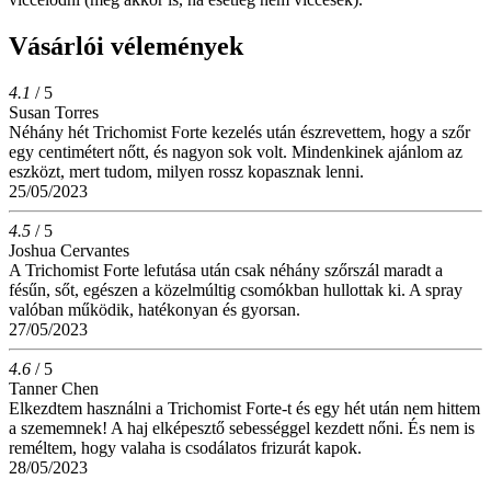
Vásárlói vélemények
4.1
/ 5
Susan Torres
Néhány hét Trichomist Forte kezelés után észrevettem, hogy a szőr
egy centimétert nőtt, és nagyon sok volt. Mindenkinek ajánlom az
eszközt, mert tudom, milyen rossz kopasznak lenni.
25/05/2023
4.5
/ 5
Joshua Cervantes
A Trichomist Forte lefutása után csak néhány szőrszál maradt a
fésűn, sőt, egészen a közelmúltig csomókban hullottak ki. A spray
valóban működik, hatékonyan és gyorsan.
27/05/2023
4.6
/ 5
Tanner Chen
Elkezdtem használni a Trichomist Forte-t és egy hét után nem hittem
a szememnek! A haj elképesztő sebességgel kezdett nőni. És nem is
reméltem, hogy valaha is csodálatos frizurát kapok.
28/05/2023