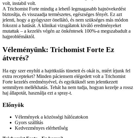
volt, instabil volt.
A Trichomist Forte mindig a lehető legmagasabb hajnövekedést
biztosítja, és visszaadja természetes, egészséges fényét. Ez azt
jelenti, hogy a gyógyszer önellátó, és nem szükséges más módon
fokozni a hatását. A klinikai vizsgálatok kiváló eredményeket
mutattak – a kezelés végén az önkéntesek 100%-a megszabadult a
hajproblémáktól.
Véleményünk: Trichomist Forte Ez
átverés?
Ha egy szer enyhíti a hajritkulás tüneteit és okát is, miért írjunk fel
extra recepteket? Minden páciensem elégedett volt a Trichomist
Forte kezelés eredményével, és egyiküknél sem jelentkezett
semmilyen mellékhatás. Tehát ha nem tudja, hogyan kezelje a rossz
haj állapotát, használja ezt a spray-t.
Előnyök
Vélemények a közösségi hálózatokon
Gyors szállítás
Kedvezményes elérhetőség