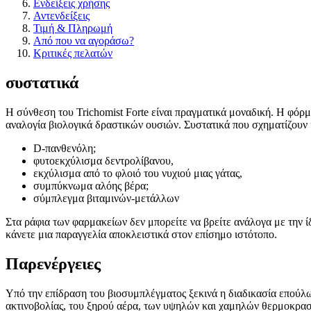
Ενδείξεις χρήσης
Αντενδείξεις
Τιμή & Πληρωμή
Από που να αγοράσω?
Κριτικές πελατών
συστατικά
Η σύνθεση του Trichomist Forte είναι πραγματικά μοναδική. Η φόρμ
αναλογία βιολογικά δραστικών ουσιών. Συστατικά που σχηματίζουν
D-πανθενόλη;
φυτοεκχύλισμα δεντρολίβανου,
εκχύλισμα από το φλοιό του νυχιού μιας γάτας,
συμπύκνωμα αλόης βέρα;
σύμπλεγμα βιταμινών-μετάλλων
Στα ράφια των φαρμακείων δεν μπορείτε να βρείτε ανάλογα με την ί
κάνετε μια παραγγελία αποκλειστικά στον επίσημο ιστότοπο.
Παρενέργειες
Υπό την επίδραση του βιοσυμπλέγματος ξεκινά η διαδικασία επούλω
ακτινοβολίας, του ξηρού αέρα, των υψηλών και χαμηλών θερμοκρα