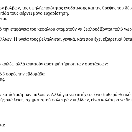
ν βολβών, της υψηλής ποιότητας ενυδάτωσης και της θρέψης του δέρ
ντίδα τους φέρνει μόνο ευχαρίστηση.
ται.
ό την επιφάνεια του κεφαλιού σταματούν να ξεφλουδίζονται πολύ νωρ
λλιών. Η υγεία τους βελτιώνεται γενικά, κάτι που έχει εξαιρετικά θε
ουν απλές, αλλά απαιτούν αυστηρή τήρηση των συστάσεων:
2-3 φορές την εβδομάδα.
ις.
 κατάσταση των μαλλιών. Αλλά για να επιτύχετε ένα σταθερό θετικό 
ρής απώλειας, σχηματισμού φαλακρών κηλίδων, είναι καλύτερο να διπ
τα: