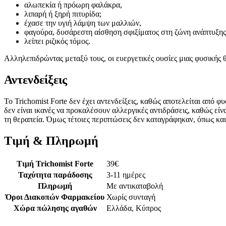
αλωπεκία ή πρόωρη φαλάκρα,
λιπαρή ή ξηρή πιτυρίδα;
έχασε την υγιή λάμψη των μαλλιών,
φαγούρα, δυσάρεστη αίσθηση σφιξίματος στη ζώνη ανάπτυξης
λείπει ριζικός τόμος.
Αλληλεπιδρώντας μεταξύ τους, οι ευεργετικές ουσίες μιας φυσικής
Αντενδείξεις
Το Trichomist Forte δεν έχει αντενδείξεις, καθώς αποτελείται από 
δεν είναι ικανές να προκαλέσουν αλλεργικές αντιδράσεις, καθώς εί
τη θεραπεία. Όμως τέτοιες περιπτώσεις δεν καταγράφηκαν, όπως και
Τιμή & Πληρωμή
Τιμή Trichomist Forte
39
€
Ταχύτητα παράδοσης
3-11 ημέρες
Πληρωμή
Με αντικαταβολή
Όροι Διακοπών Φαρμακείου
Χωρίς συνταγή
Χώρα πώλησης αγαθών
Ελλάδα, Κύπρος