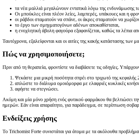
τα νέα μαλλιά μεγαλώνουν εντατικά λόγω της ενδυνάμωσης τω
Οι μπούκλες είναι πλέον λείες, λαμπερές, υπάκουες και η φρο
οι ράβδοι σταματούν να σπάνε, οι άκρες σταματούν να χωρίζον
το έργο των σμηγματογόνων αδένων αποκαθίσταται,
η ενοχλητική άβολη φαγούρα εξαφανίζεται, καθώς τα λέπια απ
Ταυτόχρονα, εξαλείφονται και οι αιτίες της κακής κατάστασης των μα
Πώς να χρησιμοποιήσετε;
Πριν από τη θεραπεία, φροντίστε να διαβάσετε τις οδηγίες. Υπάρχ
Ψεκάστε μια μικρή ποσότητα σπρέι στο τριχωτό της κεφαλής 
απλώστε το διάλυμα ομοιόμορφα με ελαφριές κυκλικές κινήσε
αφήστε να στεγνώσει.
Ακόμη και μία μόνο χρήση ενός φυτικού φαρμάκου θα βελτιώσει την
ημερών. Εάν είναι απαραίτητο, για παράδειγμα, σε περίπτωση σοβα
Ενδείξεις χρήσης
Το Trichomist Forte συνιστάται για άτομα με τα ακόλουθα προβλήμα