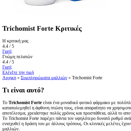
Trichomist Forte Κριτικές
Η κριτική μας
4.4 / 5
Γιατί;
Γνώμη πελατών
4.4
/
5
Γιατί;
Ελέγξτε την τιμή
Αρχικη
»
Συμπληρώματα μαλλιών
»
Trichomist Forte
Τι είναι αυτό?
Το
Trichomist Forte
είναι ένα μοναδικό φυτικό φάρμακο με πολύπλ
καταπολεμηθεί η άφθονη πτώση τους, είναι απαραίτητο να χρησιμο
αποτέλεσμα, χρειάστηκε πολύς χρόνος και προσπάθεια, αλλά το απο
Το Trichomist Forte παρέχει πάντα τον υψηλότερο δυνατό ρυθμό ανάπ
ενισχυθεί η δράση του με άλλους τρόπους. Οι κλινικές μελέτες έχο
μαλλιών.