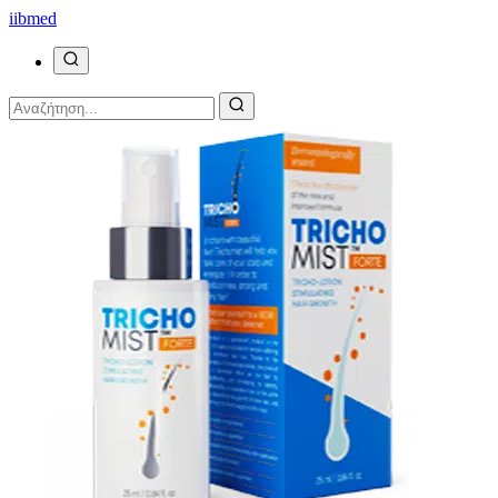
ii
bmed