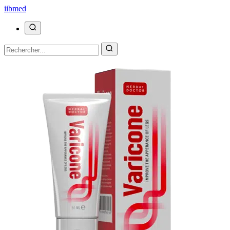
ii
bmed