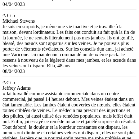
04/04/2023
4.1
/ 5
Michael Stevens
Je suis en surpoids, je mène une vie inactive et je travaille à la
maison, devant lordinateur. Les faits ont conduit au fait quà la fin de
la journée, je ne sentais littéralement pas mes jambes. Ils ont gonflé,
blessé, des nœuds sont apparus sur les veines. Je ne pouvais plus
porter de vêtements révélateurs. Sur les conseils dun ami, jai acheté
une Varicone. Jai maintenant commandé un deuxième pack. Je
ressens à nouveau de la légèreté dans mes jambes, et les nœuds dans
les veines ont disparu. Rita, 48 ans.
08/04/2023
4.4
/ 5
Jeffrey Adams
« Jai travaillé comme assistante commerciale dans un centre
commercial, jai passé 14 heures debout. Mes veines étaient dans un
état lamentable. Les jambes étaient couvertes de nœuds, elles étaient
toutes criblées de veines. Le médecin ma prescrit des injections et
des pilules, jai aussi utilisé des remèdes populaires, mais leffet était
nul. Enfin, jai essayé ce remède miracle et jai été surprise du résultat.
Tout dabord, la douleur et la lourdeur constantes ont disparu, les
nœuds ont diminué et certaines veines ont disparu, elles ne sont plus
visibles. Jespère que je pourrai enfin mettre ma robe préférée et ne