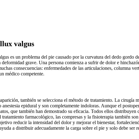
llux valgus
valgus es un problema del pie causado por la curvatura del dedo gordo 
 una deformidad grave. Una persona comienza a sufrir de dolor e hinchazó
uchas consecuencias: enfermedades de las articulaciones, columna verteb
 un médico competente.
 aparición, también se selecciona el método de tratamiento. La cirugía
ajo anestesia epidural y son completamente indoloras. Aunque el postoperat
atos, que también han demostrado su eficacia. Todos ellos distribuyen co
l tratamiento farmacológico, las compresas y la fisioterapia también son
tivo reducir la intensidad del dolor y mejorar el bienestar, fortalecie
 ayuda a distribuir adecuadamente la carga sobre el pie y solo debe ser 