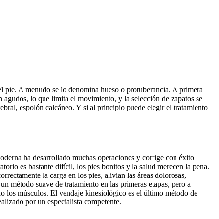
del pie. A menudo se lo denomina hueso o protuberancia. A primera
n agudos, lo que limita el movimiento, y la selección de zapatos se
ral, espolón calcáneo. Y si al principio puede elegir el tratamiento
 moderna ha desarrollado muchas operaciones y corrige con éxito
orio es bastante difícil, los pies bonitos y la salud merecen la pena.
rrectamente la carga en los pies, alivian las áreas dolorosas,
 un método suave de tratamiento en las primeras etapas, pero a
ndo los músculos. El vendaje kinesiológico es el último método de
realizado por un especialista competente.