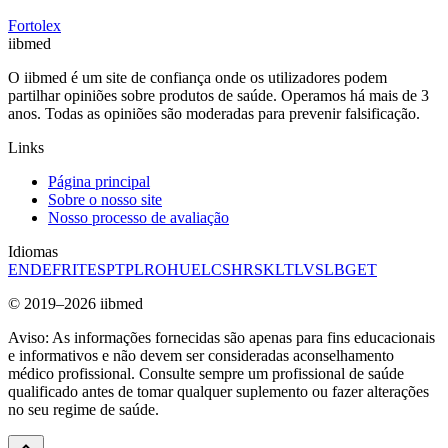
Fortolex
ii
bmed
O iibmed é um site de confiança onde os utilizadores podem
partilhar opiniões sobre produtos de saúde. Operamos há mais de 3
anos. Todas as opiniões são moderadas para prevenir falsificação.
Links
Página principal
Sobre o nosso site
Nosso processo de avaliação
Idiomas
EN
DE
FR
IT
ES
PT
PL
RO
HU
EL
CS
HR
SK
LT
LV
SL
BG
ET
© 2019–2026 iibmed
Aviso: As informações fornecidas são apenas para fins educacionais
e informativos e não devem ser consideradas aconselhamento
médico profissional. Consulte sempre um profissional de saúde
qualificado antes de tomar qualquer suplemento ou fazer alterações
no seu regime de saúde.