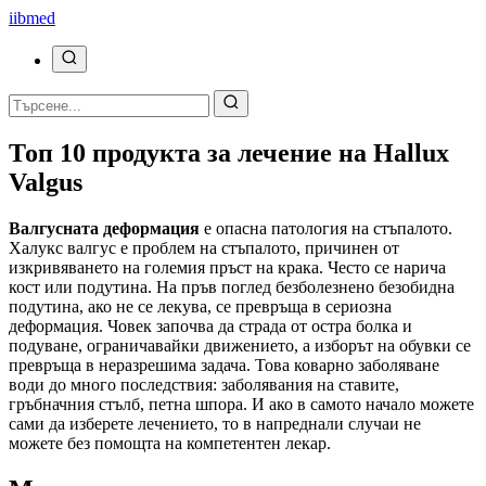
ii
bmed
Топ 10 продукта за лечение на Hallux
Valgus
Валгусната деформация
е опасна патология на стъпалото.
Халукс валгус е проблем на стъпалото, причинен от
изкривяването на големия пръст на крака. Често се нарича
кост или подутина. На пръв поглед безболезнено безобидна
подутина, ако не се лекува, се превръща в сериозна
деформация. Човек започва да страда от остра болка и
подуване, ограничавайки движението, а изборът на обувки се
превръща в неразрешима задача. Това коварно заболяване
води до много последствия: заболявания на ставите,
гръбначния стълб, петна шпора. И ако в самото начало можете
сами да изберете лечението, то в напреднали случаи не
можете без помощта на компетентен лекар.