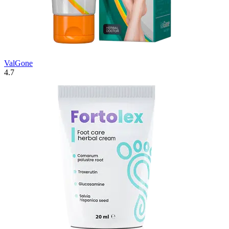
ValGone
4.7