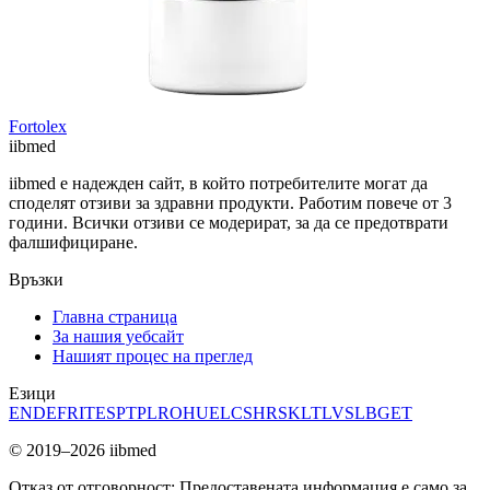
Fortolex
ii
bmed
iibmed е надежден сайт, в който потребителите могат да
споделят отзиви за здравни продукти. Работим повече от 3
години. Всички отзиви се модерират, за да се предотврати
фалшифициране.
Връзки
Главна страница
За нашия уебсайт
Нашият процес на преглед
Езици
EN
DE
FR
IT
ES
PT
PL
RO
HU
EL
CS
HR
SK
LT
LV
SL
BG
ET
© 2019–2026 iibmed
Отказ от отговорност: Предоставената информация е само за