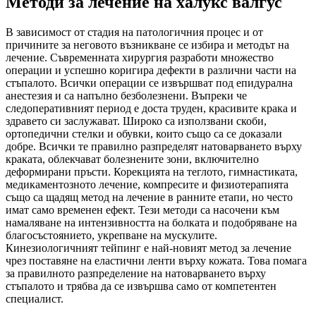
Методи за лечение на халукс валгус
В зависимост от стадия на патологичния процес и от
причините за неговото възникване се избира и методът на
лечение. Съвременната хирургия разработи множество
операции и успешно коригира дефекти в различни части на
стъпалото. Всички операции се извършват под епидурална
анестезия и са напълно безболезнени. Въпреки че
следоперативният период е доста труден, красивите крака и
здравето си заслужават. Широко са използвани скоби,
ортопедични стелки и обувки, които също са се доказали
добре. Всички те правилно разпределят натоварването върху
краката, облекчават болезнените зони, включително
деформирани пръсти. Корекцията на теглото, гимнастиката,
медикаментозното лечение, компресите и физиотерапията
също са щадящ метод на лечение в ранните етапи, но често
имат само временен ефект. Тези методи са насочени към
намаляване на интензивността на болката и подобряване на
благосъстоянието, укрепване на мускулите.
Кинезиологичният тейпинг е най-новият метод за лечение
чрез поставяне на еластични ленти върху кожата. Това помага
за правилното разпределение на натоварването върху
стъпалото и трябва да се извършва само от компетентен
специалист.