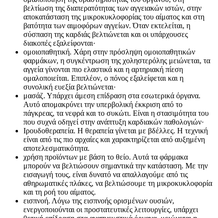
βελτίωση της διαπερατότητας των αγγειακών ιστών, στην
αποκατάσταση της μικροκυκλοφορίας του αίματος και στη
βατότητα των αιμοφόρων αγγείων. Όταν εκτελείται, η
σύσπαση της καρδιάς βελτιώνεται και οι υπάρχουσες
διακοπές εξαλείφονται·
ομοιοπαθητική. Χάρη στην πρόσληψη ομοιοπαθητικών
φαρμάκων, η συγκέντρωση της χοληστερόλης μειώνεται, τα
αγγεία γίνονται πιο ελαστικά και η αρτηριακή πίεση
ομαλοποιείται. Επιπλέον, ο πόνος εξαλείφεται και η
συνολική ευεξία βελτιώνεται·
μασάζ. Υπάρχει άμεση επίδραση στα εσωτερικά όργανα.
Αυτό απομακρύνει την υπερβολική έκκριση από το
πάγκρεας, τα νεφρά και το συκώτι. Είναι η στασιμότητα του
που συχνά οδηγεί στην ανάπτυξη καρδιακών παθολογιών·
Ιρουδοθεραπεία. Η θεραπεία γίνεται με βδέλλες. Η τεχνική
είναι από τις πιο αρχαίες και χαρακτηρίζεται από αυξημένη
αποτελεσματικότητα.
χρήση προϊόντων με βάση το θείο. Αυτά τα φάρμακα
μπορούν να βελτιώσουν σημαντικά την κατάσταση. Με την
εισαγωγή τους, είναι δυνατό να απαλλαγούμε από τις
αθηρωματικές πλάκες, να βελτιώσουμε τη μικροκυκλοφορία
και τη ροή του αίματος.
εισπνοή. Λόγω της εισπνοής ορισμένων ουσιών,
ενεργοποιούνται οι προστατευτικές λειτουργίες, υπάρχει