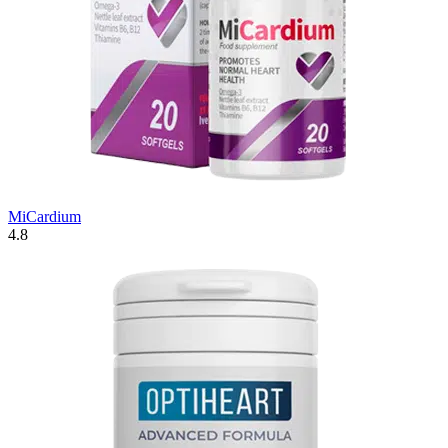
MiCardium
4.8