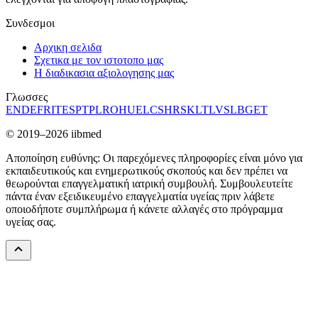
Συνδεσμοι
Αρχικη σελιδα
Σχετικα με τον ιστοτοπο μας
Η διαδικασια αξιολογησης μας
Γλωσσες
EN
DE
FR
IT
ES
PT
PL
RO
HU
EL
CS
HR
SK
LT
LV
SL
BG
ET
© 2019–2026 iibmed
Αποποίηση ευθύνης: Οι παρεχόμενες πληροφορίες είναι μόνο για
εκπαιδευτικούς και ενημερωτικούς σκοπούς και δεν πρέπει να
θεωρούνται επαγγελματική ιατρική συμβουλή. Συμβουλευτείτε
πάντα έναν εξειδικευμένο επαγγελματία υγείας πριν λάβετε
οποιοδήποτε συμπλήρωμα ή κάνετε αλλαγές στο πρόγραμμα
υγείας σας.