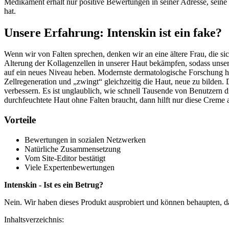
Medikament erhält nur positive Bewertungen in seiner Adresse, seine 
hat.
Unsere Erfahrung: Intenskin ist ein fake?
Wenn wir von Falten sprechen, denken wir an eine ältere Frau, die sic
Alterung der Kollagenzellen in unserer Haut bekämpfen, sodass unsere 
auf ein neues Niveau heben. Modernste dermatologische Forschung hat 
Zellregeneration und „zwingt“ gleichzeitig die Haut, neue zu bilden. 
verbessern. Es ist unglaublich, wie schnell Tausende von Benutzern
durchfeuchtete Haut ohne Falten braucht, dann hilft nur diese Creme a
Vorteile
Bewertungen in sozialen Netzwerken
Natürliche Zusammensetzung
Vom Site-Editor bestätigt
Viele Expertenbewertungen
Intenskin - Ist es ein Betrug?
Nein. Wir haben dieses Produkt ausprobiert und können behaupten, da
Inhaltsverzeichnis: