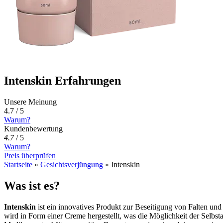
Intenskin Erfahrungen
Unsere Meinung
4.7 / 5
Warum?
Kundenbewertung
4.7
/
5
Warum?
Preis überprüfen
Startseite
»
Gesichtsverjüngung
»
Intenskin
Was ist es?
Intenskin
ist ein innovatives Produkt zur Beseitigung von Falten u
wird in Form einer Creme hergestellt, was die Möglichkeit der Selbs