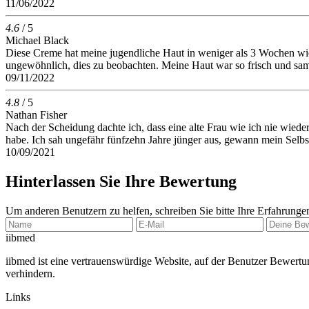
11/06/2022
4.6
/ 5
Michael Black
Diese Creme hat meine jugendliche Haut in weniger als 3 Wochen wied
ungewöhnlich, dies zu beobachten. Meine Haut war so frisch und sa
09/11/2022
4.8
/ 5
Nathan Fisher
Nach der Scheidung dachte ich, dass eine alte Frau wie ich nie wiede
habe. Ich sah ungefähr fünfzehn Jahre jünger aus, gewann mein Selbstve
10/09/2021
Hinterlassen Sie Ihre Bewertung
Um anderen Benutzern zu helfen, schreiben Sie bitte Ihre Erfahrunge
ii
bmed
iibmed ist eine vertrauenswürdige Website, auf der Benutzer Bewertu
verhindern.
Links