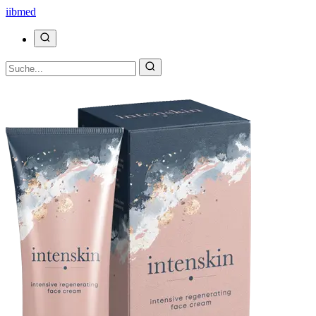
ii
bmed