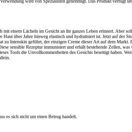
Verwendung wird von Spezialisten genehmigt. Das Produkt verfügt über e
h mit einem Lächeln im Gesicht an ihr ganzes Leben erinnert. Aber soll
Haut über Jahre hinweg elastisch und hydratisiert ist. Jetzt auf der S
zu Intenskin geführt, der einzigen Creme dieser Art auf dem Markt. Es 
Diese sensible Rezeptur immunisiert und erhält bestehende Zellen, was w
 dieses Tools die Unvollkommenheiten des Gesichts beseitigt haben. W
llein.
ss es sich nicht um einen Betrug handelt.