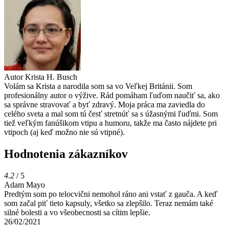
Autor
Krista H. Busch
Volám sa Krista a narodila som sa vo Veľkej Británii. Som
profesionálny autor o výžive. Rád pomáham ľuďom naučiť sa, ako
sa správne stravovať a byť zdravý. Moja práca ma zaviedla do
celého sveta a mal som tú česť stretnúť sa s úžasnými ľuďmi. Som
tiež veľkým fanúšikom vtipu a humoru, takže ma často nájdete pri
vtipoch (aj keď možno nie sú vtipné).
Hodnotenia zákazníkov
4.2
/ 5
Adam Mayo
Predtým som po telocvični nemohol ráno ani vstať z gauča. A keď
som začal piť tieto kapsuly, všetko sa zlepšilo. Teraz nemám také
silné bolesti a vo všeobecnosti sa cítim lepšie.
26/02/2021