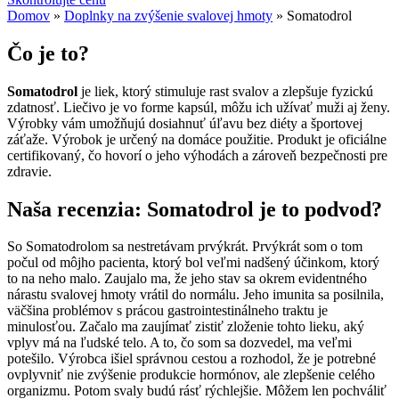
Domov
»
Doplnky na zvýšenie svalovej hmoty
»
Somatodrol
Čo je to?
Somatodrol
je liek, ktorý stimuluje rast svalov a zlepšuje fyzickú
zdatnosť. Liečivo je vo forme kapsúl, môžu ich užívať muži aj ženy.
Výrobky vám umožňujú dosiahnuť úľavu bez diéty a športovej
záťaže. Výrobok je určený na domáce použitie. Produkt je oficiálne
certifikovaný, čo hovorí o jeho výhodách a zároveň bezpečnosti pre
zdravie.
Naša recenzia: Somatodrol je to podvod?
So Somatodrolom sa nestretávam prvýkrát. Prvýkrát som o tom
počul od môjho pacienta, ktorý bol veľmi nadšený účinkom, ktorý
to na neho malo. Zaujalo ma, že jeho stav sa okrem evidentného
nárastu svalovej hmoty vrátil do normálu. Jeho imunita sa posilnila,
väčšina problémov s prácou gastrointestinálneho traktu je
minulosťou. Začalo ma zaujímať zistiť zloženie tohto lieku, aký
vplyv má na ľudské telo. A to, čo som sa dozvedel, ma veľmi
potešilo. Výrobca išiel správnou cestou a rozhodol, že je potrebné
ovplyvniť nie zvýšenie produkcie hormónov, ale zlepšenie celého
organizmu. Potom svaly budú rásť rýchlejšie. Môžem len pochváliť