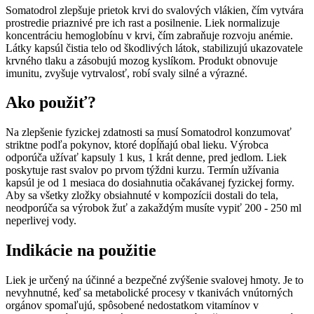
Somatodrol zlepšuje prietok krvi do svalových vlákien, čím vytvára
prostredie priaznivé pre ich rast a posilnenie. Liek normalizuje
koncentráciu hemoglobínu v krvi, čím zabraňuje rozvoju anémie.
Látky kapsúl čistia telo od škodlivých látok, stabilizujú ukazovatele
krvného tlaku a zásobujú mozog kyslíkom. Produkt obnovuje
imunitu, zvyšuje vytrvalosť, robí svaly silné a výrazné.
Ako použiť?
Na zlepšenie fyzickej zdatnosti sa musí Somatodrol konzumovať
striktne podľa pokynov, ktoré dopĺňajú obal lieku. Výrobca
odporúča užívať kapsuly 1 kus, 1 krát denne, pred jedlom. Liek
poskytuje rast svalov po prvom týždni kurzu. Termín užívania
kapsúl je od 1 mesiaca do dosiahnutia očakávanej fyzickej formy.
Aby sa všetky zložky obsiahnuté v kompozícii dostali do tela,
neodporúča sa výrobok žuť a zakaždým musíte vypiť 200 - 250 ml
neperlivej vody.
Indikácie na použitie
Liek je určený na účinné a bezpečné zvýšenie svalovej hmoty. Je to
nevyhnutné, keď sa metabolické procesy v tkanivách vnútorných
orgánov spomaľujú, spôsobené nedostatkom vitamínov v