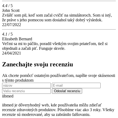
4.4
/ 5
John Scott
Zvlášť som pil, keď som začal cvičiť na simulátoroch. Som si istý,
že práve s jeho pomocou som dosiahol taký dobrý výsledok.
22/07/2022
4.1
/ 5
Elizabeth Bernard
Veľmi sa mi to páčilo, poradil všetkým svojim priateľom, tiež si
objednali a začali piť. Funguje skvele.
24/04/2021
Zanechajte svoju recenziu
Ak chcete pomôcť ostatným používateľom, napíšte svoje skúsenosti
s týmto produktom
Odoslať recenziu
ii
bmed
iibmed je dôveryhodný web, kde používatelia môžu zdieľať
recenzie zdravotných produktov. Pôsobíme viac ako 3 roky. Všetky
recenzie sú moderované, aby sa zabránilo falšovaniu.