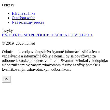
Odkazy
Hlavná stránka
O našom webe
Náš recenzný proces
Jazyky
EN
DE
FR
IT
ES
PT
PL
RO
HU
EL
CS
HR
SK
LT
LV
SL
BG
ET
© 2019–2026 iibmed
Odmietnutie zodpovednosti: Poskytnuté informácie slúžia len na
vzdelávacie a informačné účely a nemali by sa považovať za
odborné lekárske poradenstvo. Pred užívaním akéhokoľvek doplnku
alebo zmenami vo vašom zdravotnom režime sa vždy poraďte s
kvalifikovaným zdravotníckym odborníkom.