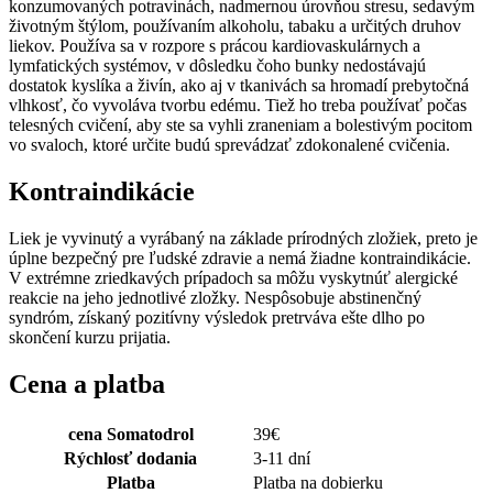
konzumovaných potravinách, nadmernou úrovňou stresu, sedavým
životným štýlom, používaním alkoholu, tabaku a určitých druhov
liekov. Používa sa v rozpore s prácou kardiovaskulárnych a
lymfatických systémov, v dôsledku čoho bunky nedostávajú
dostatok kyslíka a živín, ako aj v tkanivách sa hromadí prebytočná
vlhkosť, čo vyvoláva tvorbu edému. Tiež ho treba používať počas
telesných cvičení, aby ste sa vyhli zraneniam a bolestivým pocitom
vo svaloch, ktoré určite budú sprevádzať zdokonalené cvičenia.
Kontraindikácie
Liek je vyvinutý a vyrábaný na základe prírodných zložiek, preto je
úplne bezpečný pre ľudské zdravie a nemá žiadne kontraindikácie.
V extrémne zriedkavých prípadoch sa môžu vyskytnúť alergické
reakcie na jeho jednotlivé zložky. Nespôsobuje abstinenčný
syndróm, získaný pozitívny výsledok pretrváva ešte dlho po
skončení kurzu prijatia.
Cena a platba
cena Somatodrol
39
€
Rýchlosť dodania
3-11 dní
Platba
Platba na dobierku