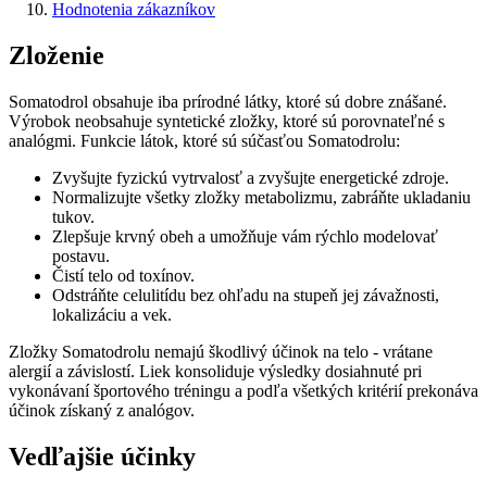
Hodnotenia zákazníkov
Zloženie
Somatodrol obsahuje iba prírodné látky, ktoré sú dobre znášané.
Výrobok neobsahuje syntetické zložky, ktoré sú porovnateľné s
analógmi. Funkcie látok, ktoré sú súčasťou Somatodrolu:
Zvyšujte fyzickú vytrvalosť a zvyšujte energetické zdroje.
Normalizujte všetky zložky metabolizmu, zabráňte ukladaniu
tukov.
Zlepšuje krvný obeh a umožňuje vám rýchlo modelovať
postavu.
Čistí telo od toxínov.
Odstráňte celulitídu bez ohľadu na stupeň jej závažnosti,
lokalizáciu a vek.
Zložky Somatodrolu nemajú škodlivý účinok na telo - vrátane
alergií a závislostí. Liek konsoliduje výsledky dosiahnuté pri
vykonávaní športového tréningu a podľa všetkých kritérií prekonáva
účinok získaný z analógov.
Vedľajšie účinky