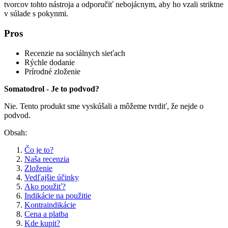
tvorcov tohto nástroja a odporučiť nebojácnym, aby ho vzali striktne
v súlade s pokynmi.
Pros
Recenzie na sociálnych sieťach
Rýchle dodanie
Prírodné zloženie
Somatodrol - Je to podvod?
Nie. Tento produkt sme vyskúšali a môžeme tvrdiť, že nejde o
podvod.
Obsah:
Čo je to?
Naša recenzia
Zloženie
Vedľajšie účinky
Ako použiť?
Indikácie na použitie
Kontraindikácie
Cena a platba
Kde kupit?