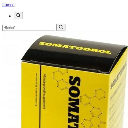
ii
bmed