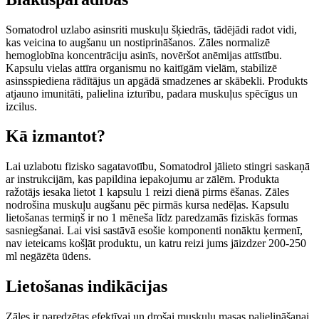
Somatodrol uzlabo asinsriti muskuļu šķiedrās, tādējādi radot vidi,
kas veicina to augšanu un nostiprināšanos. Zāles normalizē
hemoglobīna koncentrāciju asinīs, novēršot anēmijas attīstību.
Kapsulu vielas attīra organismu no kaitīgām vielām, stabilizē
asinsspiediena rādītājus un apgādā smadzenes ar skābekli. Produkts
atjauno imunitāti, palielina izturību, padara muskuļus spēcīgus un
izcilus.
Kā izmantot?
Lai uzlabotu fizisko sagatavotību, Somatodrol jālieto stingri saskaņā
ar instrukcijām, kas papildina iepakojumu ar zālēm. Produkta
ražotājs iesaka lietot 1 kapsulu 1 reizi dienā pirms ēšanas. Zāles
nodrošina muskuļu augšanu pēc pirmās kursa nedēļas. Kapsulu
lietošanas termiņš ir no 1 mēneša līdz paredzamās fiziskās formas
sasniegšanai. Lai visi sastāvā esošie komponenti nonāktu ķermenī,
nav ieteicams košļāt produktu, un katru reizi jums jāizdzer 200-250
ml negāzēta ūdens.
Lietošanas indikācijas
Zāles ir paredzētas efektīvai un drošai muskuļu masas palielināšanai.