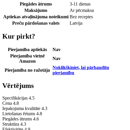
Piegādes ātrums
3-11 dienas
Maksājums
Ar pēcmaksu
Aptiekas atvaļinājuma noteikumi
Bez receptes
Preču pārdošanas valsts
Latvija
Kur pirkt?
Pieejamība aptiekās
Nav
Pieejamība vietnē
Nav
Amazon
Noklikšķiniet, lai pārbaudītu
Pieejamība no ražotāja
pieejamību
Vērtējums
Specifikācijas
4.5
Cena
4.8
Iepakojuma kvalitāte
4.3
Lietošanas ērtums
4.8
Piegādes ātrums
4.6
Struktūra
4.3
Efektivitāte
4.9