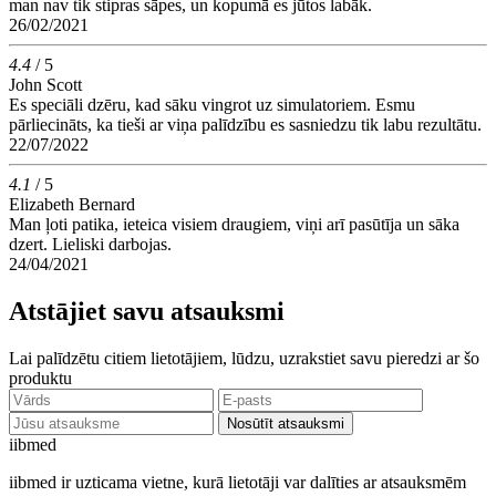
man nav tik stipras sāpes, un kopumā es jūtos labāk.
26/02/2021
4.4
/ 5
John Scott
Es speciāli dzēru, kad sāku vingrot uz simulatoriem. Esmu
pārliecināts, ka tieši ar viņa palīdzību es sasniedzu tik labu rezultātu.
22/07/2022
4.1
/ 5
Elizabeth Bernard
Man ļoti patika, ieteica visiem draugiem, viņi arī pasūtīja un sāka
dzert. Lieliski darbojas.
24/04/2021
Atstājiet savu atsauksmi
Lai palīdzētu citiem lietotājiem, lūdzu, uzrakstiet savu pieredzi ar šo
produktu
Nosūtīt atsauksmi
ii
bmed
iibmed ir uzticama vietne, kurā lietotāji var dalīties ar atsauksmēm