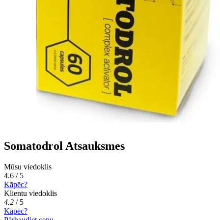
Somatodrol Atsauksmes
Mūsu viedoklis
4.6 / 5
Kāpēc?
Klientu viedoklis
4.2
/
5
Kāpēc?
Pārbaudiet cenu