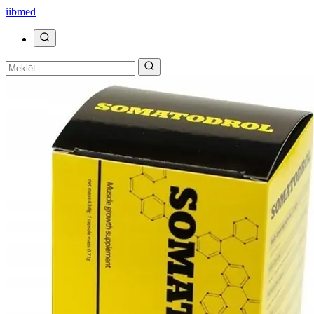
ii
bmed