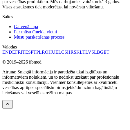
par veselības produktiem. Mēs darbojamies vairāk nekā 3 gadus.
Visas atsauksmes tiek moderētas, lai novērstu viltošanu.
Saites
Galvenā lapa
Par mūsu tīmekļa vietni
Mūsu pārskatīšanas process
Valodas
EN
DE
FR
IT
ES
PT
PL
RO
HU
EL
CS
HR
SK
LT
LV
SL
BG
ET
© 2019–2026 iibmed
Atruna: Sniegtā informācija ir paredzēta tikai izglītības un
informatīviem nolūkiem, un to nedrīkst uzskatīt par profesionālu
medicīnisku konsultāciju. Vienmēr konsultējieties ar kvalificētu
veselības aprūpes speciālistu pirms jebkādu uztura bagātinātāju
lietošanas vai veselības režīma maiņas.