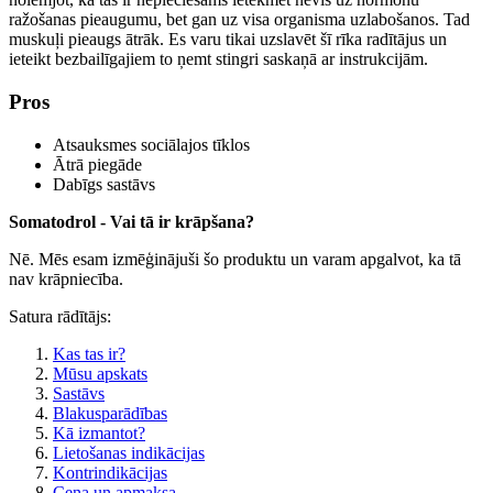
ražošanas pieaugumu, bet gan uz visa organisma uzlabošanos. Tad
muskuļi pieaugs ātrāk. Es varu tikai uzslavēt šī rīka radītājus un
ieteikt bezbailīgajiem to ņemt stingri saskaņā ar instrukcijām.
Pros
Atsauksmes sociālajos tīklos
Ātrā piegāde
Dabīgs sastāvs
Somatodrol - Vai tā ir krāpšana?
Nē. Mēs esam izmēģinājuši šo produktu un varam apgalvot, ka tā
nav krāpniecība.
Satura rādītājs:
Kas tas ir?
Mūsu apskats
Sastāvs
Blakusparādības
Kā izmantot?
Lietošanas indikācijas
Kontrindikācijas
Cena un apmaksa