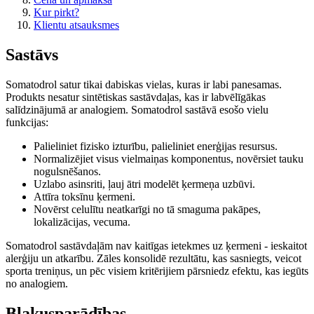
Kur pirkt?
Klientu atsauksmes
Sastāvs
Somatodrol satur tikai dabiskas vielas, kuras ir labi panesamas.
Produkts nesatur sintētiskas sastāvdaļas, kas ir labvēlīgākas
salīdzinājumā ar analogiem. Somatodrol sastāvā esošo vielu
funkcijas:
Palieliniet fizisko izturību, palieliniet enerģijas resursus.
Normalizējiet visus vielmaiņas komponentus, novērsiet tauku
nogulsnēšanos.
Uzlabo asinsriti, ļauj ātri modelēt ķermeņa uzbūvi.
Attīra toksīnu ķermeni.
Novērst celulītu neatkarīgi no tā smaguma pakāpes,
lokalizācijas, vecuma.
Somatodrol sastāvdaļām nav kaitīgas ietekmes uz ķermeni - ieskaitot
alerģiju un atkarību. Zāles konsolidē rezultātu, kas sasniegts, veicot
sporta treniņus, un pēc visiem kritērijiem pārsniedz efektu, kas iegūts
no analogiem.
Blakusparādības