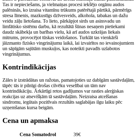
Tas ir nepieciešams, ja vielmaiņas procesi iekšējo orgānu audos
palēninās, ko izraisa vitamīnu trūkums patērētajā pārtikā, pārmērīgs
stresa līmenis, mazkustīgs dzīvesveids, alkohola, tabakas un dažu
veidu zāļu lietošana. To lieto, pārkāpjot sirds un asinsvadu un
limfātisko sistēmu darbu, kā rezultātā šūnas nesaņem pietiekami
daudz skābekļa un barības vielu, kā arī audos uzkrājas liekais
mitrums, provocējot tūskas veidošanos. Turklāt tas vienkārši
jāizmanto fizisko vingrinājumu laikā, lai izvairītos no ievainojumiem
un sāpīgām sajūtām muskuļos, kas noteikti pavadīs uzlabotos
vingrinājumus.
Kontrindikācijas
Zāles ir izstrādātas un ražotas, pamatojoties uz dabīgām sastāvdaļām,
tāpēc tās ir pilnīgi drošas cilvēku veselībai un tām nav
kontrindikāciju. Ārkārtīgi retos gadījumos var rasties alerģiskas
reakcijas uz atsevišķām tā sastāvdaļām. Neizraisa atcelšanas
sindromu, iegūtais pozitīvais rezultāts saglabājas ilgu laiku pēc
uzņemšanas kursa beigām.
Cena un apmaksa
Cena Somatodrol
39
€