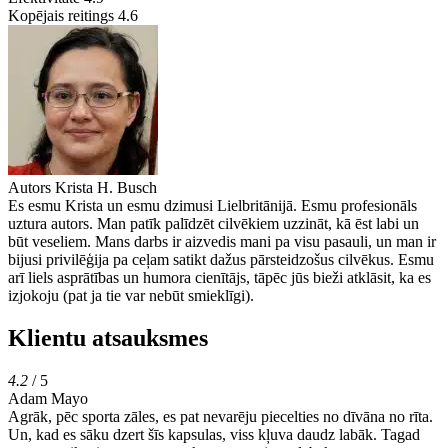
Kopējais reitings
4.6
Autors
Krista H. Busch
Es esmu Krista un esmu dzimusi Lielbritānijā. Esmu profesionāls
uztura autors. Man patīk palīdzēt cilvēkiem uzzināt, kā ēst labi un
būt veseliem. Mans darbs ir aizvedis mani pa visu pasauli, un man ir
bijusi privilēģija pa ceļam satikt dažus pārsteidzošus cilvēkus. Esmu
arī liels asprātības un humora cienītājs, tāpēc jūs bieži atklāsit, ka es
izjokoju (pat ja tie var nebūt smieklīgi).
Klientu atsauksmes
4.2
/ 5
Adam Mayo
Agrāk, pēc sporta zāles, es pat nevarēju piecelties no dīvāna no rīta.
Un, kad es sāku dzert šīs kapsulas, viss kļuva daudz labāk. Tagad