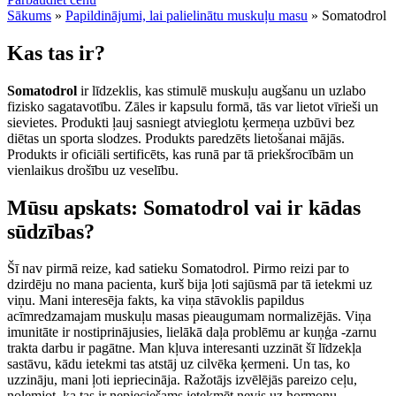
Sākums
»
Papildinājumi, lai palielinātu muskuļu masu
»
Somatodrol
Kas tas ir?
Somatodrol
ir līdzeklis, kas stimulē muskuļu augšanu un uzlabo
fizisko sagatavotību. Zāles ir kapsulu formā, tās var lietot vīrieši un
sievietes. Produkti ļauj sasniegt atvieglotu ķermeņa uzbūvi bez
diētas un sporta slodzes. Produkts paredzēts lietošanai mājās.
Produkts ir oficiāli sertificēts, kas runā par tā priekšrocībām un
vienlaikus drošību uz veselību.
Mūsu apskats: Somatodrol vai ir kādas
sūdzības?
Šī nav pirmā reize, kad satieku Somatodrol. Pirmo reizi par to
dzirdēju no mana pacienta, kurš bija ļoti sajūsmā par tā ietekmi uz
viņu. Mani interesēja fakts, ka viņa stāvoklis papildus
acīmredzamajam muskuļu masas pieaugumam normalizējās. Viņa
imunitāte ir nostiprinājusies, lielākā daļa problēmu ar kuņģa -zarnu
trakta darbu ir pagātne. Man kļuva interesanti uzzināt šī līdzekļa
sastāvu, kādu ietekmi tas atstāj uz cilvēka ķermeni. Un tas, ko
uzzināju, mani ļoti iepriecināja. Ražotājs izvēlējās pareizo ceļu,
nolemjot, ka tas ir nepieciešams ietekmēt nevis uz hormonu