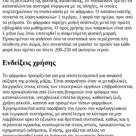
Για τη βελτίωση της φυσικής κατάστασης, το Somatodrol πρέπει να
καταναλώνεται αυστηρά σύμφωνα με τις οδηγίες, οι οποίες
συμπληρώνουν τη συσκευασία με το φάρμακο. Ο κατασκευαστής
συνιστά τη λήψη καψουλών 1 τεμάχιο, 1 φορά την ημέρα, πριν από
τα γεύματα. Το φάρμακο παρέχει μυϊκή ανάπτυξη μετά την πρώτη
εβδομάδα του μαθήματος. Ο όρος χρήσης των καψακίων είναι από
1 μήνα έως ότου επιτευχθεί η αναμενόμενη φυσική μορφή.
Προκειμένου να φτάσουν όλα τα συστατικά που περιέχονται στη
σύνθεση στο σώμα, δεν συνιστάται να μασάτε το προϊόν και κάθε
φορά που πρέπει να πίνετε 200-250 ml ακίνητου νερού.
Ενδείξεις χρήσης
Το φάρμακο προορίζεται για μια αποτελεσματική και ασφαλή
αύξηση της μυϊκής μάζας. Είναι απαραίτητο όταν οι μεταβολικές
διεργασίες στους ιστούς των εσωτερικών οργάνων επιβραδύνονται,
που προκαλούνται από έλλειψη βιταμινών στα τρόφιμα που
καταναλώνονται, υπερβολικά επίπεδα άγχους, καθιστική ζωή,
χρήση αλκοόλ, καπνού και ορισμένων τύπων φαρμάκων.
Χρησιμοποιείται κατά παράβαση του έργου του καρδιαγγειακού
και λεμφικού συστήματος, με αποτέλεσμα τα κύτταρα να μην
λαμβάνουν αρκετό οξυγόνο και θρεπτικά συστατικά, καθώς και η
περίσσεια υγρασίας συσσωρεύεται στους ιστούς, προκαλώντας το
σχηματισμό οιδήματος. Επίσης, χρειάζεται απλώς να
χρησιμοποιηθεί κατά τη διάρκεια της σωματικής άσκησης