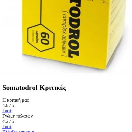
Somatodrol Κριτικές
Η κριτική μας
4.6 / 5
Γιατί;
Γνώμη πελατών
4.2
/
5
Γιατί;
Ελέγξτε την τιμή