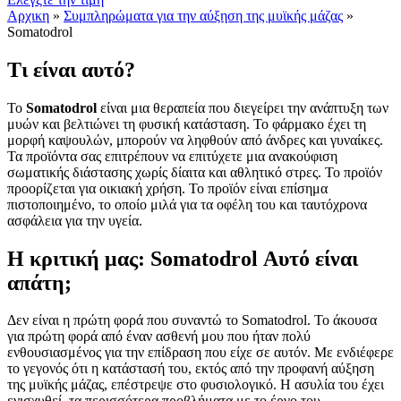
Αρχικη
»
Συμπληρώματα για την αύξηση της μυϊκής μάζας
»
Somatodrol
Τι είναι αυτό?
Το
Somatodrol
είναι μια θεραπεία που διεγείρει την ανάπτυξη των
μυών και βελτιώνει τη φυσική κατάσταση. Το φάρμακο έχει τη
μορφή καψουλών, μπορούν να ληφθούν από άνδρες και γυναίκες.
Τα προϊόντα σας επιτρέπουν να επιτύχετε μια ανακούφιση
σωματικής διάστασης χωρίς δίαιτα και αθλητικό στρες. Το προϊόν
προορίζεται για οικιακή χρήση. Το προϊόν είναι επίσημα
πιστοποιημένο, το οποίο μιλά για τα οφέλη του και ταυτόχρονα
ασφάλεια για την υγεία.
Η κριτική μας: Somatodrol Αυτό είναι
απάτη;
Δεν είναι η πρώτη φορά που συναντώ το Somatodrol. Το άκουσα
για πρώτη φορά από έναν ασθενή μου που ήταν πολύ
ενθουσιασμένος για την επίδραση που είχε σε αυτόν. Με ενδιέφερε
το γεγονός ότι η κατάστασή του, εκτός από την προφανή αύξηση
της μυϊκής μάζας, επέστρεψε στο φυσιολογικό. Η ασυλία του έχει
ενισχυθεί, τα περισσότερα προβλήματα με το έργο του