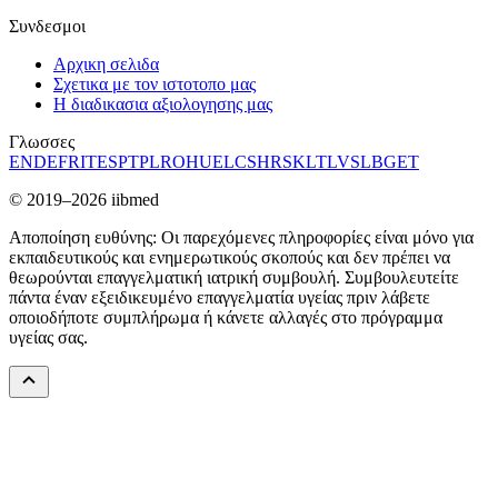
Συνδεσμοι
Αρχικη σελιδα
Σχετικα με τον ιστοτοπο μας
Η διαδικασια αξιολογησης μας
Γλωσσες
EN
DE
FR
IT
ES
PT
PL
RO
HU
EL
CS
HR
SK
LT
LV
SL
BG
ET
© 2019–2026 iibmed
Αποποίηση ευθύνης: Οι παρεχόμενες πληροφορίες είναι μόνο για
εκπαιδευτικούς και ενημερωτικούς σκοπούς και δεν πρέπει να
θεωρούνται επαγγελματική ιατρική συμβουλή. Συμβουλευτείτε
πάντα έναν εξειδικευμένο επαγγελματία υγείας πριν λάβετε
οποιοδήποτε συμπλήρωμα ή κάνετε αλλαγές στο πρόγραμμα
υγείας σας.