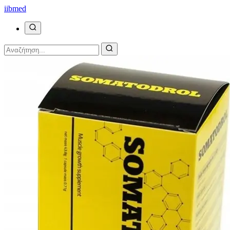
ii
bmed