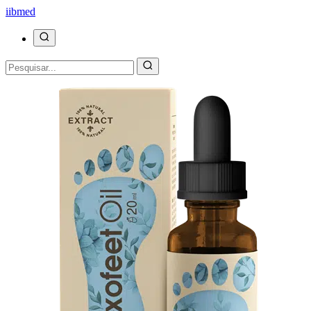
ii
bmed