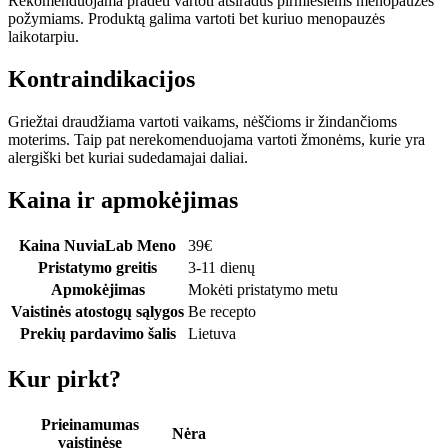
Rekomenduojama pradėti vartoti atsiradus pirmiesiems menopauzės
požymiams. Produktą galima vartoti bet kuriuo menopauzės
laikotarpiu.
Kontraindikacijos
Griežtai draudžiama vartoti vaikams, nėščioms ir žindančioms
moterims. Taip pat nerekomenduojama vartoti žmonėms, kurie yra
alergiški bet kuriai sudedamajai daliai.
Kaina ir apmokėjimas
Kaina NuviaLab Meno
39
€
Pristatymo greitis
3-11 dienų
Apmokėjimas
Mokėti pristatymo metu
Vaistinės atostogų sąlygos
Be recepto
Prekių pardavimo šalis
Lietuva
Kur pirkt?
Prieinamumas
Nėra
vaistinėse