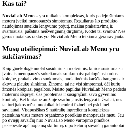
Kas tai?
NuviaLab Meno
– yra unikalus kompleksas, kuris padėjo šimtams
moterų įveikti menopauzės simptomus. Reguliarus šio produkto
naudojimas suteikia lengvumo pojūtį, mažina prakaitavimą ir,
svarbiausia, pašalina neišvengiamą dirglumą. Kodėl tai svarbu? Nes
geros nuotaikos raktas yra NuviaLab Meno teikiama gera savijauta.
Mūsų atsiliepimai: NuviaLab Meno yra
sukčiavimas?
Kaip ginekologė nuolat susiduriu su moterimis, kurios susiduria su
įvairiais menopauzės sukeliamais sunkumais: pablogėjusia odos
kokybe, prakaitavimo sunkumais, nuolatinėmis karščio bangomis ir
aktyviu plaukų slinkimu. Žinoma, tai ne visi simptomai, dėl kurių
žmonės kreipiasi pagalbos. Maisto papildas NuviaLab Meno padeda
moterims išspręsti šias problemas ir susigrąžinti savo gyvenimo
kontrolę. Bet kuriame amžiuje svarbu jaustis lengvai ir žvaliai, nes
tai turi įtakos mūsų nuotaikai ir bendrai fizinei bei psichinei
savijautai. Visapusiškas 9 natūralių ingredientų kompleksas
patenkina visus moters organizmo poreikius menopauzės metu. Jau
po dviejų savaičių nuo NuviaLab Meno vartojimo pradžios
pastebėsite apčiuopiamą skirtumą, o po keturių savaičių garantuotai