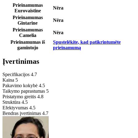
Prieinamumas
Nėra
Eurovaistine
Prieinamumas
Nėra
Gintarine
Prieinamumas
Nėra
Camelia
Prieinamumas iš
Spustelėkite, kad patikrintumėte
gamintojo
prieinamumą
Įvertinimas
Specifikacijos
4.7
Kaina
5
Pakavimo kokybė
4.5
Taikymo paprastumas
5
Pristatymo greitis
4.8
Struktūra
4.5
Efektyvumas
4.5
Bendras įvertinimas
4.7