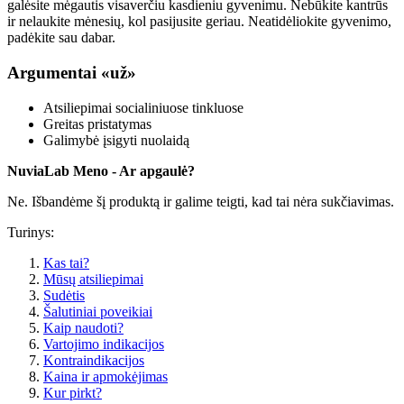
galėsite mėgautis visaverčiu kasdieniu gyvenimu. Nebūkite kantrūs
ir nelaukite mėnesių, kol pasijusite geriau. Neatidėliokite gyvenimo,
padėkite sau dabar.
Argumentai «už»
Atsiliepimai socialiniuose tinkluose
Greitas pristatymas
Galimybė įsigyti nuolaidą
NuviaLab Meno - Ar apgaulė?
Ne. Išbandėme šį produktą ir galime teigti, kad tai nėra sukčiavimas.
Turinys:
Kas tai?
Mūsų atsiliepimai
Sudėtis
Šalutiniai poveikiai
Kaip naudoti?
Vartojimo indikacijos
Kontraindikacijos
Kaina ir apmokėjimas
Kur pirkt?