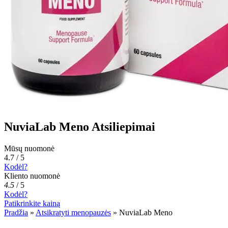
NuviaLab Meno Atsiliepimai
Mūsų nuomonė
4.7 / 5
Kodėl?
Kliento nuomonė
4.5
/
5
Kodėl?
Patikrinkite kainą
Pradžia
»
Atsikratyti menopauzės
»
NuviaLab Meno