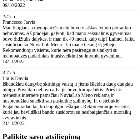
09/10/2022
4.4
/ 5
Francesco Jarvis
Man blogiausia menopauzės metu buvo visiškas lytinio potraukio
nebuvimas. Aš pradėjau galvoti, kad mano seksualinis gyvenimas
buvo didžiulis dalykas, ir man tik 49 metai, kaip taip? Laimei, laiku
susidūriau su NuviaLab Meno. Tai mane tiesiog išgelbėjo.
Rekomenduoju visiems, kurie nėra pasirengę susitaikyti su
menopauzės padariniais ir atsisveikinti su intymiu gyvenimu.
14/11/2022
4.7
/ 5
Louis Davila
Išbandžiau daugybę skirtingų vaistų ir jiems išleidau daug daugiau
pinigų. Poveikio nebuvo arba jis buvo trumpalaikis. Prieš tris
mėnesius internete pamačiau NuviaLab Meno reklamą ir
nusprendžiau suteikti sau paskutinę galimybę. Ir, o stebukle!
Pagaliau radau tai, ko taip ilgai ieškojau. Rekomenduoju visiems,
kurie jau beviltiškai bando susidoroti su nesibaigiančiais nuotaikų
svyravimais.
21/11/2022
Palikite savo atsiliepimą