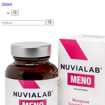
ii
bmed