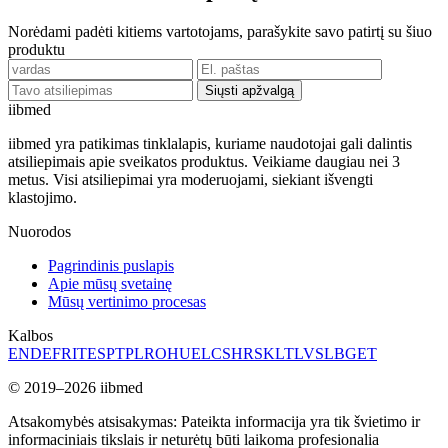
Norėdami padėti kitiems vartotojams, parašykite savo patirtį su šiuo
produktu
Siųsti apžvalgą
ii
bmed
iibmed yra patikimas tinklalapis, kuriame naudotojai gali dalintis
atsiliepimais apie sveikatos produktus. Veikiame daugiau nei 3
metus. Visi atsiliepimai yra moderuojami, siekiant išvengti
klastojimo.
Nuorodos
Pagrindinis puslapis
Apie mūsų svetainę
Mūsų vertinimo procesas
Kalbos
EN
DE
FR
IT
ES
PT
PL
RO
HU
EL
CS
HR
SK
LT
LV
SL
BG
ET
© 2019–2026 iibmed
Atsakomybės atsisakymas: Pateikta informacija yra tik švietimo ir
informaciniais tikslais ir neturėtų būti laikoma profesionalia