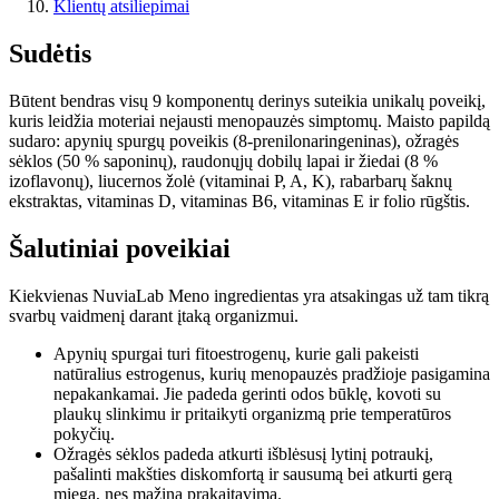
Klientų atsiliepimai
Sudėtis
Būtent bendras visų 9 komponentų derinys suteikia unikalų poveikį,
kuris leidžia moteriai nejausti menopauzės simptomų. Maisto papildą
sudaro: apynių spurgų poveikis (8-prenilonaringeninas), ožragės
sėklos (50 % saponinų), raudonųjų dobilų lapai ir žiedai (8 %
izoflavonų), liucernos žolė (vitaminai P, A, K), rabarbarų šaknų
ekstraktas, vitaminas D, vitaminas B6, vitaminas E ir folio rūgštis.
Šalutiniai poveikiai
Kiekvienas NuviaLab Meno ingredientas yra atsakingas už tam tikrą
svarbų vaidmenį darant įtaką organizmui.
Apynių spurgai turi fitoestrogenų, kurie gali pakeisti
natūralius estrogenus, kurių menopauzės pradžioje pasigamina
nepakankamai. Jie padeda gerinti odos būklę, kovoti su
plaukų slinkimu ir pritaikyti organizmą prie temperatūros
pokyčių.
Ožragės sėklos padeda atkurti išblėsusį lytinį potraukį,
pašalinti makšties diskomfortą ir sausumą bei atkurti gerą
miegą, nes mažina prakaitavimą.