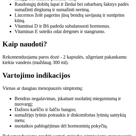
Raudonųjų dobilų lapai ir žiedai bei rabarbarų šaknys padės
sumažinti dirglumą ir sumažinti nerimą.
Liucernos žolė pagerins jūsų bendrą savijautą ir sustiprins
kūną.
Vitaminai D ir B6 padeda subalansuoti hormonus.
Vitaminas E suteiks odai drėgmės ir stangrumo.
Kaip naudoti?
Rekomenduojama paros dozė - 2 kapsulės, užgeriant pakankamu
kiekiu vandens (maždaug 300 ml).
Vartojimo indikacijos
Vienas ar daugiau menopauzės simptomų:
Bendras negalavimas, įskaitant nuolatinį mieguistumą ir
nuovargį;
Dažnos karščio ir šalčio bangos;
sumažėjęs lytinis potraukis ir diskomfortas lytinių santykių
metu;
nuotaikos pablogėjimas dėl hormoninių pokyčių.