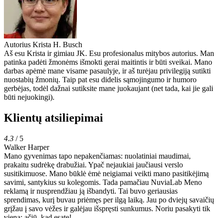
Autorius
Krista H. Busch
Aš esu Krista ir gimiau JK. Esu profesionalus mitybos autorius. Man
patinka padėti žmonėms išmokti gerai maitintis ir būti sveikai. Mano
darbas apėmė mane visame pasaulyje, ir aš turėjau privilegiją sutikti
nuostabių žmonių. Taip pat esu didelis sąmojingumo ir humoro
gerbėjas, todėl dažnai sutiksite mane juokaujant (net tada, kai jie gali
būti nejuokingi).
Klientų atsiliepimai
4.3
/ 5
Walker Harper
Mano gyvenimas tapo nepakenčiamas: nuolatiniai maudimai,
prakaitu sudrėkę drabužiai. Ypač nejaukiai jaučiausi verslo
susitikimuose. Mano būklė ėmė neigiamai veikti mano pasitikėjimą
savimi, santykius su kolegomis. Tada pamačiau NuviaLab Meno
reklamą ir nusprendžiau ją išbandyti. Tai buvo geriausias
sprendimas, kurį buvau priėmęs per ilgą laiką. Jau po dviejų savaičių
grįžau į savo vėžes ir galėjau išspręsti sunkumus. Noriu pasakyti tik
viena: ačiū, kad esate!