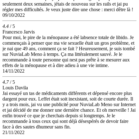
seulement deux semaines, jétais de nouveau sur les rails et jai pu
régler mes difficultés. Je veux juste dire une chose : merci dêtre là !
09/10/2022
4.4
/ 5
Francesco Jarvis
Pour moi, le pire de la ménopause a été labsence totale de libido. Je
commençais à penser que ma vie sexuelle était un gros problème, et
je nai que 49 ans, comment ça se fait ? Heureusement, je suis tombé
sur NuviaLab Meno à temps. Ça ma littéralement sauvé. Je le
recommande à toute personne qui nest pas prête à se mesurer aux
effets de la ménopause et à dire adieu à une vie intime.
14/11/2022
4.7
/ 5
Louis Davila
Jai essayé un tas de médicaments différents et dépensé encore plus
dargent pour eux. Leffet était soit inexistant, soit de courte durée. Il
y a trois mois, jai vu une publicité pour NuviaLab Meno sur Internet
et jai décidé de me donner une dernière chance. Et oh merveille ! Jai
enfin trouvé ce que je cherchais depuis si longtemps. Je le
recommande à tous ceux qui sont déjà désespérés de devoir faire
face à des sautes dhumeur sans fin.
21/11/2022