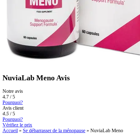
NuviaLab Meno Avis
Notre avis
4.7 / 5
Pourquoi?
Avis client
4.5
/
5
Pourquoi?
Vérifiez le prix
Accueil
»
Se débarrasser de la ménopause
»
NuviaLab Meno