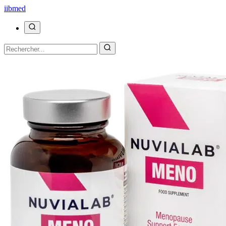
ii
bmed