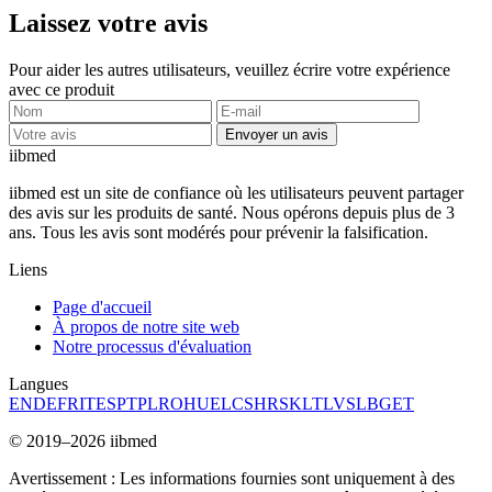
Laissez votre avis
Pour aider les autres utilisateurs, veuillez écrire votre expérience
avec ce produit
Envoyer un avis
ii
bmed
iibmed est un site de confiance où les utilisateurs peuvent partager
des avis sur les produits de santé. Nous opérons depuis plus de 3
ans. Tous les avis sont modérés pour prévenir la falsification.
Liens
Page d'accueil
À propos de notre site web
Notre processus d'évaluation
Langues
EN
DE
FR
IT
ES
PT
PL
RO
HU
EL
CS
HR
SK
LT
LV
SL
BG
ET
© 2019–2026 iibmed
Avertissement : Les informations fournies sont uniquement à des