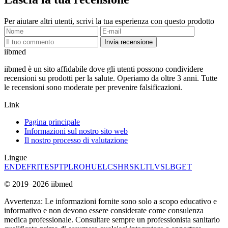
Per aiutare altri utenti, scrivi la tua esperienza con questo prodotto
Invia recensione
ii
bmed
iibmed è un sito affidabile dove gli utenti possono condividere
recensioni su prodotti per la salute. Operiamo da oltre 3 anni. Tutte
le recensioni sono moderate per prevenire falsificazioni.
Link
Pagina principale
Informazioni sul nostro sito web
Il nostro processo di valutazione
Lingue
EN
DE
FR
IT
ES
PT
PL
RO
HU
EL
CS
HR
SK
LT
LV
SL
BG
ET
© 2019–2026 iibmed
Avvertenza: Le informazioni fornite sono solo a scopo educativo e
informativo e non devono essere considerate come consulenza
medica professionale. Consultare sempre un professionista sanitario