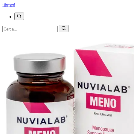
ii
bmed