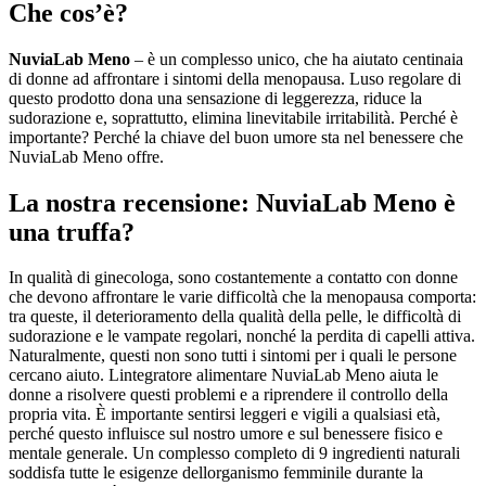
Che cos’è?
NuviaLab Meno
– è un complesso unico, che ha aiutato centinaia
di donne ad affrontare i sintomi della menopausa. Luso regolare di
questo prodotto dona una sensazione di leggerezza, riduce la
sudorazione e, soprattutto, elimina linevitabile irritabilità. Perché è
importante? Perché la chiave del buon umore sta nel benessere che
NuviaLab Meno offre.
La nostra recensione: NuviaLab Meno è
una truffa?
In qualità di ginecologa, sono costantemente a contatto con donne
che devono affrontare le varie difficoltà che la menopausa comporta:
tra queste, il deterioramento della qualità della pelle, le difficoltà di
sudorazione e le vampate regolari, nonché la perdita di capelli attiva.
Naturalmente, questi non sono tutti i sintomi per i quali le persone
cercano aiuto. Lintegratore alimentare NuviaLab Meno aiuta le
donne a risolvere questi problemi e a riprendere il controllo della
propria vita. È importante sentirsi leggeri e vigili a qualsiasi età,
perché questo influisce sul nostro umore e sul benessere fisico e
mentale generale. Un complesso completo di 9 ingredienti naturali
soddisfa tutte le esigenze dellorganismo femminile durante la