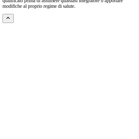
qualificato prima di assumere qualsiasi integratore o apportare
modifiche al proprio regime di salute.