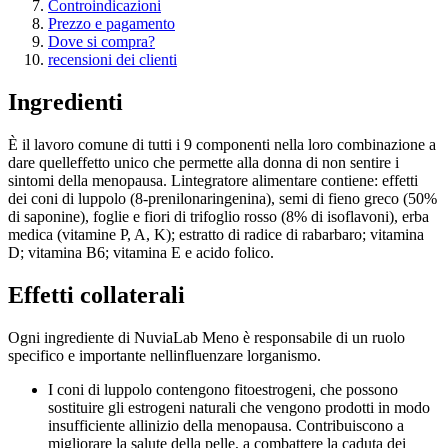
Controindicazioni
Prezzo e pagamento
Dove si compra?
recensioni dei clienti
Ingredienti
È il lavoro comune di tutti i 9 componenti nella loro combinazione a
dare quelleffetto unico che permette alla donna di non sentire i
sintomi della menopausa. Lintegratore alimentare contiene: effetti
dei coni di luppolo (8-prenilonaringenina), semi di fieno greco (50%
di saponine), foglie e fiori di trifoglio rosso (8% di isoflavoni), erba
medica (vitamine P, A, K); estratto di radice di rabarbaro; vitamina
D; vitamina B6; vitamina E e acido folico.
Effetti collaterali
Ogni ingrediente di NuviaLab Meno è responsabile di un ruolo
specifico e importante nellinfluenzare lorganismo.
I coni di luppolo contengono fitoestrogeni, che possono
sostituire gli estrogeni naturali che vengono prodotti in modo
insufficiente allinizio della menopausa. Contribuiscono a
migliorare la salute della pelle, a combattere la caduta dei