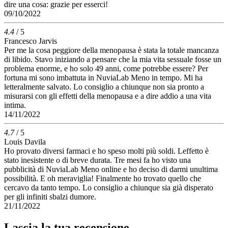
dire una cosa: grazie per esserci!
09/10/2022
4.4
/ 5
Francesco Jarvis
Per me la cosa peggiore della menopausa è stata la totale mancanza
di libido. Stavo iniziando a pensare che la mia vita sessuale fosse un
problema enorme, e ho solo 49 anni, come potrebbe essere? Per
fortuna mi sono imbattuta in NuviaLab Meno in tempo. Mi ha
letteralmente salvato. Lo consiglio a chiunque non sia pronto a
misurarsi con gli effetti della menopausa e a dire addio a una vita
intima.
14/11/2022
4.7
/ 5
Louis Davila
Ho provato diversi farmaci e ho speso molti più soldi. Leffetto è
stato inesistente o di breve durata. Tre mesi fa ho visto una
pubblicità di NuviaLab Meno online e ho deciso di darmi unultima
possibilità. E oh meraviglia! Finalmente ho trovato quello che
cercavo da tanto tempo. Lo consiglio a chiunque sia già disperato
per gli infiniti sbalzi dumore.
21/11/2022
Lascia la tua recensione