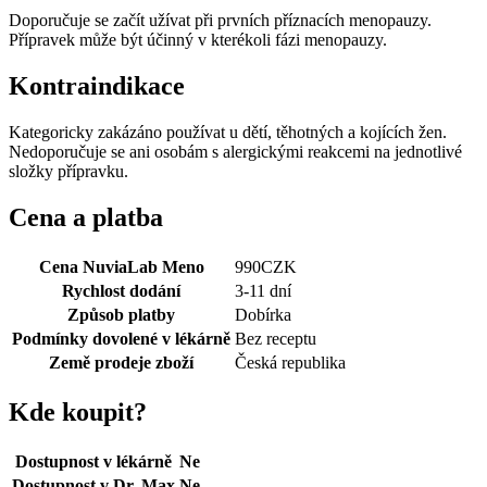
Doporučuje se začít užívat při prvních příznacích menopauzy.
Přípravek může být účinný v kterékoli fázi menopauzy.
Kontraindikace
Kategoricky zakázáno používat u dětí, těhotných a kojících žen.
Nedoporučuje se ani osobám s alergickými reakcemi na jednotlivé
složky přípravku.
Cena a platba
Cena NuviaLab Meno
990
CZK
Rychlost dodání
3-11 dní
Způsob platby
Dobírka
Podmínky dovolené v lékárně
Bez receptu
Země prodeje zboží
Česká republika
Kde koupit?
Dostupnost v lékárně
Ne
Dostupnost v Dr. Max
Ne