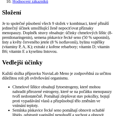
Hodnocení zákazníků
Složení
Je to společné působení všech 9 složek v kombinaci, které přináší
jedinečný účinek umožňující ženě nepociťovat příznaky
menopauzy. Doplněk stravy obsahuje: účinky chmelových šištic (8-
prenilonaringenin), semena pískavice řecké seno (50 % saponinů),
listy a květy červeného jetele (8 % isoflavonů), bylinu vojtěšky
(vitaminy P, A, K); extrakt z kořene rebarbory; vitamin D; vitamin
B6; vitamin E a kyselinu listovou.
Vedlejší účinky
Každá složka přípravku NuviaLab Meno je zodpovědná za určitou
důležitou roli při ovlivňování organismu.
Chmelové šištice obsahují fytoestrogeny, které mohou
nahradit přirozené estrogeny, které se na počátku menopauzy
tvoří nedostatečně. Pomáhají zlepšovat stav pokožky, bojují
proti vypadávání vlasů a přizpůsobují tělo změnám ve
vnímání teploty.
Semínka pískavice řecké seno pomáhají obnovit ochablé
libido, odstranit vaginální nepohodlí a suchost a obnovit