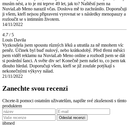
musím nést, a to je mi teprve 49 let, jak to? Naštěstí jsem na
NuviaLab Meno narazil včas. Doslova mě to zachránilo. Doporučuji
ji všem, kteří nejsou připraveni vyrovnat se s následky menopauzy a
rozloučit se s intimním životem.
14/11/2022
4.7
/ 5
Louis Davila
Vyzkoušela jsem spoustu různých léků a utratila za ně mnohem víc
peněz. Účinek byl buď nulový, nebo krátkodobý. Před třemi měsíci
jsem viděl reklamu na NuviaLab Meno online a rozhodl jsem se dát
si poslední šanci. A světe div se! Konečně jsem našel to, co jsem tak
dlouho hledal. Doporučuji všem, kteří se již zoufale potýkají s
nekonečnými výkyvy nálad.
21/11/2022
Zanechte svou recenzi
Chcete-li pomoci ostatním uživatelům, napište své zkušenosti s tímto
produktem
Odeslat recenzi
ii
bmed