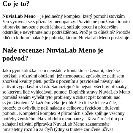
Co je to?
NuviaLab Meno
– je jedinečný komplex, který pomohl stovkám
žen vyrovnat se s příznaky menopauzy. Pravidelné používání tohoto
přípravku navozuje pocit lehkosti, snižuje pocení a především
odstraňuje nevyhnutelnou podrážděnost. Proč je to důležité? Protože
klíčem k dobré náladě je pohoda, kterou NuviaLab Meno poskytuje.
Naše recenze: NuviaLab Meno je
podvod?
Jako gynekoložka jsem neustále v kontaktu se ženami, které se
potýkají s různými obtížemi, jež menopauza způsobuje: patří sem
zhoršení kvality pleti, potíže s pocením a pravidelné návaly, ale i
aktivní vypadávání vlasů. Samozřejmě to nejsou všechny příznaky,
se kterými lidé vyhledávají pomoc. Doplněk stravy NuviaLab Meno
pomáhá ženám vyřešit tyto problémy a získat zpět kontrolu nad
svým životem. V každém věku je důležité cítit se lehce a čile,
protože to ovlivňuje naši náladu a celkovou fyzickou i duševní
pohodu. Kompletní komplex 9 přírodních složek splňuje všechny
potřeby ženského těla v období menopauzy. Již za čtrnáct dní po
zahájení užívání přípravku NuviaLab Meno zaznamenáte
hmatatelný rozdíl a za čtyři týdny si budete zaručeně užívat