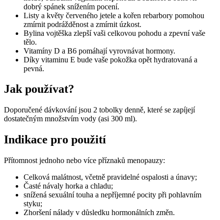
dobrý spánek snížením pocení.
Listy a květy červeného jetele a kořen rebarbory pomohou
zmírnit podrážděnost a zmírnit úzkost.
Bylina vojtěška zlepší vaši celkovou pohodu a zpevní vaše
tělo.
Vitamíny D a B6 pomáhají vyrovnávat hormony.
Díky vitaminu E bude vaše pokožka opět hydratovaná a
pevná.
Jak používat?
Doporučené dávkování jsou 2 tobolky denně, které se zapíjejí
dostatečným množstvím vody (asi 300 ml).
Indikace pro použití
Přítomnost jednoho nebo více příznaků menopauzy:
Celková malátnost, včetně pravidelné ospalosti a únavy;
Časté návaly horka a chladu;
snížená sexuální touha a nepříjemné pocity při pohlavním
styku;
Zhoršení nálady v důsledku hormonálních změn.