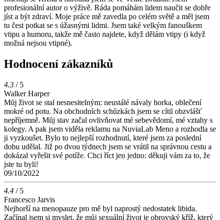
profesionální autor o výživě. Ráda pomáhám lidem naučit se dobře
jíst a být zdraví. Moje práce mě zavedla po celém světě a měl jsem
tu čest potkat se s úžasnými lidmi. Jsem také velkým fanouškem
vtipu a humoru, takže mě často najdete, když dělám vtipy (i když
možná nejsou vtipné).
Hodnocení zákazníků
4.3
/ 5
Walker Harper
Můj život se stal nesnesitelným: neustálé návaly horka, oblečení
mokré od potu. Na obchodních schůzkách jsem se cítil obzvlášť
nepříjemně. Můj stav začal ovlivňovat mé sebevědomí, mé vztahy s
kolegy. A pak jsem viděla reklamu na NuviaLab Meno a rozhodla se
ji vyzkoušet. Bylo to nejlepší rozhodnutí, které jsem za poslední
dobu udělal. Již po dvou týdnech jsem se vrátil na správnou cestu a
dokázal vyřešit své potíže. Chci říct jen jedno: děkuji vám za to, že
jste tu byli!
09/10/2022
4.4
/ 5
Francesco Jarvis
Nejhorší na menopauze pro mě byl naprostý nedostatek libida.
Začínal jsem si myslet, že můj sexuální život je obrovský kříž, který