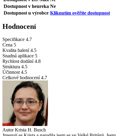
Dostupnost v heureka
Ne
Dostupnost u výrobce
Kliknutím ověříte dostupnost
Hodnocení
Specifikace
4.7
Cena
5
Kvalita balení
4.5
Snadná aplikace
5
Rychlost dodání
4.8
Struktura
4.5
Účinnost
4.5
Celkové hodnocení
4.7
Autor
Krista H. Busch
Jmenuji se Krista a narodila jsem se ve Velké Británii. Jsem