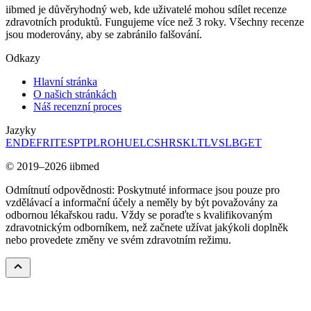
iibmed je důvěryhodný web, kde uživatelé mohou sdílet recenze
zdravotních produktů. Fungujeme více než 3 roky. Všechny recenze
jsou moderovány, aby se zabránilo falšování.
Odkazy
Hlavní stránka
O našich stránkách
Náš recenzní proces
Jazyky
EN
DE
FR
IT
ES
PT
PL
RO
HU
EL
CS
HR
SK
LT
LV
SL
BG
ET
© 2019–2026 iibmed
Odmítnutí odpovědnosti: Poskytnuté informace jsou pouze pro
vzdělávací a informační účely a neměly by být považovány za
odbornou lékařskou radu. Vždy se poraďte s kvalifikovaným
zdravotnickým odborníkem, než začnete užívat jakýkoli doplněk
nebo provedete změny ve svém zdravotním režimu.