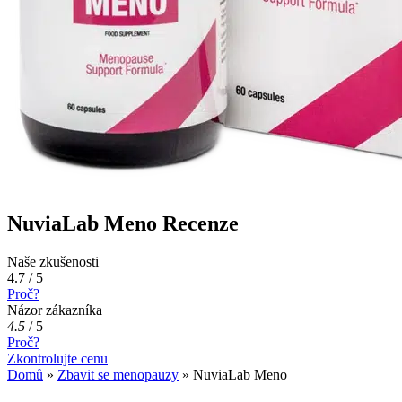
NuviaLab Meno Recenze
Naše zkušenosti
4.7 / 5
Proč?
Názor zákazníka
4.5
/
5
Proč?
Zkontrolujte cenu
Domů
»
Zbavit se menopauzy
»
NuviaLab Meno