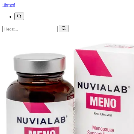
ii
bmed