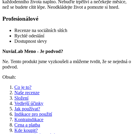
každodenního života naplno. Nebuďte trpěliví a nečekejte měsíce,
než se budete cítit lépe. Neodkládejte život a pomozte si hned.
Profesionálové
Recenze na sociálních sítích
Rychlé odeslání
Dostupnost slevy
NuviaLab Meno - Je podvod?
Ne. Tento produkt jsme vyzkoušeli a můžeme tvrdit, že se nejedná o
podvod.
Obsah:
Co je to?
Naše recenze
Složení
Vedlejší účinky
Jak používat?
Indikace pro použití
Kontraindikace
Cena a platba
Kde koupit?