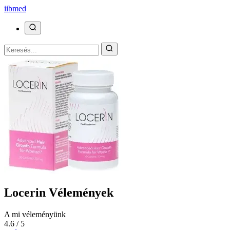
ii
bmed
Locerin Vélemények
A mi véleményünk
4.6 / 5