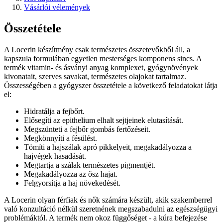
Vásárlói vélemények
Összetétele
A Locerin készítmény csak természetes összetevőkből áll, a
kapszula formulában egyetlen mesterséges komponens sincs. A
termék vitamin- és ásványi anyag komplexet, gyógynövények
kivonatait, szerves savakat, természetes olajokat tartalmaz.
Összességében a gyógyszer összetétele a következő feladatokat látja
el:
Hidratálja a fejbőrt.
Elősegíti az epithelium elhalt sejtjeinek elutasítását.
Megszünteti a fejbőr gombás fertőzéseit.
Megkönnyíti a fésülést.
Tömíti a hajszálak apró pikkelyeit, megakadályozza a
hajvégek hasadását.
Megtartja a szálak természetes pigmentjét.
Megakadályozza az ősz hajat.
Felgyorsítja a haj növekedését.
A Locerin olyan férfiak és nők számára készült, akik szakemberrel
való konzultáció nélkül szeretnének megszabadulni az egészségügyi
problémáktól. A termék nem okoz függőséget - a kúra befejezése