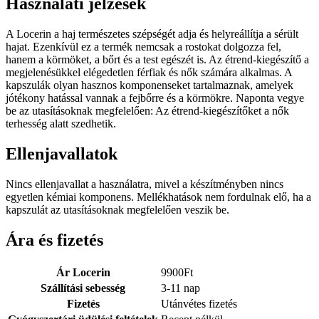
Használati jelzések
A Locerin a haj természetes szépségét adja és helyreállítja a sérült
hajat. Ezenkívül ez a termék nemcsak a rostokat dolgozza fel,
hanem a körmöket, a bőrt és a test egészét is. Az étrend-kiegészítő a
megjelenésükkel elégedetlen férfiak és nők számára alkalmas. A
kapszulák olyan hasznos komponenseket tartalmaznak, amelyek
jótékony hatással vannak a fejbőrre és a körmökre. Naponta vegye
be az utasításoknak megfelelően: Az étrend-kiegészítőket a nők
terhesség alatt szedhetik.
Ellenjavallatok
Nincs ellenjavallat a használatra, mivel a készítményben nincs
egyetlen kémiai komponens. Mellékhatások nem fordulnak elő, ha a
kapszulát az utasításoknak megfelelően veszik be.
Ára és fizetés
Ár Locerin
9900
Ft
Szállítási sebesség
3-11 nap
Fizetés
Utánvétes fizetés