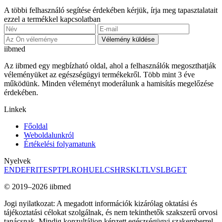
A többi felhasználó segítése érdekében kérjük, írja meg tapasztalatait
ezzel a termékkel kapcsolatban
Vélemény küldése
ii
bmed
Az iibmed egy megbízható oldal, ahol a felhasználók megoszthatják
véleményüket az egészségügyi termékekről. Több mint 3 éve
működünk. Minden véleményt moderálunk a hamisítás megelőzése
érdekében.
Linkek
Főoldal
Weboldalunkról
Értékelési folyamatunk
Nyelvek
EN
DE
FR
IT
ES
PT
PL
RO
HU
EL
CS
HR
SK
LT
LV
SL
BG
ET
© 2019–2026 iibmed
Jogi nyilatkozat: A megadott információk kizárólag oktatási és
tájékoztatási célokat szolgálnak, és nem tekinthetők szakszerű orvosi
tanácsnak. Mindig konzultáljon képzett egészségügyi szakemberrel,