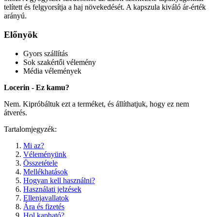
telített és felgyorsítja a haj növekedését. A kapszula kiváló ár-érték
arányú.
Előnyök
Gyors szállítás
Sok szakértői vélemény
Média vélemények
Locerin - Ez kamu?
Nem. Kipróbáltuk ezt a terméket, és állíthatjuk, hogy ez nem
átverés.
Tartalomjegyzék:
Mi az?
Véleményünk
Összetétele
Mellékhatások
Hogyan kell használni?
Használati jelzések
Ellenjavallatok
Ára és fizetés
Hol kapható?