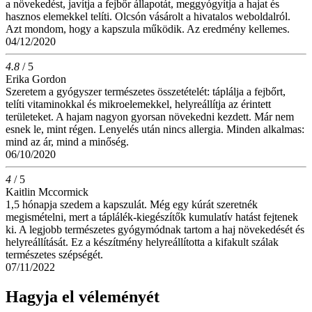
a növekedést, javítja a fejbőr állapotát, meggyógyítja a hajat és
hasznos elemekkel telíti. Olcsón vásárolt a hivatalos weboldalról.
Azt mondom, hogy a kapszula működik. Az eredmény kellemes.
04/12/2020
4.8
/ 5
Erika Gordon
Szeretem a gyógyszer természetes összetételét: táplálja a fejbőrt,
telíti vitaminokkal és mikroelemekkel, helyreállítja az érintett
területeket. A hajam nagyon gyorsan növekedni kezdett. Már nem
esnek le, mint régen. Lenyelés után nincs allergia. Minden alkalmas:
mind az ár, mind a minőség.
06/10/2020
4
/ 5
Kaitlin Mccormick
1,5 hónapja szedem a kapszulát. Még egy kúrát szeretnék
megismételni, mert a táplálék-kiegészítők kumulatív hatást fejtenek
ki. A legjobb természetes gyógymódnak tartom a haj növekedését és
helyreállítását. Ez a készítmény helyreállította a kifakult szálak
természetes szépségét.
07/11/2022
Hagyja el véleményét