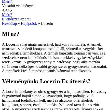
Miért?
Vásárlói vélemények
4.4
/
5
Miért?
Ellenőrizze az árat
Kezdőlap
»
Hajápolók
»
Locerin
Mi az?
A
Locerin
a haj újratermelésének hatékony formulája. A termék
természetes eredetű komponensekből áll, szintetikus vegyületeket
nem adnak a termékekhez. A termék kapszula formájában van, és a
szedéséhez nem kell különösebb ismeretekkel vagy készségekkel
rendelkeznie. A gyógyszer annyira hatékony, hogy alkalmazása
során nem szükséges további gyógyszeres gyógyszereket használni.
A termékek kiváló minőségű tanúsítvánnyal rendelkeznek.
Véleményünk: Locerin Ez átverés?
A Locerin hatékony és olcsó gyógyszer a hajhullás ellen. Ha vastag
és gyönyörű hajról álmodik, javasoljuk, hogy próbálja ki. A
hajhullással foglalkozni kell, mert ez alacsony önértékelést,
hangulatot, stresszt, érzelmi bomlást és hosszú távú depressziót
okoz. A gyógyszer szedésekor az izzók szerkezete tápanyagokkal