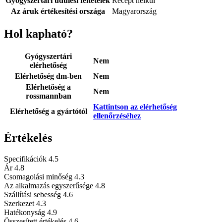
Gyógyszertári üdülési feltételek
Recept nélkül
Az áruk értékesítési országa
Magyarország
Hol kapható?
Gyógyszertári
Nem
elérhetőség
Elérhetőség dm-ben
Nem
Elérhetőség a
Nem
rossmannban
Kattintson az elérhetőség
Elérhetőség a gyártótól
ellenőrzéséhez
Értékelés
Specifikációk
4.5
Ár
4.8
Csomagolási minőség
4.3
Az alkalmazás egyszerűsége
4.8
Szállítási sebesség
4.6
Szerkezet
4.3
Hatékonyság
4.9
Összesített értékelés
4.6