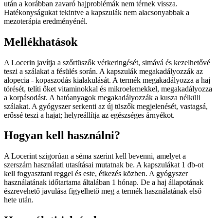
után a korábban zavaró hajproblémák nem térnek vissza.
Hatékonyságukat tekintve a kapszulák nem alacsonyabbak a
mezoterápia eredményénél.
Mellékhatások
A Locerin javítja a szőrtüszők vérkeringését, simává és kezelhetővé
teszi a szálakat a fésülés során. A kapszulák megakadályozzák az
alopecia - kopaszodás kialakulását. A termék megakadályozza a haj
törését, telíti őket vitaminokkal és mikroelemekkel, megakadályozza
a korpásodást. A hatóanyagok megakadályozzák a kusza nélküli
szálakat. A gyógyszer serkenti az új tüszők megjelenését, vastagsá,
erőssé teszi a hajat; helyreállítja az egészséges árnyékot.
Hogyan kell használni?
A Locerint szigorúan a séma szerint kell bevenni, amelyet a
szerszám használati utasításai mutatnak be. A kapszulákat 1 db-ot
kell fogyasztani reggel és este, étkezés közben. A gyógyszer
használatának időtartama általában 1 hónap. De a haj állapotának
észrevehető javulása figyelhető meg a termék használatának első
hete után.