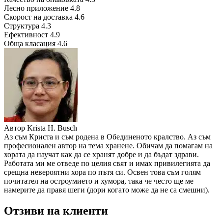
Лесно приложение
4.8
Скорост на доставка
4.6
Структура
4.3
Ефективност
4.9
Обща класация
4.6
Автор
Krista H. Busch
Аз съм Криста и съм родена в Обединеното кралство. Аз съм
професионален автор на тема хранене. Обичам да помагам на
хората да научат как да се хранят добре и да бъдат здрави.
Работата ми ме отведе по целия свят и имах привилегията да
срещна невероятни хора по пътя си. Освен това съм голям
почитател на остроумието и хумора, така че често ще ме
намерите да правя шеги (дори когато може да не са смешни).
Отзиви на клиенти