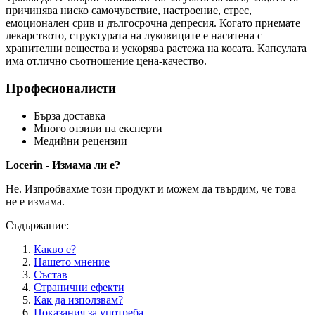
причинява ниско самочувствие, настроение, стрес,
емоционален срив и дългосрочна депресия. Когато приемате
лекарството, структурата на луковиците е наситена с
хранителни вещества и ускорява растежа на косата. Капсулата
има отлично съотношение цена-качество.
Професионалисти
Бърза доставка
Много отзиви на експерти
Медийни рецензии
Locerin - Измама ли е?
Не. Изпробвахме този продукт и можем да твърдим, че това
не е измама.
Съдържание:
Какво е?
Нашето мнение
Състав
Странични ефекти
Как да използвам?
Показания за употреба