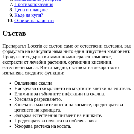
Противопоказания
Цена и плащане
Къде да купя?
Отзиви на клиенти
Състав
Препаратът Locerin се състои само от естествени съставки, във
формулата на капсулата няма нито един изкуствен компонент.
Продуктът съдържа витаминно-минерален комплекс,
екстракти от лечебни растения, органични киселини,
естествени масла. Взети заедно, съставът на лекарството
изпълнява следните функции:
Овлажнява скалпа.
Насърчава отхвърлянето на мъртвите клетки на епитела.
Елиминира гъбичните инфекции на скалпа.
Улеснява разресването.
Запечатва малките люспи на космите, предотвратява
цепенето на краищата.
Задържа естествения пигмент на нишките.
Предотвратява появата на побеляла коса.
Ускорява растежа на косата.