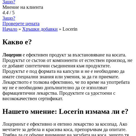
Защо?
Мнение на клиента
4.4
/
5
Защо?
Проверете цената
Начало
»
Хръшки добавки
»
Locerin
Какво е?
Лоцерин
е ефективен продукт за възстановяване на косата.
Продуктът се състои от компоненти от естествен произход, не
се добавят синтетични съединения към продуктите.
Продуктът е под формата на капсули и не е необходимо да
имате специални знания или умения, за да ги приемате.
Лекарството е толкова ефективно, че по време на употребата
му не е необходимо допълнително да се използват
фармацевтични лекарства. Продуктите са удостоени с
висококачествен сертификат.
Нашето мнение: Locerin измама ли е?
Лоцеринът е ефективно и евтино лекарство за косопад. Ако
мечтаете за дебела и красива коса, препоръчвам да опитате.
Трябва да се обърне внимание на загубата на коса, защото тя