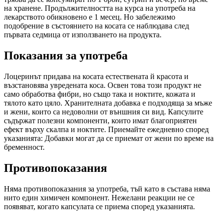
на хранене. Продължителността на курса на употреба на
лекарството обикновено е 1 месец. Но забележимо
подобрение в състоянието на косата се наблюдава след
първата седмица от използването на продукта.
Показания за употреба
Лоцеринът придава на косата естествената й красота и
възстановява увредената коса. Освен това този продукт не
само обработва фибри, но също така и ноктите, кожата и
тялото като цяло. Хранителната добавка е подходяща за мъже
и жени, които са недоволни от външния си вид. Капсулите
съдържат полезни компоненти, които имат благоприятен
ефект върху скалпа и ноктите. Приемайте ежедневно според
указанията: Добавки могат да се приемат от жени по време на
бременност.
Противопоказания
Няма противопоказания за употреба, тъй като в състава няма
нито един химичен компонент. Нежелани реакции не се
появяват, когато капсулата се приема според указанията.