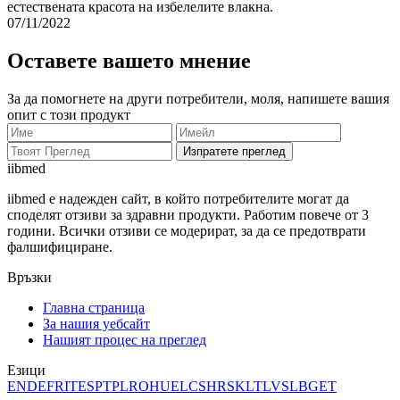
естествената красота на избелелите влакна.
07/11/2022
Оставете вашето мнение
За да помогнете на други потребители, моля, напишете вашия
опит с този продукт
Изпратете преглед
ii
bmed
iibmed е надежден сайт, в който потребителите могат да
споделят отзиви за здравни продукти. Работим повече от 3
години. Всички отзиви се модерират, за да се предотврати
фалшифициране.
Връзки
Главна страница
За нашия уебсайт
Нашият процес на преглед
Езици
EN
DE
FR
IT
ES
PT
PL
RO
HU
EL
CS
HR
SK
LT
LV
SL
BG
ET