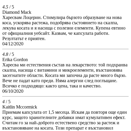
4.5
/ 5
Diamond Mack
Харесвам Лоцерин. Стимулира бързото образуване на нова
коса, ускорява растежа, подобрява състоянието на скалпа,
лекува косата и я насища с полезни елементи. Купена евтино
от официалния уебсайт. Казвам, че капсулата работи.
Резултатът е приятен.
04/12/2020
4.8
/ 5
Erika Gordon
Харесва ми естествения състав на лекарството: той подхранва
скалпа, насища с витамини и микроелементи, възстановява
засегнатите области. Косата ми започна да расте много бързо.
Вече не падат като преди. Няма алергии след поглъщане.
Всичко е подходящо: както цена, така и качество.
06/10/2020
4
/ 5
Kaitlin Mccormick
Приемам капсулата от 1,5 месеца. Искам да повторя още един
курс, защото хранителните добавки имат кумулативен ефект.
Считам го за най-доброто естествено средство за растеж и
възстановяване на косата. Този препарат е възстановил