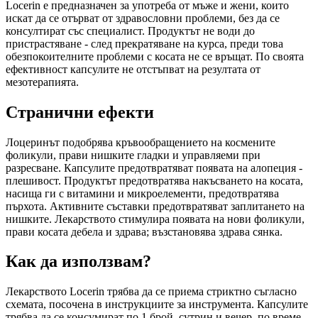
Locerin е предназначен за употреба от мъже и жени, които
искат да се отърват от здравословни проблеми, без да се
консултират със специалист. Продуктът не води до
пристрастяване - след прекратяване на курса, преди това
обезпокоителните проблеми с косата не се връщат. По своята
ефективност капсулите не отстъпват на резултата от
мезотерапията.
Странични ефекти
Лоцеринът подобрява кръвообращението на космените
фоликули, прави нишките гладки и управляеми при
разресване. Капсулите предотвратяват появата на алопеция -
плешивост. Продуктът предотвратява накъсването на косата,
насища ги с витамини и микроелементи, предотвратява
пърхота. Активните съставки предотвратяват заплитането на
нишките. Лекарството стимулира появата на нови фоликули,
прави косата дебела и здрава; възстановява здрава сянка.
Как да използвам?
Лекарството Locerin трябва да се приема стриктно съгласно
схемата, посочена в инструкциите за инструмента. Капсулите
трябва да се консумират по 1 брой, сутрин и вечер, по време