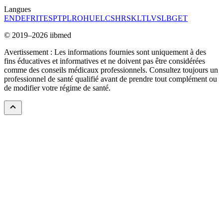
Langues
EN
DE
FR
IT
ES
PT
PL
RO
HU
EL
CS
HR
SK
LT
LV
SL
BG
ET
© 2019–2026 iibmed
Avertissement : Les informations fournies sont uniquement à des
fins éducatives et informatives et ne doivent pas être considérées
comme des conseils médicaux professionnels. Consultez toujours un
professionnel de santé qualifié avant de prendre tout complément ou
de modifier votre régime de santé.