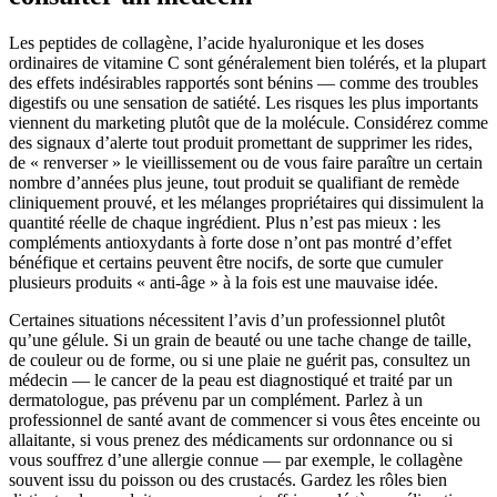
Les peptides de collagène, l’acide hyaluronique et les doses
ordinaires de vitamine C sont généralement bien tolérés, et la plupart
des effets indésirables rapportés sont bénins — comme des troubles
digestifs ou une sensation de satiété. Les risques les plus importants
viennent du marketing plutôt que de la molécule. Considérez comme
des signaux d’alerte tout produit promettant de supprimer les rides,
de « renverser » le vieillissement ou de vous faire paraître un certain
nombre d’années plus jeune, tout produit se qualifiant de remède
cliniquement prouvé, et les mélanges propriétaires qui dissimulent la
quantité réelle de chaque ingrédient. Plus n’est pas mieux : les
compléments antioxydants à forte dose n’ont pas montré d’effet
bénéfique et certains peuvent être nocifs, de sorte que cumuler
plusieurs produits « anti-âge » à la fois est une mauvaise idée.
Certaines situations nécessitent l’avis d’un professionnel plutôt
qu’une gélule. Si un grain de beauté ou une tache change de taille,
de couleur ou de forme, ou si une plaie ne guérit pas, consultez un
médecin — le cancer de la peau est diagnostiqué et traité par un
dermatologue, pas prévenu par un complément. Parlez à un
professionnel de santé avant de commencer si vous êtes enceinte ou
allaitante, si vous prenez des médicaments sur ordonnance ou si
vous souffrez d’une allergie connue — par exemple, le collagène
souvent issu du poisson ou des crustacés. Gardez les rôles bien