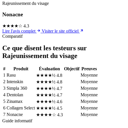
Rajeunissement du visage
Nonacne
★★★★☆
4.3
Lire l'avis complet
Visiter le site officiel
Comparatif
Ce que disent les testeurs sur
Rajeunissement du visage
#
Produit
Évaluation
Objectif
Preuves
1
Rasu
Moyenne
★★★★½
4.8
2
Intenskin
Moyenne
★★★★½
4.8
3
Simpla 360
Moyenne
★★★★½
4.7
4
Dentolan
Moyenne
★★★★½
4.7
5
Zinamax
Moyenne
★★★★½
4.6
6
Collagen Select
Moyenne
★★★★½
4.5
7
Nonacne
Moyenne
★★★★☆
4.3
Guide informatif