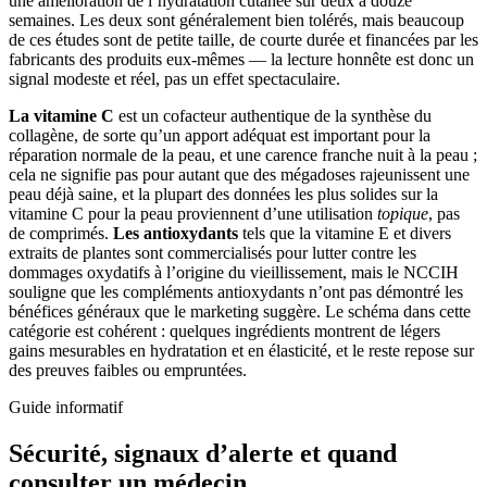
une amélioration de l’hydratation cutanée sur deux à douze
semaines. Les deux sont généralement bien tolérés, mais beaucoup
de ces études sont de petite taille, de courte durée et financées par les
fabricants des produits eux-mêmes — la lecture honnête est donc un
signal modeste et réel, pas un effet spectaculaire.
La vitamine C
est un cofacteur authentique de la synthèse du
collagène, de sorte qu’un apport adéquat est important pour la
réparation normale de la peau, et une carence franche nuit à la peau ;
cela ne signifie pas pour autant que des mégadoses rajeunissent une
peau déjà saine, et la plupart des données les plus solides sur la
vitamine C pour la peau proviennent d’une utilisation
topique
, pas
de comprimés.
Les antioxydants
tels que la vitamine E et divers
extraits de plantes sont commercialisés pour lutter contre les
dommages oxydatifs à l’origine du vieillissement, mais le NCCIH
souligne que les compléments antioxydants n’ont pas démontré les
bénéfices généraux que le marketing suggère. Le schéma dans cette
catégorie est cohérent : quelques ingrédients montrent de légers
gains mesurables en hydratation et en élasticité, et le reste repose sur
des preuves faibles ou empruntées.
Guide informatif
Sécurité, signaux d’alerte et quand
consulter un médecin