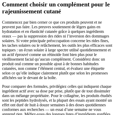
Comment choisir un complément pour le
rajeunissement cutané
Commencez par bien cerner ce que ces produits peuvent et ne
peuvent pas faire. Les preuves soutiennent de légers gains en
hydratation et en élasticité cutanée grâce à quelques ingrédients
oraux — pas la suppression des rides ni l’inversion des dommages
solaires. Si votre principale préoccupation concerne les rides fines,
les taches solaires ou le relâchement, les outils les plus efficaces sont
topiques : un écran solaire à large spectre utilisé quotidiennement et
un actif éprouvé comme un rétinoïde font bien plus pour le
vieillissement facial qu’aucun complément. Considérez donc un
produit oral comme un possible ajout à de bonnes habitudes
cutanées, non comme l’élément central, et évaluez une étiquette
selon ce qu’elle indique clairement plutôt que selon les promesses
affichées sur le devant de la boîte.
Pour comparer des formules, privilégiez celles qui indiquent chaque
ingrédient actif avec sa dose par prise, plutôt que de tout dissimuler
dans un mélange propriétaire. Pour le collagène, les produits étudiés
sont les peptides hydrolysés, et la plupart des essais ayant montré un
effet ont duré de huit à douze semaines à des doses quotidiennes
conformes aux recherches — un essai d’une semaine ne vous
apprend rien. Méfiez-vous des longues listes d’ingrédients gonflées