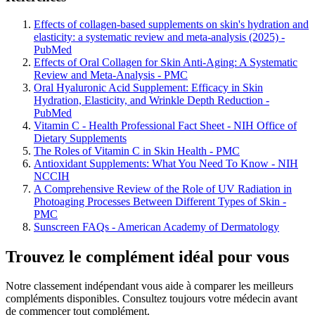
Effects of collagen-based supplements on skin's hydration and
elasticity: a systematic review and meta-analysis (2025) -
PubMed
Effects of Oral Collagen for Skin Anti-Aging: A Systematic
Review and Meta-Analysis - PMC
Oral Hyaluronic Acid Supplement: Efficacy in Skin
Hydration, Elasticity, and Wrinkle Depth Reduction -
PubMed
Vitamin C - Health Professional Fact Sheet - NIH Office of
Dietary Supplements
The Roles of Vitamin C in Skin Health - PMC
Antioxidant Supplements: What You Need To Know - NIH
NCCIH
A Comprehensive Review of the Role of UV Radiation in
Photoaging Processes Between Different Types of Skin -
PMC
Sunscreen FAQs - American Academy of Dermatology
Trouvez le complément idéal pour vous
Notre classement indépendant vous aide à comparer les meilleurs
compléments disponibles. Consultez toujours votre médecin avant
de commencer tout complément.