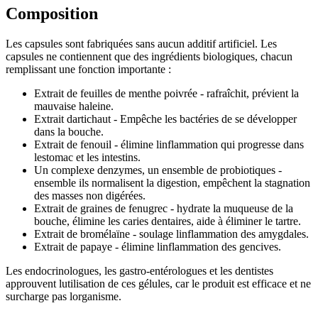
Composition
Les capsules sont fabriquées sans aucun additif artificiel. Les
capsules ne contiennent que des ingrédients biologiques, chacun
remplissant une fonction importante :
Extrait de feuilles de menthe poivrée - rafraîchit, prévient la
mauvaise haleine.
Extrait dartichaut - Empêche les bactéries de se développer
dans la bouche.
Extrait de fenouil - élimine linflammation qui progresse dans
lestomac et les intestins.
Un complexe denzymes, un ensemble de probiotiques -
ensemble ils normalisent la digestion, empêchent la stagnation
des masses non digérées.
Extrait de graines de fenugrec - hydrate la muqueuse de la
bouche, élimine les caries dentaires, aide à éliminer le tartre.
Extrait de bromélaïne - soulage linflammation des amygdales.
Extrait de papaye - élimine linflammation des gencives.
Les endocrinologues, les gastro-entérologues et les dentistes
approuvent lutilisation de ces gélules, car le produit est efficace et ne
surcharge pas lorganisme.