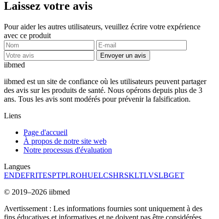
Laissez votre avis
Pour aider les autres utilisateurs, veuillez écrire votre expérience
avec ce produit
Envoyer un avis
ii
bmed
iibmed est un site de confiance où les utilisateurs peuvent partager
des avis sur les produits de santé. Nous opérons depuis plus de 3
ans. Tous les avis sont modérés pour prévenir la falsification.
Liens
Page d'accueil
À propos de notre site web
Notre processus d'évaluation
Langues
EN
DE
FR
IT
ES
PT
PL
RO
HU
EL
CS
HR
SK
LT
LV
SL
BG
ET
© 2019–2026 iibmed
Avertissement : Les informations fournies sont uniquement à des
fins éducatives et informatives et ne doivent pas être considérées