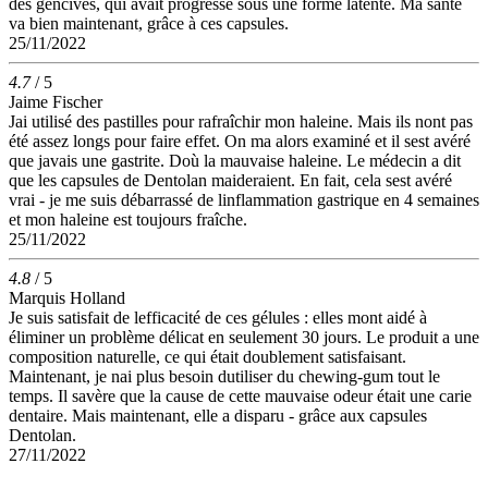
des gencives, qui avait progressé sous une forme latente. Ma santé
va bien maintenant, grâce à ces capsules.
25/11/2022
4.7
/ 5
Jaime Fischer
Jai utilisé des pastilles pour rafraîchir mon haleine. Mais ils nont pas
été assez longs pour faire effet. On ma alors examiné et il sest avéré
que javais une gastrite. Doù la mauvaise haleine. Le médecin a dit
que les capsules de Dentolan maideraient. En fait, cela sest avéré
vrai - je me suis débarrassé de linflammation gastrique en 4 semaines
et mon haleine est toujours fraîche.
25/11/2022
4.8
/ 5
Marquis Holland
Je suis satisfait de lefficacité de ces gélules : elles mont aidé à
éliminer un problème délicat en seulement 30 jours. Le produit a une
composition naturelle, ce qui était doublement satisfaisant.
Maintenant, je nai plus besoin dutiliser du chewing-gum tout le
temps. Il savère que la cause de cette mauvaise odeur était une carie
dentaire. Mais maintenant, elle a disparu - grâce aux capsules
Dentolan.
27/11/2022