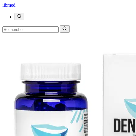
ii
bmed