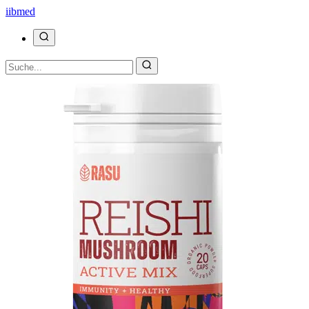
ii
bmed