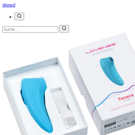
ii
bmed