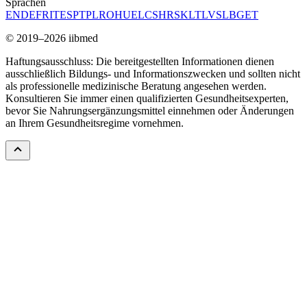
Sprachen
EN
DE
FR
IT
ES
PT
PL
RO
HU
EL
CS
HR
SK
LT
LV
SL
BG
ET
© 2019–2026 iibmed
Haftungsausschluss: Die bereitgestellten Informationen dienen
ausschließlich Bildungs- und Informationszwecken und sollten nicht
als professionelle medizinische Beratung angesehen werden.
Konsultieren Sie immer einen qualifizierten Gesundheitsexperten,
bevor Sie Nahrungsergänzungsmittel einnehmen oder Änderungen
an Ihrem Gesundheitsregime vornehmen.