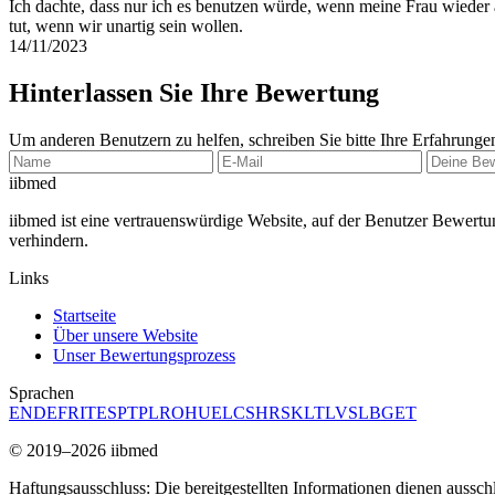
Ich dachte, dass nur ich es benutzen würde, wenn meine Frau wieder au
tut, wenn wir unartig sein wollen.
14/11/2023
Hinterlassen Sie Ihre Bewertung
Um anderen Benutzern zu helfen, schreiben Sie bitte Ihre Erfahrunge
ii
bmed
iibmed ist eine vertrauenswürdige Website, auf der Benutzer Bewertu
verhindern.
Links
Startseite
Über unsere Website
Unser Bewertungsprozess
Sprachen
EN
DE
FR
IT
ES
PT
PL
RO
HU
EL
CS
HR
SK
LT
LV
SL
BG
ET
© 2019–2026 iibmed
Haftungsausschluss: Die bereitgestellten Informationen dienen aussch