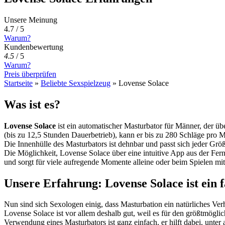
Unsere Meinung
4.7 / 5
Warum?
Kundenbewertung
4.5
/
5
Warum?
Preis überprüfen
Startseite
»
Beliebte Sexspielzeug
»
Lovense Solace
Was ist es?
Lovense Solace
ist ein automatischer Masturbator für Männer, der üb
(bis zu 12,5 Stunden Dauerbetrieb), kann er bis zu 280 Schläge pro 
Die Innenhülle des Masturbators ist dehnbar und passt sich jeder Größe
Die Möglichkeit, Lovense Solace über eine intuitive App aus der Fern
und sorgt für viele aufregende Momente alleine oder beim Spielen mit
Unsere Erfahrung: Lovense Solace ist ein 
Nun sind sich Sexologen einig, dass Masturbation ein natürliches Ver
Lovense Solace ist vor allem deshalb gut, weil es für den größtmögli
Verwendung eines Masturbators ist ganz einfach, er hilft dabei, unt