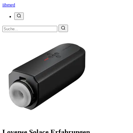
ii
bmed
Lovense Solace Erfahrungen