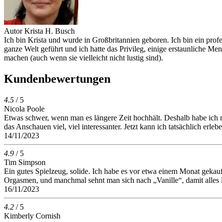
Autor
Krista H. Busch
Ich bin Krista und wurde in Großbritannien geboren. Ich bin ein prof
ganze Welt geführt und ich hatte das Privileg, einige erstaunliche M
machen (auch wenn sie vielleicht nicht lustig sind).
Kundenbewertungen
4.5
/ 5
Nicola Poole
Etwas schwer, wenn man es längere Zeit hochhält. Deshalb habe ich 
das Anschauen viel, viel interessanter. Jetzt kann ich tatsächlich er
14/11/2023
4.9
/ 5
Tim Simpson
Ein gutes Spielzeug, solide. Ich habe es vor etwa einem Monat geka
Orgasmen, und manchmal sehnt man sich nach „Vanille“, damit alles l
16/11/2023
4.2
/ 5
Kimberly Cornish