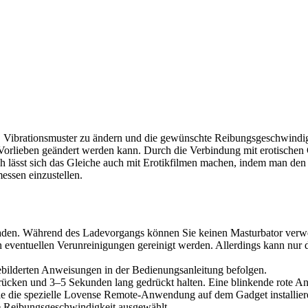
, Vibrationsmuster zu ändern und die gewünschte Reibungsgeschwindigk
Vorlieben geändert werden kann. Durch die Verbindung mit erotischen C
lässt sich das Gleiche auch mit Erotikfilmen machen, indem man den 
essen einzustellen.
uladen. Während des Ladevorgangs können Sie keinen Masturbator ver
eventuellen Verunreinigungen gereinigt werden. Allerdings kann nur di
 bebilderten Anweisungen in der Bedienungsanleitung befolgen.
ken und 3–5 Sekunden lang gedrückt halten. Eine blinkende rote Anzei
e die spezielle Lovense Remote-Anwendung auf dem Gadget installiere
e Reibungsgeschwindigkeit ausgewählt.