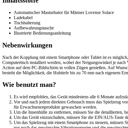
Inhaltsstoffe
Automatischer Masturbator für Männer Lovense Solace
Ladekabel
Tischhalterung
Aufbewahrungstasche
Illustrierte Bedienungsanleitung
Nebenwirkungen
Nach der Kopplung mit einem Smartphone oder Tablet ist es möglich
Computertisch installiert werden, wobei der Neigungswinkel je nach 
Action auf dem PC-Bildschirm in vollen Zügen genießen. Auf Wunsch 
besteht die Möglichkeit, die Hubtiefe bis zu 70 mm nach eigenem Erm
Wie benutzt man?
Es wird empfohlen, das Gerät mindestens alle 6 Monate aufz
Vor und nach jedem direkten Gebrauch muss das Spielzeug von 
für Erwachsenenprodukte gewaschen werden.
Um die Innenhülle zu entfernen, müssen Sie die detaillierten,
Um das Gerät einzuschalten, müssen Sie die EIN/AUS-Taste drüc
Um das Spielzeug mit einem Smartphone zu steuern, müssen Si
nur noch das gewünschte Vibrationsmuster und die gewünscht