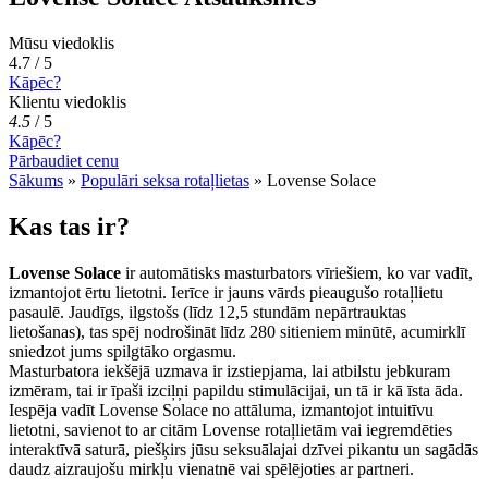
Mūsu viedoklis
4.7 / 5
Kāpēc?
Klientu viedoklis
4.5
/
5
Kāpēc?
Pārbaudiet cenu
Sākums
»
Populāri seksa rotaļlietas
»
Lovense Solace
Kas tas ir?
Lovense Solace
ir automātisks masturbators vīriešiem, ko var vadīt,
izmantojot ērtu lietotni. Ierīce ir jauns vārds pieaugušo rotaļlietu
pasaulē. Jaudīgs, ilgstošs (līdz 12,5 stundām nepārtrauktas
lietošanas), tas spēj nodrošināt līdz 280 sitieniem minūtē, acumirklī
sniedzot jums spilgtāko orgasmu.
Masturbatora iekšējā uzmava ir izstiepjama, lai atbilstu jebkuram
izmēram, tai ir īpaši izciļņi papildu stimulācijai, un tā ir kā īsta āda.
Iespēja vadīt Lovense Solace no attāluma, izmantojot intuitīvu
lietotni, savienot to ar citām Lovense rotaļlietām vai iegremdēties
interaktīvā saturā, piešķirs jūsu seksuālajai dzīvei pikantu un sagādās
daudz aizraujošu mirkļu vienatnē vai spēlējoties ar partneri.