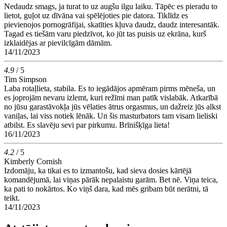
Nedaudz smags, ja turat to uz augšu ilgu laiku. Tāpēc es pieradu to
lietot, guļot uz dīvāna vai spēlējoties pie datora. Tiklīdz es
pievienojos pornogrāfijai, skatīties kļuva daudz, daudz interesantāk.
Tagad es tiešām varu piedzīvot, ko jūt tas puisis uz ekrāna, kurš
izklaidējas ar pievilcīgām dāmām.
14/11/2023
4.9
/ 5
Tim Simpson
Laba rotaļlieta, stabila. Es to iegādājos apmēram pirms mēneša, un
es joprojām nevaru izlemt, kuri režīmi man patīk vislabāk. Atkarībā
no jūsu garastāvokļa jūs vēlaties ātrus orgasmus, un dažreiz jūs alkst
vaniļas, lai viss notiek lēnāk. Un šis masturbators tam visam lieliski
atbilst. Es slavēju sevi par pirkumu. Brīnišķīga lieta!
16/11/2023
4.2
/ 5
Kimberly Cornish
Izdomāju, ka tikai es to izmantošu, kad sieva dosies kārtējā
komandējumā, lai viņas pārāk nepalaistu garām. Bet nē. Viņa teica,
ka pati to nokārtos. Ko viņš dara, kad mēs gribam būt nerātni, tā
teikt.
14/11/2023