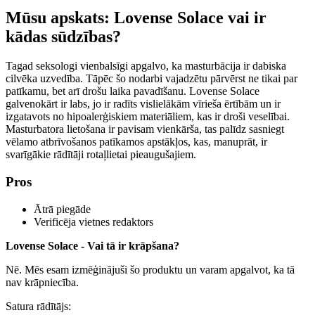
Mūsu apskats: Lovense Solace vai ir
kādas sūdzības?
Tagad seksologi vienbalsīgi apgalvo, ka masturbācija ir dabiska
cilvēka uzvedība. Tāpēc šo nodarbi vajadzētu pārvērst ne tikai par
patīkamu, bet arī drošu laika pavadīšanu. Lovense Solace
galvenokārt ir labs, jo ir radīts vislielākām vīrieša ērtībām un ir
izgatavots no hipoalerģiskiem materiāliem, kas ir droši veselībai.
Masturbatora lietošana ir pavisam vienkārša, tas palīdz sasniegt
vēlamo atbrīvošanos patīkamos apstākļos, kas, manuprāt, ir
svarīgākie rādītāji rotaļlietai pieaugušajiem.
Pros
Ātrā piegāde
Verificēja vietnes redaktors
Lovense Solace - Vai tā ir krāpšana?
Nē. Mēs esam izmēģinājuši šo produktu un varam apgalvot, ka tā
nav krāpniecība.
Satura rādītājs: