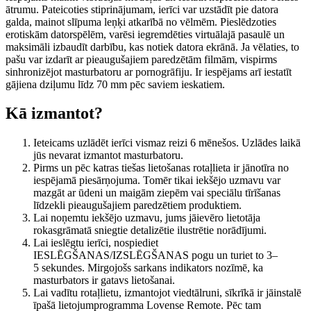
ātrumu. Pateicoties stiprinājumam, ierīci var uzstādīt pie datora
galda, mainot slīpuma leņķi atkarībā no vēlmēm. Pieslēdzoties
erotiskām datorspēlēm, varēsi iegremdēties virtuālajā pasaulē un
maksimāli izbaudīt darbību, kas notiek datora ekrānā. Ja vēlaties, to
pašu var izdarīt ar pieaugušajiem paredzētām filmām, vispirms
sinhronizējot masturbatoru ar pornogrāfiju. Ir iespējams arī iestatīt
gājiena dziļumu līdz 70 mm pēc saviem ieskatiem.
Kā izmantot?
Ieteicams uzlādēt ierīci vismaz reizi 6 mēnešos. Uzlādes laikā
jūs nevarat izmantot masturbatoru.
Pirms un pēc katras tiešas lietošanas rotaļlieta ir jānotīra no
iespējamā piesārņojuma. Tomēr tikai iekšējo uzmavu var
mazgāt ar ūdeni un maigām ziepēm vai speciālu tīrīšanas
līdzekli pieaugušajiem paredzētiem produktiem.
Lai noņemtu iekšējo uzmavu, jums jāievēro lietotāja
rokasgrāmatā sniegtie detalizētie ilustrētie norādījumi.
Lai ieslēgtu ierīci, nospiediet
IESLĒGŠANAS/IZSLĒGŠANAS pogu un turiet to 3–
5 sekundes. Mirgojošs sarkans indikators nozīmē, ka
masturbators ir gatavs lietošanai.
Lai vadītu rotaļlietu, izmantojot viedtālruni, sīkrīkā ir jāinstalē
īpašā lietojumprogramma Lovense Remote. Pēc tam