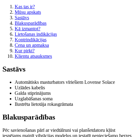
Kas tas ir?
Mūsu apskats
Sastāvs
Blakusparādības
Kā izmantot?
Lietošanas indikācijas
Kontrindikācijas
Cena un apmaksa
Kur pirkt?
Klientu atsauksmes
Sastāvs
Automātisks masturbators vīriešiem Lovense Solace
Uzlādes kabelis
Galda stiprinājums
Uzglabāšanas soma
Ilustrēta lietotāja rokasgrāmata
Blakusparādības
Pēc savienošanas pārī ar viedtālruni vai planšetdatoru kļūst
iespējams mainīt vibrācijas modeļus un iestatīt nepieciešamo berzes