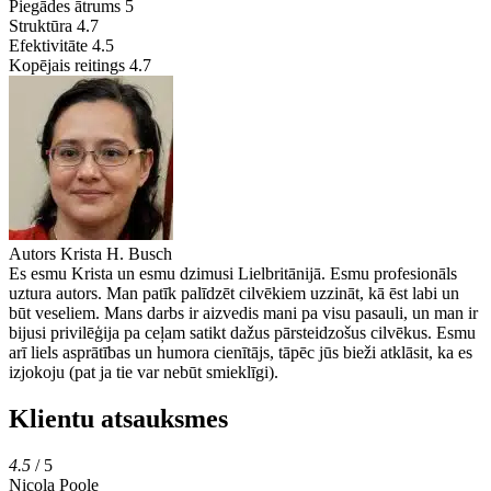
Piegādes ātrums
5
Struktūra
4.7
Efektivitāte
4.5
Kopējais reitings
4.7
Autors
Krista H. Busch
Es esmu Krista un esmu dzimusi Lielbritānijā. Esmu profesionāls
uztura autors. Man patīk palīdzēt cilvēkiem uzzināt, kā ēst labi un
būt veseliem. Mans darbs ir aizvedis mani pa visu pasauli, un man ir
bijusi privilēģija pa ceļam satikt dažus pārsteidzošus cilvēkus. Esmu
arī liels asprātības un humora cienītājs, tāpēc jūs bieži atklāsit, ka es
izjokoju (pat ja tie var nebūt smieklīgi).
Klientu atsauksmes
4.5
/ 5
Nicola Poole