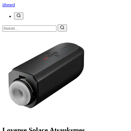
ii
bmed
Lovense Solace Atsauksmes