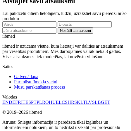
Atstājiet savu atsauksmi
Lai palīdzētu citiem lietotājiem, lūdzu, uzrakstiet savu pieredzi ar šo
produktu
Nosūtīt atsauksmi
ii
bmed
iibmed ir uzticama vietne, kurā lietotāji var dalīties ar atsauksmēm
par veselības produktiem. Mēs darbojamies vairāk nekā 3 gadus.
Visas atsauksmes tiek moderētas, lai novērstu viltošanu.
Saites
Galvenā lapa
Par mūsu tīmekļa vietni
Mūsu pārskatīšanas process
Valodas
EN
DE
FR
IT
ES
PT
PL
RO
HU
EL
CS
HR
SK
LT
LV
SL
BG
ET
© 2019–2026 iibmed
Atruna: Sniegtā informācija ir paredzēta tikai izglītības un
informatīviem nolūkiem, un to nedrīkst uzskatīt par profesionālu