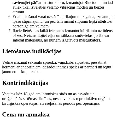
savienojiet pārī ar masturbatoru, izmantojot Bluetooth, un tad
atliek tikai izvēlēties vēlamo vibrācijas modeli un berzes
ātrumu.
Ērtai lietošanai varat uzstādīt aprīkojumu uz galda, izmantojot
īpašu stiprinājumu, un pēc tam mainīt slīpuma leņķi atbilstoši
personīgajām vēlmēm.
Ikreiz lietošanas laikā ieteicams izmantot lubrikantu uz ūdens
bāzes. Neizmantojiet eļļas un silikona smērvielas, jo tās var
sabojāt materiālus, no kuriem izgatavots masturbators.
Lietošanas indikācijas
Vēlme mazināt seksuālo spriedzi, vajadzība atpūsties, piesātināt
ķermeni ar endorfīniem, dažādot intīmās spēles ar partneri un iegūt
jaunu erotisku pieredzi.
Kontrindikācijas
Vecums līdz 18 gadiem, hroniskas sirds un asinsvadu un
uroģenitālās sistēmas slimības, nesen veiktas reproduktīvo orgānu
ķirurģiskas operācijas, atveseļošanās periods pēc operācijas.
Cena un apmaksa