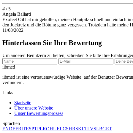
4
/ 5
Angela Ballard
Exofeet Oil hat mir geholfen, meinen Hautpilz schnell und einfach 
den Juckreiz und die Rötung ganz vergessen. Trotzdem hatte meine Ha
11/08/2022
Hinterlassen Sie Ihre Bewertung
Um anderen Benutzern zu helfen, schreiben Sie bitte Ihre Erfahrunge
ii
bmed
iibmed ist eine vertrauenswürdige Website, auf der Benutzer Bewertu
verhindern.
Links
Startseite
Über unsere Website
Unser Bewertungsprozess
Sprachen
EN
DE
FR
IT
ES
PT
PL
RO
HU
EL
CS
HR
SK
LT
LV
SL
BG
ET