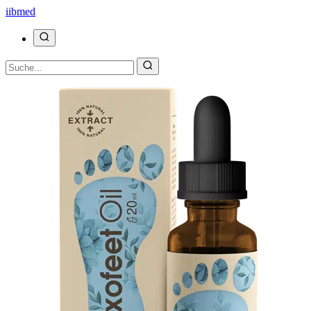
ii
bmed