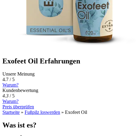
Exofeet Oil Erfahrungen
Unsere Meinung
4.7 / 5
Warum?
Kundenbewertung
4.3
/
5
Warum?
Preis überprüfen
Startseite
»
Fußpilz loswerden
»
Exofeet Oil
Was ist es?