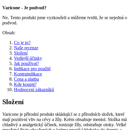
Varicone - Je podvod?
Ne. Tento produkt jsme vyzkoušeli a můžeme tvrdit, že se nejedná o
podvod.
Obsah:
Co je to?
Naše recenze
Složení
Vedlejší účinky
Jak používat?
Indikace pro použití
Kontraindikace
Cena a platba
Kde koupit?
Hodnocení zákazníků
Složení
Varicone je přírodní produkt skládající se z přírodních složek, které
mají pozitivní vliv na cévy a žíly. Krém obsahuje mentol. Složka má
chladivý a analgetický účinek, tonizuje žíly, odstraňuje otoky. Velké
množství živin obsažených v krému proniká hluboko do dermis a