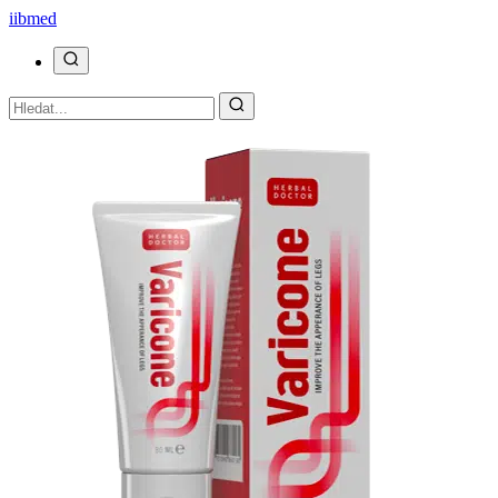
ii
bmed