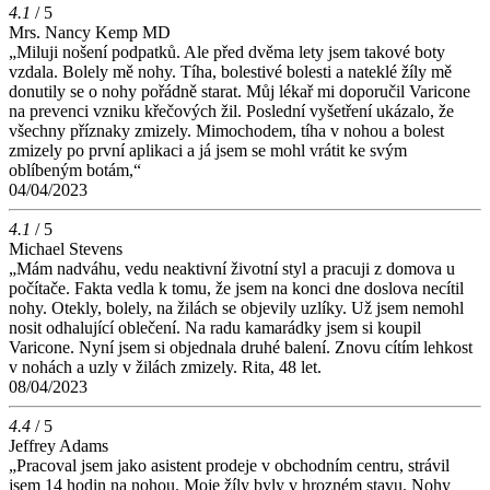
4.1
/ 5
Mrs. Nancy Kemp MD
„Miluji nošení podpatků. Ale před dvěma lety jsem takové boty
vzdala. Bolely mě nohy. Tíha, bolestivé bolesti a nateklé žíly mě
donutily se o nohy pořádně starat. Můj lékař mi doporučil Varicone
na prevenci vzniku křečových žil. Poslední vyšetření ukázalo, že
všechny příznaky zmizely. Mimochodem, tíha v nohou a bolest
zmizely po první aplikaci a já jsem se mohl vrátit ke svým
oblíbeným botám,“
04/04/2023
4.1
/ 5
Michael Stevens
„Mám nadváhu, vedu neaktivní životní styl a pracuji z domova u
počítače. Fakta vedla k tomu, že jsem na konci dne doslova necítil
nohy. Otekly, bolely, na žilách se objevily uzlíky. Už jsem nemohl
nosit odhalující oblečení. Na radu kamarádky jsem si koupil
Varicone. Nyní jsem si objednala druhé balení. Znovu cítím lehkost
v nohách a uzly v žilách zmizely. Rita, 48 let.
08/04/2023
4.4
/ 5
Jeffrey Adams
„Pracoval jsem jako asistent prodeje v obchodním centru, strávil
jsem 14 hodin na nohou. Moje žíly byly v hrozném stavu. Nohy