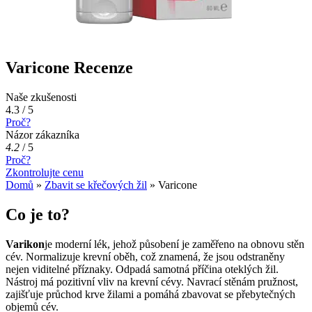
Varicone Recenze
Naše zkušenosti
4.3 / 5
Proč?
Názor zákazníka
4.2
/
5
Proč?
Zkontrolujte cenu
Domů
»
Zbavit se křečových žil
»
Varicone
Co je to?
Varikon
je moderní lék, jehož působení je zaměřeno na obnovu stěn
cév. Normalizuje krevní oběh, což znamená, že jsou odstraněny
nejen viditelné příznaky. Odpadá samotná příčina oteklých žil.
Nástroj má pozitivní vliv na krevní cévy. Navrací stěnám pružnost,
zajišťuje průchod krve žilami a pomáhá zbavovat se přebytečných
objemů cév.