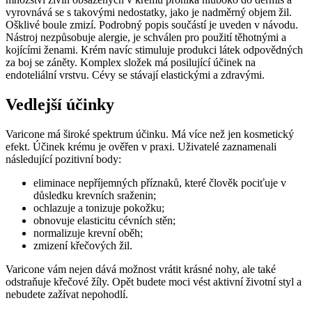
vyrovnává se s takovými nedostatky, jako je nadměrný objem žil.
Ošklivé boule zmizí. Podrobný popis součástí je uveden v návodu.
Nástroj nezpůsobuje alergie, je schválen pro použití těhotnými a
kojícími ženami. Krém navíc stimuluje produkci látek odpovědných
za boj se záněty. Komplex složek má posilující účinek na
endoteliální vrstvu. Cévy se stávají elastickými a zdravými.
Vedlejší účinky
Varicone má široké spektrum účinku. Má více než jen kosmetický
efekt. Účinek krému je ověřen v praxi. Uživatelé zaznamenali
následující pozitivní body:
eliminace nepříjemných příznaků, které člověk pociťuje v
důsledku krevních sraženin;
ochlazuje a tonizuje pokožku;
obnovuje elasticitu cévních stěn;
normalizuje krevní oběh;
zmizení křečových žil.
Varicone vám nejen dává možnost vrátit krásné nohy, ale také
odstraňuje křečové žíly. Opět budete moci vést aktivní životní styl a
nebudete zažívat nepohodlí.