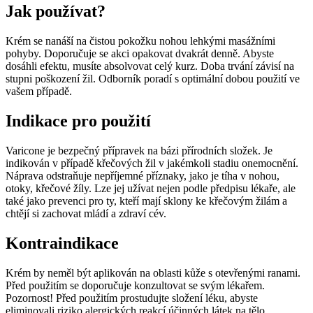
Jak používat?
Krém se nanáší na čistou pokožku nohou lehkými masážními
pohyby. Doporučuje se akci opakovat dvakrát denně. Abyste
dosáhli efektu, musíte absolvovat celý kurz. Doba trvání závisí na
stupni poškození žil. Odborník poradí s optimální dobou použití ve
vašem případě.
Indikace pro použití
Varicone je bezpečný přípravek na bázi přírodních složek. Je
indikován v případě křečových žil v jakémkoli stadiu onemocnění.
Náprava odstraňuje nepříjemné příznaky, jako je tíha v nohou,
otoky, křečové žíly. Lze jej užívat nejen podle předpisu lékaře, ale
také jako prevenci pro ty, kteří mají sklony ke křečovým žilám a
chtějí si zachovat mládí a zdraví cév.
Kontraindikace
Krém by neměl být aplikován na oblasti kůže s otevřenými ranami.
Před použitím se doporučuje konzultovat se svým lékařem.
Pozornost! Před použitím prostudujte složení léku, abyste
eliminovali riziko alergických reakcí účinných látek na tělo.