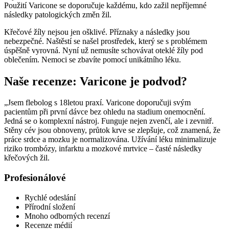
Použití Varicone se doporučuje každému, kdo zažil nepříjemné
následky patologických změn žil.
Křečové žíly nejsou jen ošklivé. Příznaky a následky jsou
nebezpečné. Naštěstí se našel prostředek, který se s problémem
úspěšně vyrovná. Nyní už nemusíte schovávat oteklé žíly pod
oblečením. Nemoci se zbavíte pomocí unikátního léku.
Naše recenze: Varicone je podvod?
„Jsem flebolog s 18letou praxí. Varicone doporučuji svým
pacientům při první dávce bez ohledu na stadium onemocnění.
Jedná se o komplexní nástroj. Funguje nejen zvenčí, ale i zevnitř.
Stěny cév jsou obnoveny, průtok krve se zlepšuje, což znamená, že
práce srdce a mozku je normalizována. Užívání léku minimalizuje
riziko trombózy, infarktu a mozkové mrtvice – časté následky
křečových žil.
Profesionálové
Rychlé odeslání
Přírodní složení
Mnoho odborných recenzí
Recenze médií