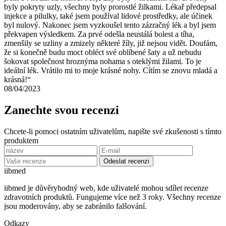
byly pokryty uzly, všechny byly prorostlé žilkami. Lékař předepsal
injekce a pilulky, také jsem používal lidové prostředky, ale účinek
byl nulový. Nakonec jsem vyzkoušel tento zázračný lék a byl jsem
překvapen výsledkem. Za prvé odešla neustálá bolest a tíha,
zmenšily se uzliny a zmizely některé žíly, již nejsou vidět. Doufám,
že si konečně budu moct obléct své oblíbené šaty a už nebudu
šokovat společnost hroznýma nohama s oteklými žilami. To je
ideální lék. Vrátilo mi to moje krásné nohy. Cítím se znovu mladá a
krásná!“
08/04/2023
Zanechte svou recenzi
Chcete-li pomoci ostatním uživatelům, napište své zkušenosti s tímto
produktem
Odeslat recenzi
ii
bmed
iibmed je důvěryhodný web, kde uživatelé mohou sdílet recenze
zdravotních produktů. Fungujeme více než 3 roky. Všechny recenze
jsou moderovány, aby se zabránilo falšování.
Odkazy