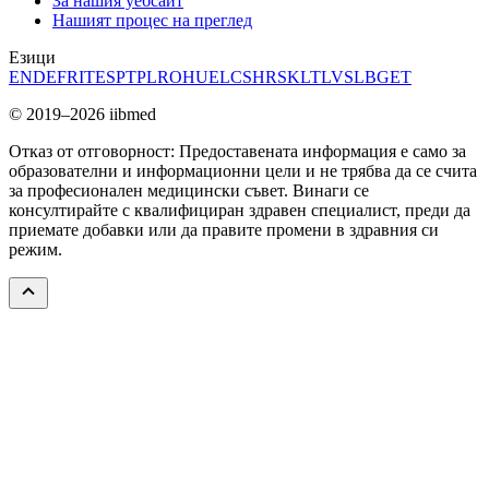
За нашия уебсайт
Нашият процес на преглед
Езици
EN
DE
FR
IT
ES
PT
PL
RO
HU
EL
CS
HR
SK
LT
LV
SL
BG
ET
© 2019–2026 iibmed
Отказ от отговорност: Предоставената информация е само за
образователни и информационни цели и не трябва да се счита
за професионален медицински съвет. Винаги се
консултирайте с квалифициран здравен специалист, преди да
приемате добавки или да правите промени в здравния си
режим.