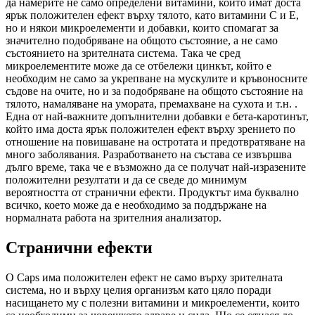
да намерите не само определени витамини, които имат доста
ярък положителен ефект върху тялото, като витамини С и Е,
но и някои микроелементи и добавки, които спомагат за
значително подобряване на общото състояние, а не само
състоянието на зрителната система. Така че сред
микроелементите може да се отбележи цинкът, който е
необходим не само за укрепване на мускулите и кръвоносните
съдове на очите, но и за подобряване на общото състояние на
тялото, намаляване на умората, премахване на сухота и т.н. .
Една от най-важните допълнителни добавки е бета-каротинът,
който има доста ярък положителен ефект върху зрението по
отношение на повишаване на остротата и предотвратяване на
много заболявания. Разработването на състава се извършва
дълго време, така че е възможно да се получат най-изразените
положителни резултати и да се сведе до минимум
вероятността от странични ефекти. Продуктът има буквално
всичко, което може да е необходимо за поддържане на
нормалната работа на зрителния анализатор.
Странични ефекти
O Caps има положителен ефект не само върху зрителната
система, но и върху целия организъм като цяло поради
насищането му с полезни витамини и микроелементи, които