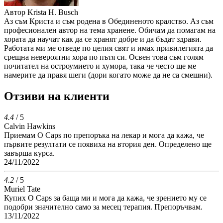
Автор
Krista H. Busch
Аз съм Криста и съм родена в Обединеното кралство. Аз съм
професионален автор на тема хранене. Обичам да помагам на
хората да научат как да се хранят добре и да бъдат здрави.
Работата ми ме отведе по целия свят и имах привилегията да
срещна невероятни хора по пътя си. Освен това съм голям
почитател на остроумието и хумора, така че често ще ме
намерите да правя шеги (дори когато може да не са смешни).
Отзиви на клиенти
4.4
/ 5
Calvin Hawkins
Приемам O Caps по препоръка на лекар и мога да кажа, че
първите резултати се появиха на втория ден. Определено ще
завърша курса.
24/11/2022
4.2
/ 5
Muriel Tate
Купих O Caps за баща ми и мога да кажа, че зрението му се
подобри значително само за месец терапия. Препоръчвам.
13/11/2022