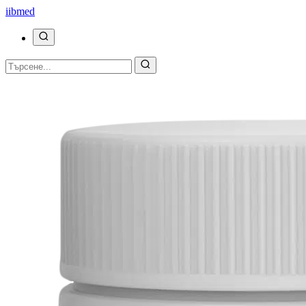
ii
bmed