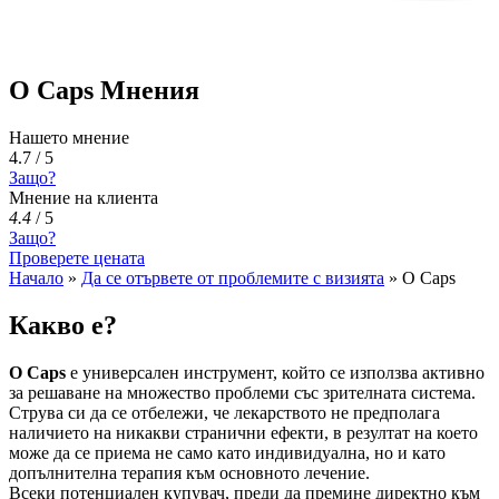
O Caps Мнения
Нашето мнение
4.7 / 5
Защо?
Мнение на клиента
4.4
/
5
Защо?
Проверете цената
Начало
»
Да се ​​отървете от проблемите с визията
»
O Caps
Какво е?
O Caps
е универсален инструмент, който се използва активно
за решаване на множество проблеми със зрителната система.
Струва си да се отбележи, че лекарството не предполага
наличието на никакви странични ефекти, в резултат на което
може да се приема не само като индивидуална, но и като
допълнителна терапия към основното лечение.
Всеки потенциален купувач, преди да премине директно към