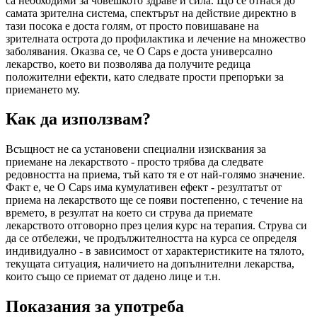
са необходими за човешкото здраве и сила. Що се отнася до
самата зрителна система, спектърът на действие директно в
тази посока е доста голям, от просто повишаване на
зрителната острота до профилактика и лечение на множество
заболявания. Оказва се, че O Caps е доста универсално
лекарство, което ви позволява да получите редица
положителни ефекти, като следвате прости препоръки за
приемането му.
Как да използвам?
Всъщност не са установени специални изисквания за
приемане на лекарството - просто трябва да следвате
редовността на приема, тъй като тя е от най-голямо значение.
Факт е, че O Caps има кумулативен ефект - резултатът от
приема на лекарството ще се появи постепенно, с течение на
времето, в резултат на което си струва да приемате
лекарството отговорно през целия курс на терапия. Струва си
да се отбележи, че продължителността на курса се определя
индивидуално - в зависимост от характеристиките на тялото,
текущата ситуация, наличието на допълнителни лекарства,
които също се приемат от дадено лице и т.н.
Показания за употреба