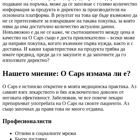
подаване на поръчка, може да се запознае с голямо количество
информация за продукта и директно за производителя на
основната платформа. В резултат на това ще бъде възможно да
не се притеснявате за извършване на такава покупка, за която
няма да има достатъчно количество актуални данни.
Невъзможно е да не се каже, че съотношението между цена и
качество на O Caps също е доста привлекателно – всеки може
да направи покупка, когато възникне първа нужда, както и с
доставка. И какви характеристики на продукта трябва да
имате предвид, преди да го закупите и да започнете да го
използвате директно?
Нашето мнение: O Caps измама ли е?
O Caps е истинско откритие в моята медицинска практика. Аз
самият взех лекарството и бях изключително доволен от
неговата ефективност. Забелязвам, че все повече лекари
препоръчват употребата на O Caps на своите пациенти. Аз
също започнах да правя това не много отдавна.
Професионалисти
Отзиви в социалните мрежи
Бърза доставка