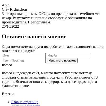
4.6
/ 5
Clay Richardson
За втори път приемам O Caps по препоръка на семейния ми
лекар. Резултатът е напълно съобразен с обещанията на
производителя. Препоръчвам.
20/10/2022
Оставете вашето мнение
За да помогнете на други потребители, моля, напишете вашия
опит с този продукт
Изпратете преглед
ii
bmed
iibmed е надежден сайт, в който потребителите могат да
споделят отзиви за здравни продукти. Работим повече от 3
години. Всички отзиви се модерират, за да се предотврати
фалшифициране.
Връзки
Главна страница