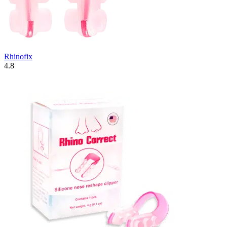
Rhinofix
4.8