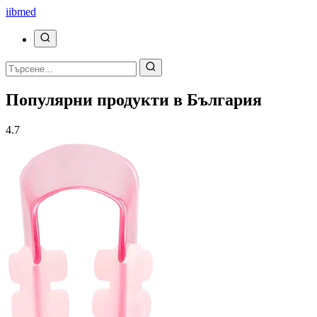
ii
bmed
Популярни продукти в България
4.7