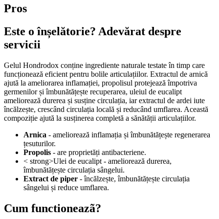
Pros
Este o înșelătorie? Adevărat despre
servicii
Gelul Hondrodox conține ingrediente naturale testate în timp care
funcționează eficient pentru bolile articulațiilor. Extractul de arnică
ajută la ameliorarea inflamației, propolisul protejează împotriva
germenilor și îmbunătățește recuperarea, uleiul de eucalipt
ameliorează durerea și susține circulația, iar extractul de ardei iute
încălzește, crescând circulația locală și reducând umflarea. Această
compoziție ajută la susținerea completă a sănătății articulațiilor.
Arnica
- ameliorează inflamația și îmbunătățește regenerarea
țesuturilor.
Propolis
- are proprietăți antibacteriene.
< strong>Ulei de eucalipt - ameliorează durerea,
îmbunătățește circulația sângelui.
Extract de piper
- încălzește, îmbunătățește circulația
sângelui și reduce umflarea.
Cum functioneazã?