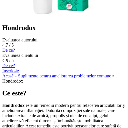
Hondrodox
Evaluarea autorului
4.7 / 5
De ce?
Evaluarea clientului
4.8
/
5
De ce?
Inscrie-te
Acasã
»
Suplimente pentru ameliorarea problemelor comune
»
Hondrodox
Ce este?
Hondrodox
este un remediu modern pentru refacerea articulațiilor și
ameliorarea inflamației. Datorită compoziției sale naturale, care
include extracte de arnică, propolis și ulei de eucalipt, gelul
ameliorează eficient durerea și îmbunătățește mobilitatea
articulațiilor. Acest remediu este potrivit persoanelor care suferă de