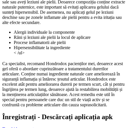
sale sau aveți leziuni ale pielii. Deoarece compoziția conține extracte
naturale puternice, este important să evitați aplicarea gelului dacă
sunteți hipersensibil. De asemenea, nu aplicați gelul pe leziuni
deschise sau pe zonele inflamate ale pielii pentru a evita iritația sau
alte efecte secundare.
Alergii individuale la componente
Răni și leziuni ale pielii la locul de aplicare
Procese inflamatorii ale pielii
Hipersensibilitate la ingrediente
< /ul>
Ca specialist, recomand Hondrodox pacienților mei, deoarece acest
gel oferă o abordare cuprinzătoare a tratamentului durerilor
articulare. Conține numai ingrediente naturale care ameliorează în
siguranță inflamația și întăresc țesutul articular. Hondrodox este
excelent atât pentru ameliorarea durerii pe termen scurt, cât și pentru
îngrijirea pe termen lung, deoarece ajută la restabilirea mobilității și
la menținerea articulațiilor sănătoase. Acest remediu este util în
special pentru persoanele care duc un stil de viață activ și se
confruntă cu probleme articulare din cauza suprasolicitarii.
Înregistrați - Descărcați aplicația apk