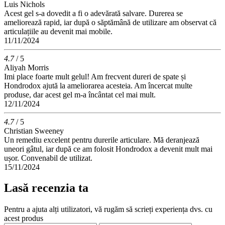
Luis Nichols
Acest gel s-a dovedit a fi o adevărată salvare. Durerea se
ameliorează rapid, iar după o săptămână de utilizare am observat că
articulațiile au devenit mai mobile.
11/11/2024
4.7
/ 5
Aliyah Morris
Imi place foarte mult gelul! Am frecvent dureri de spate și
Hondrodox ajută la ameliorarea acesteia. Am încercat multe
produse, dar acest gel m-a încântat cel mai mult.
12/11/2024
4.7
/ 5
Christian Sweeney
Un remediu excelent pentru durerile articulare. Mă deranjează
uneori gâtul, iar după ce am folosit Hondrodox a devenit mult mai
ușor. Convenabil de utilizat.
15/11/2024
Lasă recenzia ta
Pentru a ajuta alți utilizatori, vă rugăm să scrieți experiența dvs. cu
acest produs