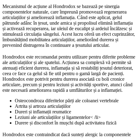
Mecanismul de acțiune al Hondrodox se bazează pe sinergia
componentelor naturale, care împreună promovează regenerarea
articulațiilor și ameliorează inflamația. Când este aplicat, gelul
pătrunde adânc în țesut, unde arnica și propolisul elimină inflamația
și activează recuperarea, iar uleiul de eucalipt și ardeiul încălzesc și
stimulează circulația sângelui. Acest lucru oferă un efect cuprinzător,
îmbunătățind mobilitatea articulațiilor, ameliorând durerea și
prevenind distrugerea în continuare a țesutului articular.
Hondrodox este recomandat pentru utilizare pentru diferite probleme
ale articulațiilor și ale spatelui. Acțiunea sa complexă vă permite să
atenuați eficient durerea, inflamația și să restabiliți țesutul deteriorat,
ceea ce face ca gelul să fie util pentru o gamă largă de pacienți.
Hondrodox este potrivit pentru durerea asociată cu boli cronice
articulare, precum și pentru leziuni și activități sportive, atunci când
este necesară ameliorarea rapidă a umflăturilor și a inflamației.
Osteocondroza diferitelor părți ale coloanei vertebrale
Artrita și artroza articulațiilor
Dureri și inflamații reumatice
Leziuni ale articulațiilor și ligamentelor< /li>
Durere și disconfort în mușchi după activitatea fizică
Hondrodox este contraindicat dacă sunteți alergic la componentele