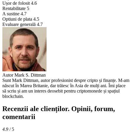
Ușor de folosit
4.6
Rentabilitate
5
A sustine
4.7
Optiuni de plata
4.5
Evaluare generală
4.7
Autor
Mark S. Dittman
Sunt Mark Dittman, autor profesionist despre cripto și finanțe. M-am
născut în Marea Britanie, dar trăiesc în Asia de mulți ani. Îmi place
să scriu și am un interes deosebit pentru criptomonede și spațiul
blockchain.
Recenzii ale clienților. Opinii, forum,
comentarii
4.9
/ 5