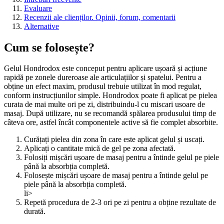
Evaluare
Recenzii ale clienților. Opinii, forum, comentarii
Alternative
Cum se folosește?
Gelul Hondrodox este conceput pentru aplicare ușoară și acțiune
rapidă pe zonele dureroase ale articulațiilor și spatelui. Pentru a
obține un efect maxim, produsul trebuie utilizat în mod regulat,
conform instrucțiunilor simple. Hondrodox poate fi aplicat pe pielea
curata de mai multe ori pe zi, distribuindu-l cu miscari usoare de
masaj. După utilizare, nu se recomandă spălarea produsului timp de
câteva ore, astfel încât componentele active să fie complet absorbite.
Curățați pielea din zona în care este aplicat gelul și uscați.
Aplicați o cantitate mică de gel pe zona afectată.
Folosiți mișcări ușoare de masaj pentru a întinde gelul pe piele
până la absorbția completă.
Folosește mișcări ușoare de masaj pentru a întinde gelul pe
piele până la absorbția completă.
li>
Repetă procedura de 2-3 ori pe zi pentru a obține rezultate de
durată.