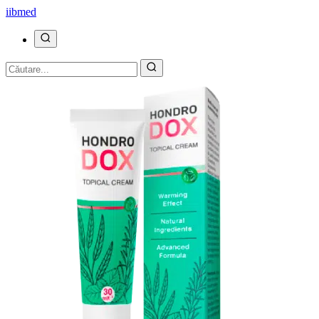
ii
bmed