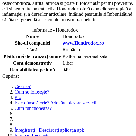
osteocondroză, artrită, artroză și poate fi folosit atât pentru prevenire,
cât și pentru tratament activ. Hondrodox oferă o ameliorare rapidă a
inflamației și a durerilor articulare, întărind țesuturile și îmbunătățind
sănătatea generală a sistemului musculo-scheletic.
informație - Hondrodox
Nume
Hondrodox
Site-ul companiei
www.Hondrodox.ro
Țară
România
Platformă de tranzacționare
Platformă personalizată
Cont demonstrativ
Liber
Rentabilitatea pe lună
94%
Cuprins:
Ce este?
Cum se folosește?
Pro
Este o înșelătorie? Adevărat despre servicii
Cum functioneazã?
Înregistrați - Descărcați aplicația apk
Întrebări frecvente