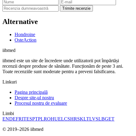
Trimite recenzie
Alternative
Hondroine
OsteAction
ii
bmed
iibmed este un site de încredere unde utilizatorii pot împărtăși
recenzii despre produse de sănătate. Funcționăm de peste 3 ani.
Toate recenziile sunt moderate pentru a preveni falsificarea.
Linkuri
Pagina principalã
Despre site-ul nostru
Procesul nostru de evaluare
Limbi
EN
DE
FR
IT
ES
PT
PL
RO
HU
EL
CS
HR
SK
LT
LV
SL
BG
ET
© 2019–2026 iibmed