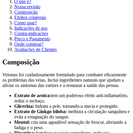
O que é?
Nossa revisão
Composição
Efeitos colaterais
Como usar?
Indicações de uso
Contra-indicações
Preço e Pagamento
Onde comprar?
Avaliações de Clientes
Composição
Vetonus foi cuidadosamente formulado para combater eficazmente
os problemas das veias. Inclui ingredientes naturais que ajudam a
aliviar os sintomas das varizes e a restaurar a saúde das pernas.
Extrato de arnica:
tem um poderoso efeito anti-inflamatório,
reduz o inchaço.
Glicerina:
hidrata a pele, tornando-a macia e protegido.
Extrato de Ginkgo biloba:
melhora a circulação sanguínea e
evita a estagnação do sangue.
Mentol:
cria uma agradável sensação de frescor, aliviando a
fadiga e o peso.
Diosmina:
fortalece os vasos sanguíneos, evita sua