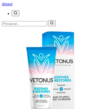
ii
bmed