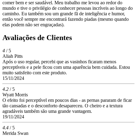
comer bem e ser saudável. Meu trabalho me levou ao redor do
mundo e tive o privilégio de conhecer pessoas incríveis ao longo do
caminho. Eu também sou um grande fã de inteligência e humor,
então você sempre me encontrará fazendo piadas (mesmo quando
elas podem não ser engraçadas).
Avaliações de Clientes
4
/ 5
Aliah Pitts
Após o uso regular, percebi que as vasinhos ficaram menos
perceptíveis e a pele ficou com uma aparência bem cuidada. Estou
muito satisfeito com este produto.
15/11/2024
4.2
/ 5
Wyatt Morris
O efeito foi perceptível em poucos dias - as pernas pararam de ficar
tão cansadas e o desconforto desapareceu. O cheiro e a textura
agradáveis também são uma grande vantagem.
19/11/2024
4.4
/ 5
Merida Swan