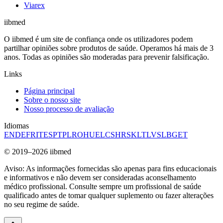
Viarex
ii
bmed
O iibmed é um site de confiança onde os utilizadores podem
partilhar opiniões sobre produtos de saúde. Operamos há mais de 3
anos. Todas as opiniões são moderadas para prevenir falsificação.
Links
Página principal
Sobre o nosso site
Nosso processo de avaliação
Idiomas
EN
DE
FR
IT
ES
PT
PL
RO
HU
EL
CS
HR
SK
LT
LV
SL
BG
ET
© 2019–2026 iibmed
Aviso: As informações fornecidas são apenas para fins educacionais
e informativos e não devem ser consideradas aconselhamento
médico profissional. Consulte sempre um profissional de saúde
qualificado antes de tomar qualquer suplemento ou fazer alterações
no seu regime de saúde.