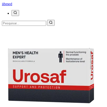
ii
bmed