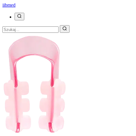
ii
bmed