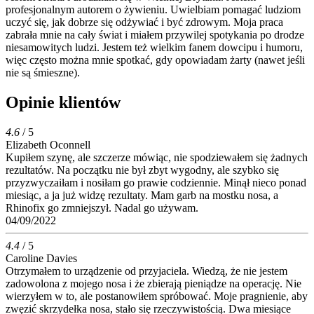
profesjonalnym autorem o żywieniu. Uwielbiam pomagać ludziom
uczyć się, jak dobrze się odżywiać i być zdrowym. Moja praca
zabrała mnie na cały świat i miałem przywilej spotykania po drodze
niesamowitych ludzi. Jestem też wielkim fanem dowcipu i humoru,
więc często można mnie spotkać, gdy opowiadam żarty (nawet jeśli
nie są śmieszne).
Opinie klientów
4.6
/ 5
Elizabeth Oconnell
Kupiłem szynę, ale szczerze mówiąc, nie spodziewałem się żadnych
rezultatów. Na początku nie był zbyt wygodny, ale szybko się
przyzwyczaiłam i nosiłam go prawie codziennie. Minął nieco ponad
miesiąc, a ja już widzę rezultaty. Mam garb na mostku nosa, a
Rhinofix go zmniejszył. Nadal go używam.
04/09/2022
4.4
/ 5
Caroline Davies
Otrzymałem to urządzenie od przyjaciela. Wiedzą, że nie jestem
zadowolona z mojego nosa i że zbierają pieniądze na operację. Nie
wierzyłem w to, ale postanowiłem spróbować. Moje pragnienie, aby
zwęzić skrzydełka nosa, stało się rzeczywistością. Dwa miesiące