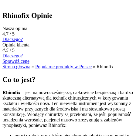
Rhinofix Opinie
Nasza opinia
4.7 / 5
Dlaczego?
Opinia klienta
4.5
/
5
Dlaczego?
Sprawdź cenę
Strona główna
»
Popularne produkty w Polsce
»
Rhinofix
Co to jest?
Rhinofix
– jest najnowocześniejszą, całkowicie bezpieczną i bardzo
skuteczną alternatywą dla technik chirurgicznych w korygowaniu
kształtu i wielkości nosa. Ten niewielki instrument jest wykonany z
materiałów przyjaznych dla środowiska i ma stosunkowo prostą
konstrukcję. Wiodący chirurdzy są przekonani, że jeśli popularność
urządzenia wzrośnie, pacjenci masowo zrezygnują z zabiegów
rynoplastyki, ponieważ Rhinofix:
unosi czubek nosa, który nieuchronnie obniża się w wyniku