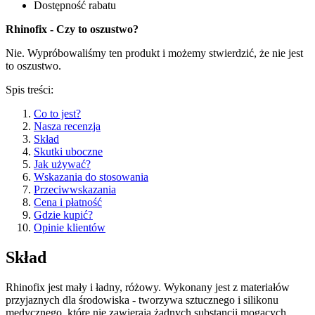
Dostępność rabatu
Rhinofix - Czy to oszustwo?
Nie. Wypróbowaliśmy ten produkt i możemy stwierdzić, że nie jest
to oszustwo.
Spis treści:
Co to jest?
Nasza recenzja
Skład
Skutki uboczne
Jak używać?
Wskazania do stosowania
Przeciwwskazania
Cena i płatność
Gdzie kupić?
Opinie klientów
Skład
Rhinofix jest mały i ładny, różowy. Wykonany jest z materiałów
przyjaznych dla środowiska - tworzywa sztucznego i silikonu
medycznego, które nie zawierają żadnych substancji mogących