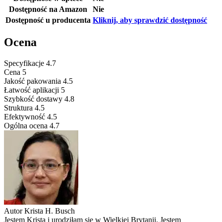
Dostępność na Amazon
Nie
Dostępność u producenta
Kliknij, aby sprawdzić dostępność
Ocena
Specyfikacje
4.7
Cena
5
Jakość pakowania
4.5
Łatwość aplikacji
5
Szybkość dostawy
4.8
Struktura
4.5
Efektywność
4.5
Ogólna ocena
4.7
Autor
Krista H. Busch
Jestem Krista i urodziłam się w Wielkiej Brytanii. Jestem