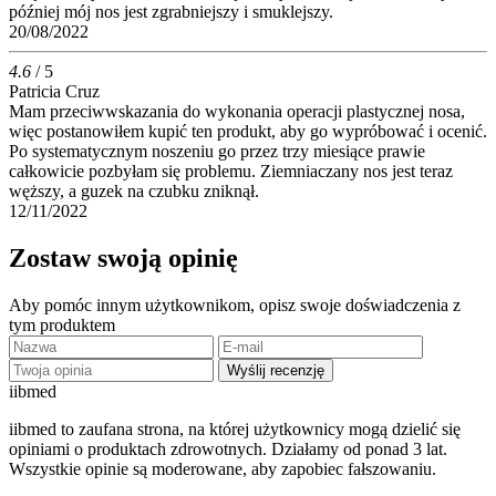
później mój nos jest zgrabniejszy i smuklejszy.
20/08/2022
4.6
/ 5
Patricia Cruz
Mam przeciwwskazania do wykonania operacji plastycznej nosa,
więc postanowiłem kupić ten produkt, aby go wypróbować i ocenić.
Po systematycznym noszeniu go przez trzy miesiące prawie
całkowicie pozbyłam się problemu. Ziemniaczany nos jest teraz
węższy, a guzek na czubku zniknął.
12/11/2022
Zostaw swoją opinię
Aby pomóc innym użytkownikom, opisz swoje doświadczenia z
tym produktem
Wyślij recenzję
ii
bmed
iibmed to zaufana strona, na której użytkownicy mogą dzielić się
opiniami o produktach zdrowotnych. Działamy od ponad 3 lat.
Wszystkie opinie są moderowane, aby zapobiec fałszowaniu.