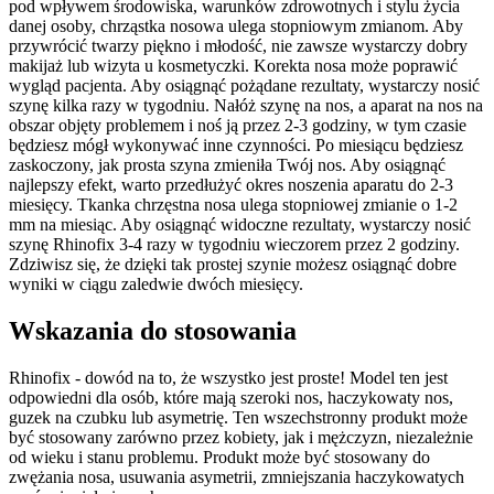
pod wpływem środowiska, warunków zdrowotnych i stylu życia
danej osoby, chrząstka nosowa ulega stopniowym zmianom. Aby
przywrócić twarzy piękno i młodość, nie zawsze wystarczy dobry
makijaż lub wizyta u kosmetyczki. Korekta nosa może poprawić
wygląd pacjenta. Aby osiągnąć pożądane rezultaty, wystarczy nosić
szynę kilka razy w tygodniu. Nałóż szynę na nos, a aparat na nos na
obszar objęty problemem i noś ją przez 2-3 godziny, w tym czasie
będziesz mógł wykonywać inne czynności. Po miesiącu będziesz
zaskoczony, jak prosta szyna zmieniła Twój nos. Aby osiągnąć
najlepszy efekt, warto przedłużyć okres noszenia aparatu do 2-3
miesięcy. Tkanka chrzęstna nosa ulega stopniowej zmianie o 1-2
mm na miesiąc. Aby osiągnąć widoczne rezultaty, wystarczy nosić
szynę Rhinofix 3-4 razy w tygodniu wieczorem przez 2 godziny.
Zdziwisz się, że dzięki tak prostej szynie możesz osiągnąć dobre
wyniki w ciągu zaledwie dwóch miesięcy.
Wskazania do stosowania
Rhinofix - dowód na to, że wszystko jest proste! Model ten jest
odpowiedni dla osób, które mają szeroki nos, haczykowaty nos,
guzek na czubku lub asymetrię. Ten wszechstronny produkt może
być stosowany zarówno przez kobiety, jak i mężczyzn, niezależnie
od wieku i stanu problemu. Produkt może być stosowany do
zwężania nosa, usuwania asymetrii, zmniejszania haczykowatych