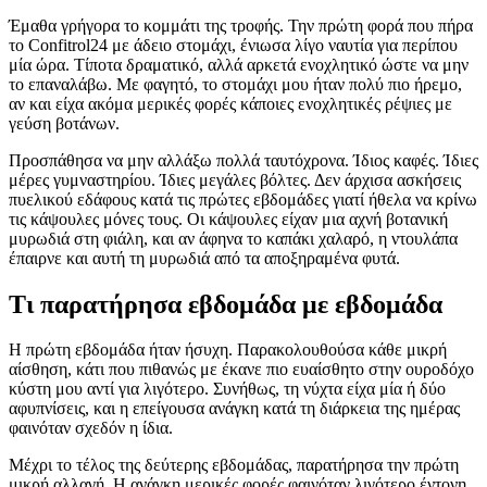
Έμαθα γρήγορα το κομμάτι της τροφής. Την πρώτη φορά που πήρα
το Confitrol24 με άδειο στομάχι, ένιωσα λίγο ναυτία για περίπου
μία ώρα. Τίποτα δραματικό, αλλά αρκετά ενοχλητικό ώστε να μην
το επαναλάβω. Με φαγητό, το στομάχι μου ήταν πολύ πιο ήρεμο,
αν και είχα ακόμα μερικές φορές κάποιες ενοχλητικές ρέψιες με
γεύση βοτάνων.
Προσπάθησα να μην αλλάξω πολλά ταυτόχρονα. Ίδιος καφές. Ίδιες
μέρες γυμναστηρίου. Ίδιες μεγάλες βόλτες. Δεν άρχισα ασκήσεις
πυελικού εδάφους κατά τις πρώτες εβδομάδες γιατί ήθελα να κρίνω
τις κάψουλες μόνες τους. Οι κάψουλες είχαν μια αχνή βοτανική
μυρωδιά στη φιάλη, και αν άφηνα το καπάκι χαλαρό, η ντουλάπα
έπαιρνε και αυτή τη μυρωδιά από τα αποξηραμένα φυτά.
Τι παρατήρησα εβδομάδα με εβδομάδα
Η πρώτη εβδομάδα ήταν ήσυχη. Παρακολουθούσα κάθε μικρή
αίσθηση, κάτι που πιθανώς με έκανε πιο ευαίσθητο στην ουροδόχο
κύστη μου αντί για λιγότερο. Συνήθως, τη νύχτα είχα μία ή δύο
αφυπνίσεις, και η επείγουσα ανάγκη κατά τη διάρκεια της ημέρας
φαινόταν σχεδόν η ίδια.
Μέχρι το τέλος της δεύτερης εβδομάδας, παρατήρησα την πρώτη
μικρή αλλαγή. Η ανάγκη μερικές φορές φαινόταν λιγότερο έντονη.