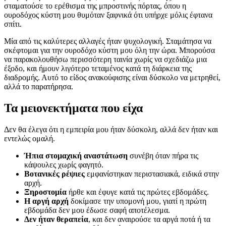
σταματούσε το ερέθισμα της μπροστινής πόρτας, όπου η
ουροδόχος κύστη μου θυμόταν ξαφνικά ότι υπήρχε μόλις έφτανα
σπίτι.
Μία από τις καλύτερες αλλαγές ήταν ψυχολογική. Σταμάτησα να
σκέφτομαι για την ουροδόχο κύστη μου όλη την ώρα. Μπορούσα
να παρακολουθήσω περισσότερη ταινία χωρίς να σχεδιάζω μια
έξοδο, και ήμουν λιγότερο τεταμένος κατά τη διάρκεια της
διαδρομής. Αυτό το είδος ανακούφισης είναι δύσκολο να μετρηθεί,
αλλά το παρατήρησα.
Τα μειονεκτήματα που είχα
Δεν θα έλεγα ότι η εμπειρία μου ήταν δύσκολη, αλλά δεν ήταν και
εντελώς ομαλή.
Ήπια στομαχική αναστάτωση
συνέβη όταν πήρα τις
κάψουλες χωρίς φαγητό.
Βοτανικές ρέψιες
εμφανίστηκαν περιστασιακά, ειδικά στην
αρχή.
Ξηροστομία
ήρθε και έφυγε κατά τις πρώτες εβδομάδες.
Η αργή αρχή
δοκίμασε την υπομονή μου, γιατί η πρώτη
εβδομάδα δεν μου έδωσε σαφή αποτέλεσμα.
Δεν ήταν θεραπεία
, και δεν αναιρούσε τα αργά ποτά ή τα