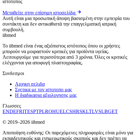
ιστότοπος
Μεταβείτε στην επίσημη ιστοσελίδα
Αυτή είναι μια προσωπική άποψη βασισμένη στην εμπειρία του
συντάκτη και δεν αντικαθιστά την επαγγελματική ιατρική
συμβουλή.
ii
bmed
Το iibmed είναι ένας αξιόπιστος ιστότοπος όπου οι χρήστες
μπορούν να μοιραστούν κριτικές για προϊόντα υγείας.
Λειτουργούμε για περισσότερα από 3 χρόνια. Όλες οι κριτικές
ελέγχονται για αποφυγή πλαστογραφίας.
Συνδεσμοι
Αρχικη σελιδα
Σχετικα με τον ιστοτοπο μας
Η διαδικασια αξιολογησης μας
Γλωσσες
EN
DE
FR
IT
ES
PT
PL
RO
HU
EL
CS
HR
SK
LT
LV
SL
BG
ET
© 2019–2026 iibmed
Αποποίηση ευθύνης: Οι παρεχόμενες πληροφορίες είναι μόνο για
εκπαιδευτικούς και ενημερωτικούς σκοπούς και δεν πρέπει να