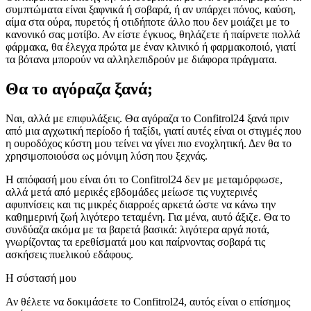
συμπτώματα είναι ξαφνικά ή σοβαρά, ή αν υπάρχει πόνος, καύση,
αίμα στα ούρα, πυρετός ή οτιδήποτε άλλο που δεν μοιάζει με το
κανονικό σας μοτίβο. Αν είστε έγκυος, θηλάζετε ή παίρνετε πολλά
φάρμακα, θα έλεγχα πρώτα με έναν κλινικό ή φαρμακοποιό, γιατί
τα βότανα μπορούν να αλληλεπιδρούν με διάφορα πράγματα.
Θα το αγόραζα ξανά;
Ναι, αλλά με επιφυλάξεις. Θα αγόραζα το Confitrol24 ξανά πριν
από μια αγχωτική περίοδο ή ταξίδι, γιατί αυτές είναι οι στιγμές που
η ουροδόχος κύστη μου τείνει να γίνει πιο ενοχλητική. Δεν θα το
χρησιμοποιούσα ως μόνιμη λύση που ξεχνάς.
Η απόφασή μου είναι ότι το Confitrol24 δεν με μεταμόρφωσε,
αλλά μετά από μερικές εβδομάδες μείωσε τις νυχτερινές
αφυπνίσεις και τις μικρές διαρροές αρκετά ώστε να κάνω την
καθημερινή ζωή λιγότερο τεταμένη. Για μένα, αυτό άξιζε. Θα το
συνδύαζα ακόμα με τα βαρετά βασικά: λιγότερα αργά ποτά,
γνωρίζοντας τα ερεθίσματά μου και παίρνοντας σοβαρά τις
ασκήσεις πυελικού εδάφους.
Η σύστασή μου
Αν θέλετε να δοκιμάσετε το Confitrol24, αυτός είναι ο επίσημος