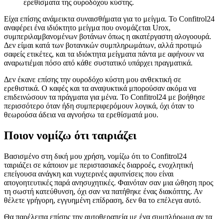
ερεθίσματα της ουροδόχου κύστης.
Είχα επίσης ανάμεικτα συναισθήματα για το μείγμα. Το Confitrol24
αναφέρει ένα ιδιόκτητο μείγμα που ονομάζεται Urox,
συμπεριλαμβανομένων βοτάνων όπως η ακατέργαστη αλογοουρά.
Δεν είμαι κατά των βοτανικών συμπληρωμάτων, αλλά προτιμώ
σαφείς ετικέτες, και τα ιδιόκτητα μείγματα πάντα με αφήνουν να
αναρωτιέμαι πόσο από κάθε συστατικό υπάρχει πραγματικά.
Δεν έκανε επίσης την ουροδόχο κύστη μου ανθεκτική σε
ερεθιστικά. Ο καφές και τα αναψυκτικά μπορούσαν ακόμα να
επιδεινώσουν τα πράγματα για μένα. Το Confitrol24 με βοήθησε
περισσότερο όταν ήδη συμπεριφερόμουν λογικά, όχι όταν το
θεωρούσα άδεια να αγνοήσω τα ερεθίσματά μου.
Ποιον νομίζω ότι ταιριάζει
Βασισμένο στη δική μου χρήση, νομίζω ότι το Confitrol24
ταιριάζει σε κάποιον με περιστασιακές διαρροές, ενοχλητική
επείγουσα ανάγκη και νυχτερινές αφυπνίσεις που είναι
απογοητευτικές παρά ανησυχητικές. Φαινόταν σαν μια ώθηση προς
τη σωστή κατεύθυνση, όχι σαν να πατήθηκε ένας διακόπτης. Αν
θέλετε γρήγορη, εγγυημένη επίδραση, δεν θα το επέλεγα αυτό.
Θα παρέλειπα επίσης την αυτοθεραπεία με ένα συμπλήρωμα αν τα