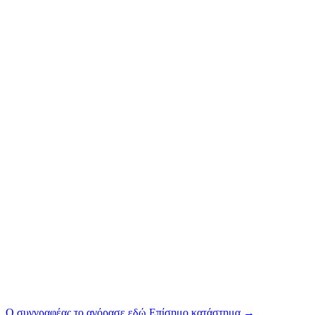
Ο συγγραφέας το αγόρασε εδώ
Επίσημο κατάστημα
→