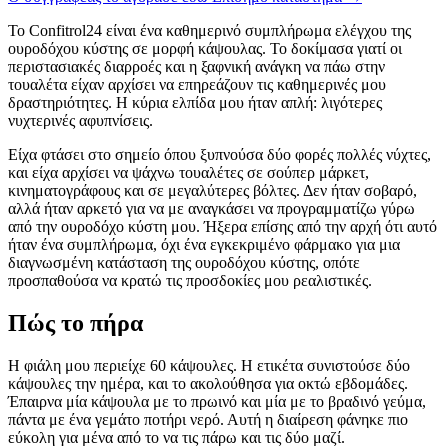
Το Confitrol24 είναι ένα καθημερινό συμπλήρωμα ελέγχου της
ουροδόχου κύστης σε μορφή κάψουλας. Το δοκίμασα γιατί οι
περιστασιακές διαρροές και η ξαφνική ανάγκη να πάω στην
τουαλέτα είχαν αρχίσει να επηρεάζουν τις καθημερινές μου
δραστηριότητες. Η κύρια ελπίδα μου ήταν απλή: λιγότερες
νυχτερινές αφυπνίσεις.
Είχα φτάσει στο σημείο όπου ξυπνούσα δύο φορές πολλές νύχτες,
και είχα αρχίσει να ψάχνω τουαλέτες σε σούπερ μάρκετ,
κινηματογράφους και σε μεγαλύτερες βόλτες. Δεν ήταν σοβαρό,
αλλά ήταν αρκετό για να με αναγκάσει να προγραμματίζω γύρω
από την ουροδόχο κύστη μου. Ήξερα επίσης από την αρχή ότι αυτό
ήταν ένα συμπλήρωμα, όχι ένα εγκεκριμένο φάρμακο για μια
διαγνωσμένη κατάσταση της ουροδόχου κύστης, οπότε
προσπαθούσα να κρατώ τις προσδοκίες μου ρεαλιστικές.
Πώς το πήρα
Η φιάλη μου περιείχε 60 κάψουλες. Η ετικέτα συνιστούσε δύο
κάψουλες την ημέρα, και το ακολούθησα για οκτώ εβδομάδες.
Έπαιρνα μία κάψουλα με το πρωινό και μία με το βραδινό γεύμα,
πάντα με ένα γεμάτο ποτήρι νερό. Αυτή η διαίρεση φάνηκε πιο
εύκολη για μένα από το να τις πάρω και τις δύο μαζί.