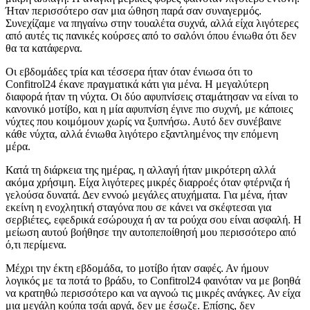
Ήταν περισσότερο σαν μια ώθηση παρά σαν συναγερμός.
Συνεχίζαμε να πηγαίνω στην τουαλέτα συχνά, αλλά είχα λιγότερες
από αυτές τις πανικές κούρσες από το σαλόνι όπου ένιωθα ότι δεν
θα τα κατάφερνα.
Οι εβδομάδες τρία και τέσσερα ήταν όταν ένιωσα ότι το
Confitrol24 έκανε πραγματικά κάτι για μένα. Η μεγαλύτερη
διαφορά ήταν τη νύχτα. Οι δύο αφυπνίσεις σταμάτησαν να είναι το
κανονικό μοτίβο, και η μία αφυπνίση έγινε πιο συχνή, με κάποιες
νύχτες που κοιμόμουν χωρίς να ξυπνήσω. Αυτό δεν συνέβαινε
κάθε νύχτα, αλλά ένιωθα λιγότερο εξαντλημένος την επόμενη
μέρα.
Κατά τη διάρκεια της ημέρας, η αλλαγή ήταν μικρότερη αλλά
ακόμα χρήσιμη. Είχα λιγότερες μικρές διαρροές όταν φτέρνιζα ή
γελούσα δυνατά. Δεν εννοώ μεγάλες ατυχήματα. Για μένα, ήταν
εκείνη η ενοχλητική σταγόνα που σε κάνει να σκέφτεσαι για
σερβιέτες, εφεδρικά εσώρουχα ή αν τα ρούχα σου είναι ασφαλή. Η
μείωση αυτού βοήθησε την αυτοπεποίθησή μου περισσότερο από
ό,τι περίμενα.
Μέχρι την έκτη εβδομάδα, το μοτίβο ήταν σαφές. Αν ήμουν
λογικός με τα ποτά το βράδυ, το Confitrol24 φαινόταν να με βοηθά
να κρατηθώ περισσότερο και να αγνοώ τις μικρές ανάγκες. Αν είχα
μια μεγάλη κούπα τσάι αργά, δεν με έσωζε. Επίσης, δεν