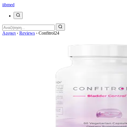
ii
bmed
Αρχικη
›
Reviews
›
Confitrol24