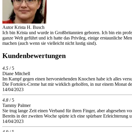
Autor
Krista H. Busch
Ich bin Krista und wurde in Großbritannien geboren. Ich bin ein prof
ganze Welt geführt und ich hatte das Privileg, einige erstaunliche M
machen (auch wenn sie vielleicht nicht lustig sind).
Kundenbewertungen
4.5
/ 5
Diane Mitchell
Im Kampf gegen einen hervorstehenden Knochen habe ich alles versu
Die Fortolex-Creme hat mir wirklich geholfen, in nur einem Monat 
14/04/2023
4.8
/ 5
Tammy Palmer
Sie trug lange Zeit einen Verband für ihren Finger, aber abgesehen 
Bereits in der zweiten Woche spürte ich eine spürbare Erleichterung u
14/04/2023
4.9
/ 5