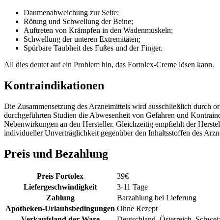
Daumenabweichung zur Seite;
Rötung und Schwellung der Beine;
Auftreten von Krämpfen in den Wadenmuskeln;
Schwellung der unteren Extremitäten;
Spürbare Taubheit des Fußes und der Finger.
All dies deutet auf ein Problem hin, das Fortolex-Creme lösen kann.
Kontraindikationen
Die Zusammensetzung des Arzneimittels wird ausschließlich durch organ
durchgeführten Studien die Abwesenheit von Gefahren und Kontrain
Nebenwirkungen an den Hersteller. Gleichzeitig empfiehlt der Hers
individueller Unverträglichkeit gegenüber den Inhaltsstoffen des Arz
Preis und Bezahlung
Preis Fortolex
39
€
Liefergeschwindigkeit
3-11 Tage
Zahlung
Barzahlung bei Lieferung
Apotheken-Urlaubsbedingungen
Ohne Rezept
Verkaufsland der Ware
Deutschland, Österreich, Schwei