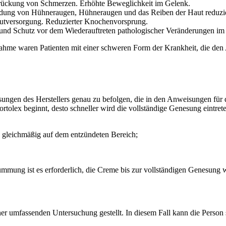
rückung von Schmerzen. Erhöhte Beweglichkeit im Gelenk.
ldung von Hühneraugen, Hühneraugen und das Reiben der Haut reduzie
lutversorgung. Reduzierter Knochenvorsprung.
und Schutz vor dem Wiederauftreten pathologischer Veränderungen im
snahme waren Patienten mit einer schweren Form der Krankheit, die de
isungen des Herstellers genau zu befolgen, die in den Anweisungen fü
 Fortolex beginnt, desto schneller wird die vollständige Genesung ein
e gleichmäßig auf dem entzündeten Bereich;
mmung ist es erforderlich, die Creme bis zur vollständigen Genesung w
r umfassenden Untersuchung gestellt. In diesem Fall kann die Person s