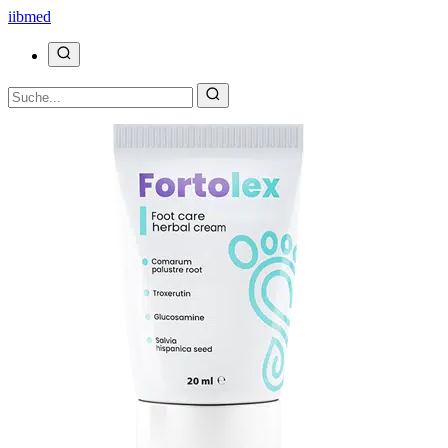
ii
bmed