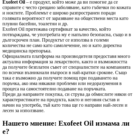
Exofeet Oil
– е продукт, който може да ви помогне да се
справите с често срещано заболяване, като гъбички по кожата
и ноктите. Проблемът е широко разпространен поради
голямата вероятност от заразяване на обществени места като
плувни басейни, тоалетни и др.
Exofeet Oil притежава сертификат за качество, който
потвърждава, че употребата му е напълно безопасна, също и в
дългосрочен план. Продуктът се използва в големи
количества не само като самолечение, но и като директна
медицинска препоръка.
Официалната платформа на производителя предоставя много
актуална информация за лекарството, както и възможността
да получите безплатен съвет от специалистите на компанията
по всички възникнали въпроси в най-кратки срокове. Също
така е възможно да получите помощ при подаването на
поръчка, ако има някакви проблеми или недоразумения в
процеса на самостоятелно подаване на поръчката.
Преди да направите покупка, си струва да обмислите някои от
характеристиките на продукта, както и неговия състав и
начин на употреба, тъй като това ще го направи най-лесен и
лесен за използване.
Нашето мнение: Exofeet Oil измама ли
е?