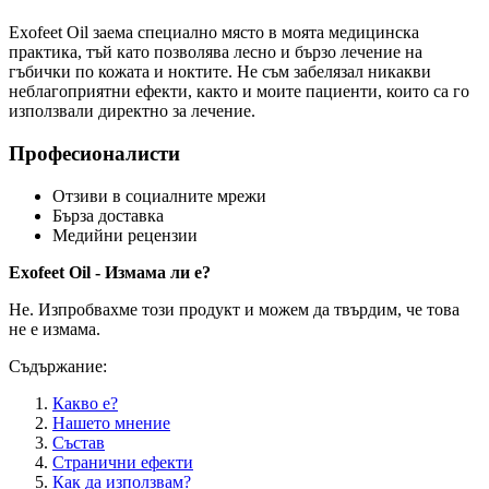
Exofeet Oil заема специално място в моята медицинска
практика, тъй като позволява лесно и бързо лечение на
гъбички по кожата и ноктите. Не съм забелязал никакви
неблагоприятни ефекти, както и моите пациенти, които са го
използвали директно за лечение.
Професионалисти
Отзиви в социалните мрежи
Бърза доставка
Медийни рецензии
Exofeet Oil - Измама ли е?
Не. Изпробвахме този продукт и можем да твърдим, че това
не е измама.
Съдържание:
Какво е?
Нашето мнение
Състав
Странични ефекти
Как да използвам?