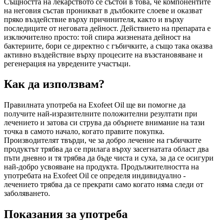
Същността на лекарството се състои в това, че компонентите
на неговия състав проникват в дълбоките слоеве и оказват
пряко въздействие върху причинителя, както и върху
последиците от неговата дейност. Действието на препарата е
изключително просто: той спира жизнената дейност на
бактериите, бори се директно с гъбичките, а също така оказва
активно въздействие върху процесите на възстановяване и
регенерация на увредените участъци.
Как да използвам?
Правилната употреба на Exofeet Oil ще ви помогне да
получите най-изразителните положителни резултати при
лечението и затова си струва да обърнете внимание на тази
точка в самото начало, когато правите покупка.
Производителят твърди, че за добро лечение на гъбичките
продуктът трябва да се прилага върху засегнатата област два
пъти дневно и тя трябва да бъде чиста и суха, за да се осигури
най-добро усвояване на продукта. Продължителността на
употребата на Exofeet Oil се определя индивидуално -
лечението трябва да се прекрати само когато няма следи от
заболяването.
Показания за употреба