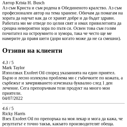
Автор
Krista H. Busch
Аз съм Криста и съм родена в Обединеното кралство. Аз съм
професионален автор на тема хранене. Обичам да помагам на
хората да научат как да се хранят добре и да бъдат здрави.
Работата ми ме отведе по целия свят и имах привилегията да
срещна невероятни хора по пътя си. Освен това съм голям
почитател на остроумието и хумора, така че често ще ме
намерите да правя шеги (дори когато може да не са смешни).
Отзиви на клиенти
4.3
/ 5
Mark Taylor
Използвах Exofeet Oil според указанията на един приятел.
Бързо и лесно излекува проблема ми с гъбичките по кожата, а
сърбежът и зачервяването изчезнаха буквално след 1 ден
лечение. Сега препоръчвам този продукт на много мои
приятели.
04/07/2022
4.6
/ 5
Ricky Harris
Взех Exofeet Oil по препоръка на моя лекар и мога да кажа, че
резултатът е точно такъв, какъвто производителят обеща.