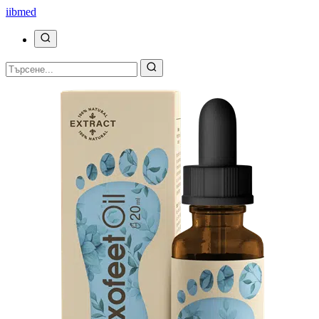
ii
bmed