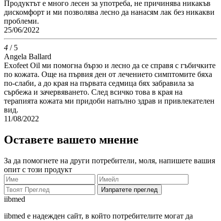
Продуктът е много лесен за употреба, не причинява никакъв
дискомфорт и ми позволява лесно да нанасям лак без никакви
проблеми.
25/06/2022
4
/ 5
Angela Ballard
Exofeet Oil ми помогна бързо и лесно да се справя с гъбичките
по кожата. Още на първия ден от лечението симптомите бяха
по-слаби, а до края на първата седмица бях забравила за
сърбежа и зачервяването. След всичко това в края на
терапията кожата ми придоби напълно здрав и привлекателен
вид.
11/08/2022
Оставете вашето мнение
За да помогнете на други потребители, моля, напишете вашия
опит с този продукт
Изпратете преглед
ii
bmed
iibmed е надежден сайт, в който потребителите могат да