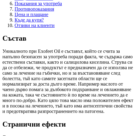
Показания за употреба
Противопоказания
Цена и плащане
Къде да купя?
Отзиви на клиенти
Състав
Уникалното при Exofeet Oil е съставът, който се счита за
напълно безопасен за употреба поради факта, че съдържа само
естествени съставки, както и салицилова киселина. Струва си
да се отбележи, че продуктът е предназначен да се използва не
само за лечение на гъбички, но и за възстановяване след
болестта, тъй като самите засегнати области ще се
нормализират за доста дълго време. Например маслото от
чаено дърво помага за дълбокото подхранване и овлажняване
на кожата, така че състоянието ѝ по време на лечението да е
много по-добро. Като цяло това масло има положителен ефект
и в посока на лечението, тъй като има антисептични свойства
и предотвратява разпространението на патогена.
Странични ефекти