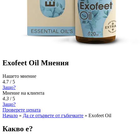
Exofeet Oil Мнения
Нашето мнение
4.7 / 5
Защо?
Мнение на клиента
4.3
/
5
Защо?
Проверете цената
Начало
»
Да се ​​отървете от гъбичките
»
Exofeet Oil
Какво е?