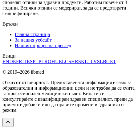
споделят отзиви за здравни продукти. Работим повече от 3
години. Всички отзиви се модерират, за да се предотврати
фалшифициране.
Връзки
Главна страница
За нашия уебсайт
Нашият процес на преглед
Езици
EN
DE
FR
IT
ES
PT
PL
RO
HU
EL
CS
HR
SK
LT
LV
SL
BG
ET
© 2019–2026 iibmed
Отказ от отговорност: Предоставената информация е само за
образователни и информационни цели и не трябва да се счита
за професионален медицински съвет. Винаги се
консултирайте с квалифициран здравен специалист, преди да
приемате добавки или да правите промени в здравния си
режим.