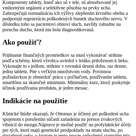
Komponenty tablety, hneď ako sú v tele, sú absorbované jej
vnútornými orgánmi a selektívne pôsobia na prvky ucha.
Zabezpečujú normalizáciu ich výživy zlepšením krvného obehu a
podporujú regeneráciu poškodených buniek sluchového nervu. V
dôsledku toho sa pacientovi obnoví sluch, navždy zabudne na
poruchu sluchu, ktorá mu bola diagnostikovaná.
Ako použiť?
Prijímanie finančných prostriedkov sa musí vykonávať striktne
podľa schémy, ktorú výrobca uviedol v letáku priloženom k ​​lieku.
Vykonajte to s jedlom, striktne v rovnakú dennú dobu, raz denne,
jednu tabletu. Pite s veľkým množstvom vody. Povinnou
požiadavkou je obmedziť prácu s počítačom, používaním tabletu,
smartfónu na skutočné minimum. Minimálny kurz, ktorý poskytuje
účinok používania produktu, je jeden mesiac.
Indikácie na použitie
Klinické štúdie ukazujú, že Ottomax je účinný pri poškodení ucha
spojenom s porušením súčastí zariadenia na prenos zvukových
vibrácií do mozgu.Nápravu je možné použiť na profylaktické účely
pre tých, ktorí majú genetické predpoklady na stratu sluchu, po
dosiahnutí veku, v ktorom je tento proces spôsobený starnutím tela.