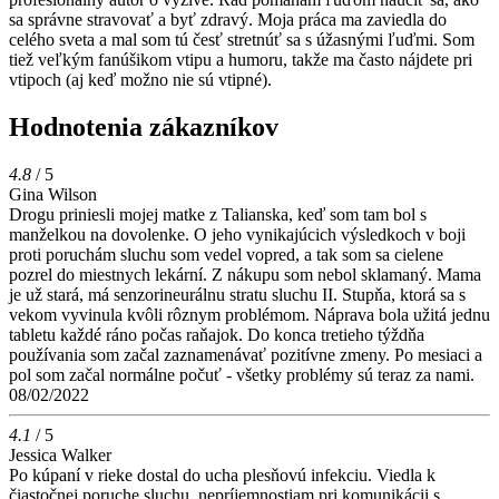
sa správne stravovať a byť zdravý. Moja práca ma zaviedla do
celého sveta a mal som tú česť stretnúť sa s úžasnými ľuďmi. Som
tiež veľkým fanúšikom vtipu a humoru, takže ma často nájdete pri
vtipoch (aj keď možno nie sú vtipné).
Hodnotenia zákazníkov
4.8
/ 5
Gina Wilson
Drogu priniesli mojej matke z Talianska, keď som tam bol s
manželkou na dovolenke. O jeho vynikajúcich výsledkoch v boji
proti poruchám sluchu som vedel vopred, a tak som sa cielene
pozrel do miestnych lekární. Z nákupu som nebol sklamaný. Mama
je už stará, má senzorineurálnu stratu sluchu II. Stupňa, ktorá sa s
vekom vyvinula kvôli rôznym problémom. Náprava bola užitá jednu
tabletu každé ráno počas raňajok. Do konca tretieho týždňa
používania som začal zaznamenávať pozitívne zmeny. Po mesiaci a
pol som začal normálne počuť - všetky problémy sú teraz za nami.
08/02/2022
4.1
/ 5
Jessica Walker
Po kúpaní v rieke dostal do ucha plesňovú infekciu. Viedla k
čiastočnej poruche sluchu, nepríjemnostiam pri komunikácii s