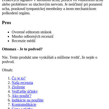
alebo problémov so sluchovým nervom. Je neúčinný pri poranení
ucha, prasknutí tympanickej membrány a inom mechanickom
poškodení orgánu.
Pros
Overené editorom stránok
Mnoho odborných recenzií
Recenzie médií
Ottomax - Je to podvod?
Nie. Tento produkt sme vyskúšali a môžeme tvrdiť, že nejde o
podvod.
Obsah:
Čo je to?
Naša recenzia
Zloženie
Vedľajšie účinky
Ako použiť?
Indikácie na použitie
Kontraindikácie
Cena a platba