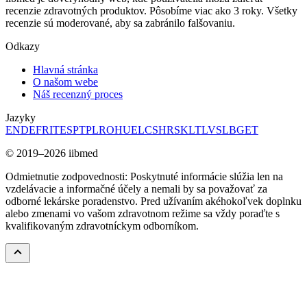
recenzie zdravotných produktov. Pôsobíme viac ako 3 roky. Všetky
recenzie sú moderované, aby sa zabránilo falšovaniu.
Odkazy
Hlavná stránka
O našom webe
Náš recenzný proces
Jazyky
EN
DE
FR
IT
ES
PT
PL
RO
HU
EL
CS
HR
SK
LT
LV
SL
BG
ET
© 2019–2026 iibmed
Odmietnutie zodpovednosti: Poskytnuté informácie slúžia len na
vzdelávacie a informačné účely a nemali by sa považovať za
odborné lekárske poradenstvo. Pred užívaním akéhokoľvek doplnku
alebo zmenami vo vašom zdravotnom režime sa vždy poraďte s
kvalifikovaným zdravotníckym odborníkom.