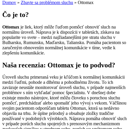
Domov
»
Zbavte sa problémom sluchu
»
Ottomax
Čo je to?
Ottomax
je liek, ktorý môže ľuďom pomôcť obnoviť sluch na
normálnu úroveň. Náprava je k dispozícii v tabletách, získava na
popularite vo svete – medzi najžiadanejšími pre stratu sluchu v
Bulharsku, Rumunsku, Maďarsku, Taliansku. Pomáha pacientom so
zaručeným obnovením normálnej komunikácie v tíme, vedie k
zlepšeniu komunikácie.
Naša recenzia: Ottomax je to podvod?
Úroveň sluchu primeraná veku je kľúčom k normálnej komunikácii
medzi ľuďmi, pohode a dlhému a pohodlnému životu. To ich
zaväzuje neustále monitorovať úroveň sluchu, v prípade najmenších
problémov s ním vyhľadať pomoc špecialistu. V dnešnej dobe
existuje mnoho nástrojov, ktoré môžu človeku s poruchou sluchu
pomôcť, predchádzať alebo spomaliť jeho vývoj s vekom. Väčšinou
svojim pacientom odporúčam tabletu Ottomax, ktorá sa nedávno
objavila na trhu. Je úplne prírodný a obsahuje zložky tradične
používané v podobných výrobkoch. Náprava pomáha obnoviť sluch
v prípade porúch sluchu spojených s prenosovým mechanizmom
zvukových signálov v strednom uchu, porúch vo vnútornom uchu