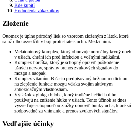
Kde kupit?
Hodnotenia zákazníkov
Zloženie
Ottomax je úplne prírodný liek so vzorcom zloženým z látok, ktoré
sa už dlho osvedčili v boji proti strate sluchu. Medzi nimi:
Melatonínový komplex, ktorý obnovuje normálny krvný obeh
v ušiach, chráni ich pred infekciou a voľnými radikálmi.
Komplex horčíka, ktorý je schopný opraviť poškodenie
ušných nervov, správny prenos zvukových signálov do
mozgu a naopak.
Komplex vitamínu B často predpisovaný bežnou medicínou
na zlepšenie funkcie mozgu vďaka svojim aktívnym
antioxidačným vlastnostiam.
Výťažok z ginkga biloba, ktorý tradične liečitelia dlho
používajú na zníženie hluku v ušiach. Tento účinok sa dnes
vysvetľuje schopnosťou zložky obnoviť bunky ucha, ktoré sú
zodpovedné za vnímanie a prenos zvukových signálov.
Vedľajšie účinky