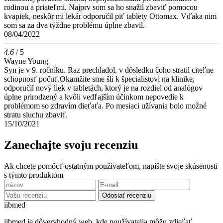
rodinou a priateľmi. Najprv som sa ho snažil zbaviť pomocou
kvapiek, neskôr mi lekár odporučil piť tablety Ottomax. Vďaka nim
som sa za dva týždne problému úplne zbavil.
08/04/2022
4.6
/ 5
Wayne Young
Syn je v 9. ročníku. Raz prechladol, v dôsledku čoho stratil citeľne
schopnosť počuť.Okamžite sme šli k špecialistovi na klinike,
odporučil nový liek v tabletách, ktorý je na rozdiel od analógov
úplne prirodzený a kvôli vedľajším účinkom nepovedie k
problémom so zdravím dieťaťa. Po mesiaci užívania bolo možné
stratu sluchu zbaviť.
15/10/2021
Zanechajte svoju recenziu
Ak chcete pomôcť ostatným používateľom, napíšte svoje skúsenosti
s týmto produktom
Odoslať recenziu
ii
bmed
iibmed je dôveryhodný web, kde používatelia môžu zdieľať