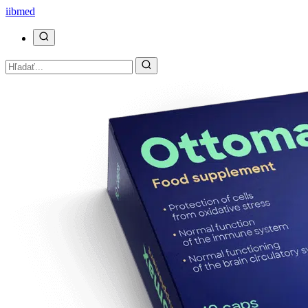
ii
bmed