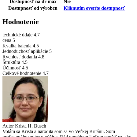
Dostupnosť na dr max
Nie
Dostupnosť od výrobcu
Kliknutím overíte dostupnosť
Hodnotenie
technické údaje
4.7
cena
5
Kvalita balenia
4.5
Jednoduchosť aplikácie
5
Rýchlosť dodania
4.8
Štruktúra
4.5
Účinnosť
4.5
Celkové hodnotenie
4.7
Autor
Krista H. Busch
Volám sa Krista a narodila som sa vo Veľkej Británii. Som
profesionálny autor o výžive. Rád pomáham ľuďom naučiť sa, ako