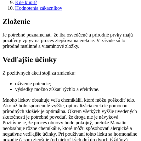
Kde kupit?
Hodnotenia zákazníkov
Zloženie
Je potrebné poznamenať, že iba osvedčené a prírodné prvky majú
pozitívny vplyv na proces zlepšovania erekcie. V zásade sú to
prírodné rastlinné a vitamínové zložky.
Vedľajšie účinky
Z pozitívnych akcií stojí za zmienku:
oživenie potencie;
výsledky možno získať rýchlo a efektívne.
Mnoho liekov obsahuje veľa chemikálií, ktoré môžu poškodiť telo.
Ako už bolo spomenuté vyššie, optimalizácia erekcie pomocou
prírodných zložiek je optimálna. Okrem všetkých vyššie uvedených
skutočností je potrebné povedať, že droga nie je návyková.
Pozitívne je, že proces obnovy bude pokojný, pretože Maxatin
neobsahuje rôzne chemikálie, ktoré môžu spôsobovať alergické a
negatívne vedľajšie účinky. Pri používaní tohto lieku sa hormonálne
pozadie časom zlepšuje (od niekoľkých dní do dvoch týždňov).