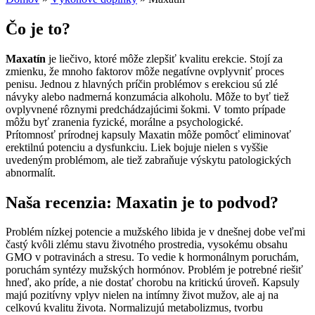
Čo je to?
Maxatín
je liečivo, ktoré môže zlepšiť kvalitu erekcie. Stojí za
zmienku, že mnoho faktorov môže negatívne ovplyvniť proces
penisu. Jednou z hlavných príčin problémov s erekciou sú zlé
návyky alebo nadmerná konzumácia alkoholu. Môže to byť tiež
ovplyvnené rôznymi predchádzajúcimi šokmi. V tomto prípade
môžu byť zranenia fyzické, morálne a psychologické.
Prítomnosť prírodnej kapsuly Maxatin môže pomôcť eliminovať
erektilnú potenciu a dysfunkciu. Liek bojuje nielen s vyššie
uvedeným problémom, ale tiež zabraňuje výskytu patologických
abnormalít.
Naša recenzia: Maxatin je to podvod?
Problém nízkej potencie a mužského libida je v dnešnej dobe veľmi
častý kvôli zlému stavu životného prostredia, vysokému obsahu
GMO v potravinách a stresu. To vedie k hormonálnym poruchám,
poruchám syntézy mužských hormónov. Problém je potrebné riešiť
hneď, ako príde, a nie dostať chorobu na kritickú úroveň. Kapsuly
majú pozitívny vplyv nielen na intímny život mužov, ale aj na
celkovú kvalitu života. Normalizujú metabolizmus, tvorbu