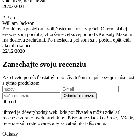
sme nikdy neoľutovali.
29/03/2021
4.9
/ 5
William Jackson
Problémy s posteľou kvôli častému stresu v práci. Okrem slabej
erekcie som pocítil aj zhoršenie celkovej pohody.Kapsuly Maxatin
ma doslova zachránili. Po mesiaci a pol som sa v posteli opäť cítil
ako alfa samec.
22/12/2020
Zanechajte svoju recenziu
Ak chcete pomôcť ostatným používateľom, napíšte svoje skúsenosti
s týmto produktom
Odoslať recenziu
ii
bmed
iibmed je dôveryhodný web, kde používatelia môžu zdieľať
recenzie zdravotných produktov. Pôsobíme viac ako 3 roky. Všetky
recenzie sú moderované, aby sa zabránilo falšovaniu.
Odkazy