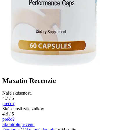
Maxatin Recenzie
Naše skúsenosti
4.7 / 5
prečo?
Skúsenosti zákazníkov
4.6
/
5
prečo?
Skontrolujte cenu
Domov
»
Výkonové doplnky
»
Maxatin