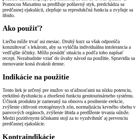
Pomocou Maxatinu sa predlžuje pohlavný styk, predchádza sa
predčasnej ejakulácii, zlepšuje sa reprodukčná funkcia a zvyšuje sa
libido.
Ako použiť?
Liečba môže trvať asi mesiac. Druhý kurz sa však odporúča
konzultovať s lekárom, aby sa vylúčila individuálna intolerancia a
vedľajšie účinky. Môžu posúdiť situáciu a podľa toho napísať
recept. Nezabudnite vziať do úvahy návod na použitie. Spravidla sa
menovanie koná dvakrát denne.
Indikácie na použitie
Tento liek je určený pre mužov so sťažnosťami na nízku potenciu,
erektilnú dysfunkciu a zhoršenú funkciu genitourinárneho systému.
Účinok produktu je zameraný na obnovu a posilnenie erekcie,
zvýšenie citlivosti erotogénnych zón, normalizáciu krvného obehu v
panvových orgánoch, zvýšenie libida a predĺženie trvania súlože.
Medzi pozitívnymi účinkami stojí za to vyzdvihnúť aj prevenciu
predčasnej ejakulácie.
Kontraindikácie