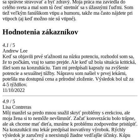
sa správne stravovať a byť zdravý. Moja práca ma zaviedla do
celého sveta a mal som tú česť stretnúť sa s úžasnými ľuďmi. Som
tiež veľkým fanúšikom vtipu a humoru, takže ma často nájdete pri
vtipoch (aj keď možno nie sú vtipné).
Hodnotenia zákazníkov
4.1
/ 5
Andrew Lee
Keď sa objavili prvé sťažnosti na nízku potenciu, rozhodol som sa,
že to počkám, vraj to samo prejde. Ale keď už bola situácia kritická,
išiel som na konzultáciu. Tam mi predpísali kapsuly na zvýšenie
potencie a sexuálnej túžby. Nápravu som našiel v prvej lekárni,
potešila ma dostupná cena a prírodné zloženie. Výsledok bol už za
4-5 týždňov.
11/10/2022
4.9
/ 5
Lisa Contreras
Môj manžel sa predo mnou snažil skryť problémy s erekciou, ale
moja žena si to nemôže nevšimnúť. Začať konverzáciu bolo trápne,
ale ak chceme mať dieťa, musíme k problému zodpovedne pristúpiť.
Na konzultácii mu lekár predpísal inovatívny výrobok. Rýchly
výsledok je zaručený a neexistujú žiadne vedľajšie účinky. Kúpu