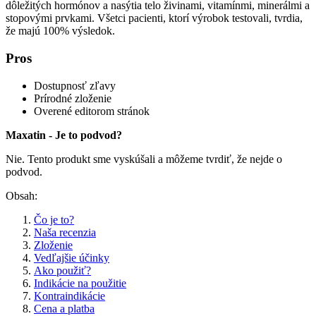
dôležitých hormónov a nasýtia telo živinami, vitamínmi, minerálmi a
stopovými prvkami. Všetci pacienti, ktorí výrobok testovali, tvrdia,
že majú 100% výsledok.
Pros
Dostupnosť zľavy
Prírodné zloženie
Overené editorom stránok
Maxatin - Je to podvod?
Nie. Tento produkt sme vyskúšali a môžeme tvrdiť, že nejde o
podvod.
Obsah:
Čo je to?
Naša recenzia
Zloženie
Vedľajšie účinky
Ako použiť?
Indikácie na použitie
Kontraindikácie
Cena a platba