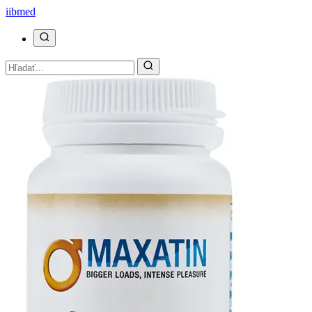
ii
bmed