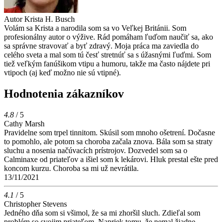
Autor
Krista H. Busch
Volám sa Krista a narodila som sa vo Veľkej Británii. Som
profesionálny autor o výžive. Rád pomáham ľuďom naučiť sa, ako
sa správne stravovať a byť zdravý. Moja práca ma zaviedla do
celého sveta a mal som tú česť stretnúť sa s úžasnými ľuďmi. Som
tiež veľkým fanúšikom vtipu a humoru, takže ma často nájdete pri
vtipoch (aj keď možno nie sú vtipné).
Hodnotenia zákazníkov
4.8
/ 5
Cathy Marsh
Pravidelne som trpel tinnitom. Skúsil som mnoho ošetrení. Dočasne
to pomohlo, ale potom sa choroba začala znova. Bála som sa straty
sluchu a nosenia načúvacích prístrojov. Dozvedel som sa o
Calminaxe od priateľov a išiel som k lekárovi. Hluk prestal ešte pred
koncom kurzu. Choroba sa mi už nevrátila.
13/11/2021
4.1
/ 5
Christopher Stevens
Jedného dňa som si všimol, že sa mi zhoršil sluch. Zdieľal som
problém so svojim priateľom. Napriek tomu, že nemal žiadne