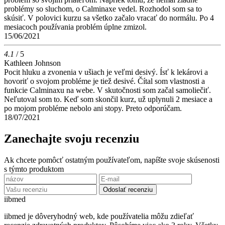
problémy so sluchom, o Calminaxe vedel. Rozhodol som sa to
skúsiť. V polovici kurzu sa všetko začalo vracať do normálu. Po 4
mesiacoch používania problém úplne zmizol.
15/06/2021
4.1
/ 5
Kathleen Johnson
Pocit hluku a zvonenia v ušiach je veľmi desivý. Ísť k lekárovi a
hovoriť o svojom probléme je tiež desivé. Čítal som vlastnosti a
funkcie Calminaxu na webe. V skutočnosti som začal samoliečiť.
Neľutoval som to. Keď som skončil kurz, už uplynuli 2 mesiace a
po mojom probléme nebolo ani stopy. Preto odporúčam.
18/07/2021
Zanechajte svoju recenziu
Ak chcete pomôcť ostatným používateľom, napíšte svoje skúsenosti
s týmto produktom
Odoslať recenziu
ii
bmed
iibmed je dôveryhodný web, kde používatelia môžu zdieľať