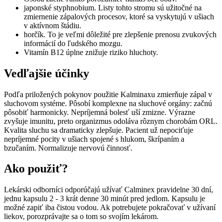
japonské styphnobium. Listy tohto stromu sú užitočné na
zmiernenie zápalových procesov, ktoré sa vyskytujú v ušiach
v aktívnom štádiu.
horčík. To je veľmi dôležité pre zlepšenie prenosu zvukových
informácií do ľudského mozgu.
Vitamín B12 úplne znižuje riziko hluchoty.
Vedľajšie účinky
Podľa priložených pokynov použitie Kalminaxu zmierňuje zápal v
sluchovom systéme. Pôsobí komplexne na sluchové orgány: začnú
pôsobiť harmonicky. Nepríjemná bolesť uší zmizne. Výrazne
zvyšuje imunitu, preto organizmus odoláva rôznym chorobám ORL.
Kvalita sluchu sa dramaticky zlepšuje. Pacient už nepociťuje
nepríjemné pocity v ušiach spojené s hlukom, škrípaním a
bzučaním. Normalizuje nervovú činnosť.
Ako použiť?
Lekárski odborníci odporúčajú užívať Calminex pravidelne 30 dní,
jednu kapsulu 2 - 3 krát denne 30 minút pred jedlom. Kapsulu je
možné zapiť iba čistou vodou. Ak potrebujete pokračovať v užívaní
liekov, porozprávajte sa o tom so svojím lekárom.