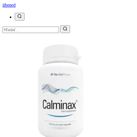
ii
bmed