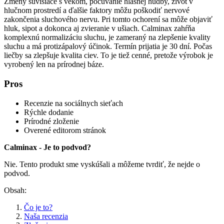
Zmeny súvisiace s vekom, počúvanie hlasnej hudby, život v
hlučnom prostredí a ďalšie faktory môžu poškodiť nervové
zakončenia sluchového nervu. Pri tomto ochorení sa môže objaviť
hluk, sipot a dokonca aj zvieranie v ušiach. Calminax zahŕňa
komplexnú normalizáciu sluchu, je zameraný na zlepšenie kvality
sluchu a má protizápalový účinok. Termín prijatia je 30 dní. Počas
liečby sa zlepšuje kvalita ciev. To je tiež cenné, pretože výrobok je
vyrobený len na prírodnej báze.
Pros
Recenzie na sociálnych sieťach
Rýchle dodanie
Prírodné zloženie
Overené editorom stránok
Calminax - Je to podvod?
Nie. Tento produkt sme vyskúšali a môžeme tvrdiť, že nejde o
podvod.
Obsah:
Čo je to?
Naša recenzia