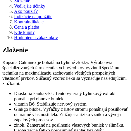
Zloženie
Vedľajšie účinky
Ako použiť?
Indikácie na použitie
Kontraindikácie
Cena a platba
Kde kupit?
Hodnotenia zákazníkov
Zloženie
Kapsula Calminex je bohatá na bylinné zložky. Výrobcovia
špecializovaných farmaceutických výrobkov vyvinuli špeciálnu
techniku ​​na maximalizáciu zachovania všetkých prospešných
vlastností prvkov. Súčasný vzorec lieku sa vyznačuje nasledujúcimi
zložkami:
Dioskoria kaukazská. Tento vytrvalý bylinkový extrakt
pomáha pri obnove buniek.
vitamín B6. Stabilizuje nervový systém.
Ginkgo biloba. Výťažky z listov stromu pomáhajú posilňovať
ochranné vlastnosti tela. Znižuje sa riziko vzniku a vývoja
zápalových procesov.
zinok. Zamerané na posilnenie vlasových buniek v slimáku.
Osoba začne ľahko porozumieť nahlas bez obáv.