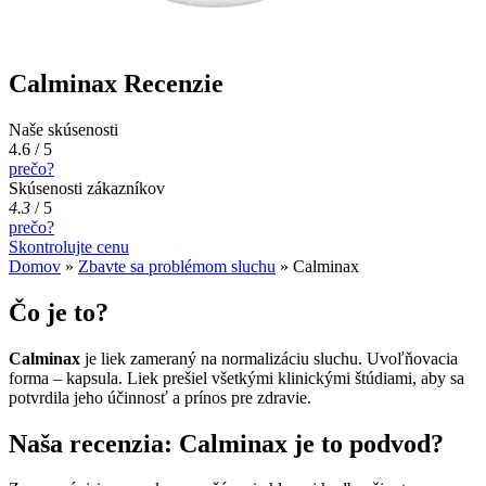
Calminax Recenzie
Naše skúsenosti
4.6 / 5
prečo?
Skúsenosti zákazníkov
4.3
/
5
prečo?
Skontrolujte cenu
Domov
»
Zbavte sa problémom sluchu
»
Calminax
Čo je to?
Calminax
je liek zameraný na normalizáciu sluchu. Uvoľňovacia
forma – kapsula. Liek prešiel všetkými klinickými štúdiami, aby sa
potvrdila jeho účinnosť a prínos pre zdravie.
Naša recenzia: Calminax je to podvod?