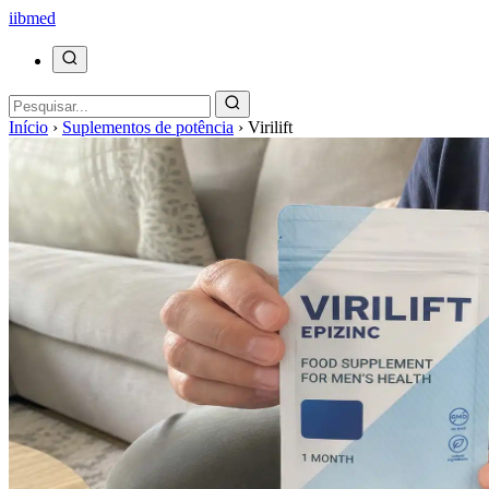
ii
bmed
Início
›
Suplementos de potência
›
Virilift