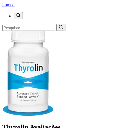
ii
bmed
Thyrolin Avaliações