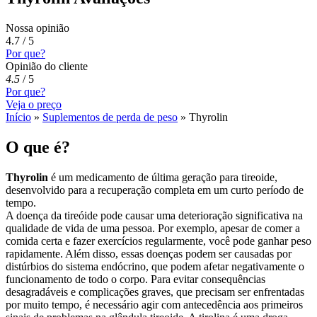
Nossa opinião
4.7 / 5
Por que?
Opinião do cliente
4.5
/
5
Por que?
Veja o preço
Início
»
Suplementos de perda de peso
»
Thyrolin
O que é?
Thyrolin
é um medicamento de última geração para tireoide,
desenvolvido para a recuperação completa em um curto período de
tempo.
A doença da tireóide pode causar uma deterioração significativa na
qualidade de vida de uma pessoa. Por exemplo, apesar de comer a
comida certa e fazer exercícios regularmente, você pode ganhar peso
rapidamente. Além disso, essas doenças podem ser causadas por
distúrbios do sistema endócrino, que podem afetar negativamente o
funcionamento de todo o corpo. Para evitar consequências
desagradáveis ​​e complicações graves, que precisam ser enfrentadas
por muito tempo, é necessário agir com antecedência aos primeiros