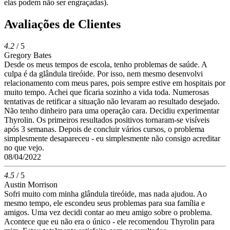
elas podem não ser engraçadas).
Avaliações de Clientes
4.2
/ 5
Gregory Bates
Desde os meus tempos de escola, tenho problemas de saúde. A
culpa é da glândula tireóide. Por isso, nem mesmo desenvolvi
relacionamento com meus pares, pois sempre estive em hospitais por
muito tempo. Achei que ficaria sozinho a vida toda. Numerosas
tentativas de retificar a situação não levaram ao resultado desejado.
Não tenho dinheiro para uma operação cara. Decidiu experimentar
Thyrolin. Os primeiros resultados positivos tornaram-se visíveis
após 3 semanas. Depois de concluir vários cursos, o problema
simplesmente desapareceu - eu simplesmente não consigo acreditar
no que vejo.
08/04/2022
4.5
/ 5
Austin Morrison
Sofri muito com minha glândula tireóide, mas nada ajudou. Ao
mesmo tempo, ele escondeu seus problemas para sua família e
amigos. Uma vez decidi contar ao meu amigo sobre o problema.
Acontece que eu não era o único - ele recomendou Thyrolin para