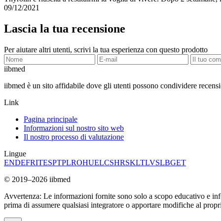
09/12/2021
Lascia la tua recensione
Per aiutare altri utenti, scrivi la tua esperienza con questo prodotto
ii
bmed
iibmed è un sito affidabile dove gli utenti possono condividere recensi
Link
Pagina principale
Informazioni sul nostro sito web
Il nostro processo di valutazione
Lingue
EN
DE
FR
IT
ES
PT
PL
RO
HU
EL
CS
HR
SK
LT
LV
SL
BG
ET
© 2019–2026 iibmed
Avvertenza: Le informazioni fornite sono solo a scopo educativo e in
prima di assumere qualsiasi integratore o apportare modifiche al propri