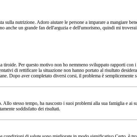
 sulla nutrizione. Adoro aiutare le persone a imparare a mangiare bene e
Sono anche un grande fan dell'arguzia e dell'umorismo, quindi mi trovera
ella tiroide. Per questo motivo non ho nemmeno sviluppato rapporti con 
entativi di rettificare la situazione non hanno portato al risultato desi
ttimane. Dopo aver completato diversi corsi, il problema è semplicemente
. Allo stesso tempo, ha nascosto i suoi problemi alla sua famiglia e ai 
mente soddisfatto dei risultati.
, le condizioni di salute sono migliorate in modo significativo.Certo, è 