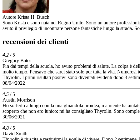
Autore
Krista H. Busch
Sono Krista e sono nata nel Regno Unito. Sono un autore professionista
avuto il privilegio di incontrare persone fantastiche lungo la strada. 
recensioni dei clienti
4.2
/ 5
Gregory Bates
Fin dai tempi della scuola, ho avuto problemi di salute. La colpa è d
molto tempo. Pensavo che sarei stato solo per tutta la vita. Numerosi t
Thyrolin. I primi risultati positivi sono diventati evidenti dopo 3 se
08/04/2022
4.5
/ 5
Austin Morrison
Ho sofferto a lungo con la mia ghiandola tiroidea, ma niente ha aiutato
scoperto che non ero lunico: mi ha consigliato Thyrolin. Sono completa
30/06/2021
4.8
/ 5
David Smith
Thyrolin è riuscita a restituirmi la voglia di vivere. Dopo 2 settimane