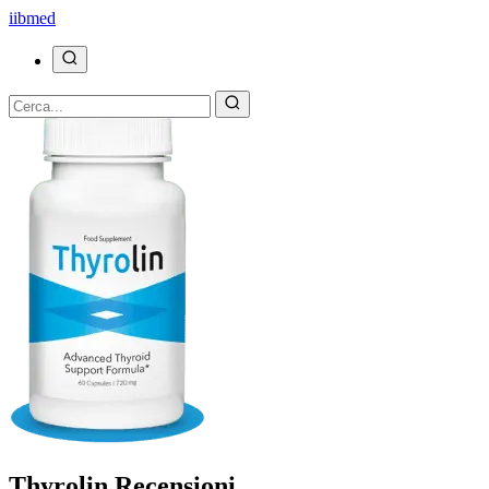
ii
bmed
Thyrolin Recensioni