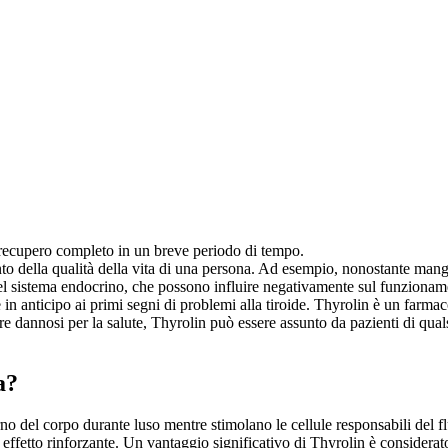
l recupero completo in un breve periodo di tempo.
to della qualità della vita di una persona. Ad esempio, nonostante mangi
del sistema endocrino, che possono influire negativamente sul funzioname
in anticipo ai primi segni di problemi alla tiroide. Thyrolin è un farma
dannosi per la salute, Thyrolin può essere assunto da pazienti di qualsi
a?
rno del corpo durante luso mentre stimolano le cellule responsabili del 
effetto rinforzante. Un vantaggio significativo di Thyrolin è considerato