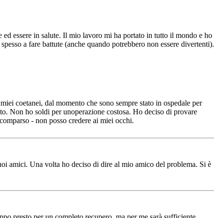
d essere in salute. Il mio lavoro mi ha portato in tutto il mondo e ho
i spesso a fare battute (anche quando potrebbero non essere divertenti).
i miei coetanei, dal momento che sono sempre stato in ospedale per
derato. Non ho soldi per unoperazione costosa. Ho deciso di provare
 scomparso - non posso credere ai miei occhi.
suoi amici. Una volta ho deciso di dire al mio amico del problema. Si è
troppo presto per un completo recupero, ma per me sarà sufficiente.