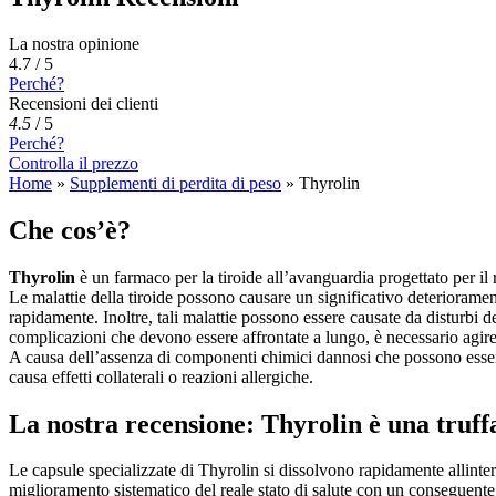
La nostra opinione
4.7 / 5
Perché?
Recensioni dei clienti
4.5
/
5
Perché?
Controlla il prezzo
Home
»
Supplementi di perdita di peso
»
Thyrolin
Che cos’è?
Thyrolin
è un farmaco per la tiroide all’avanguardia progettato per i
Le malattie della tiroide possono causare un significativo deterioramen
rapidamente. Inoltre, tali malattie possono essere causate da disturbi 
complicazioni che devono essere affrontate a lungo, è necessario agire 
A causa dell’assenza di componenti chimici dannosi che possono essere 
causa effetti collaterali o reazioni allergiche.
La nostra recensione: Thyrolin è una truff
Le capsule specializzate di Thyrolin si dissolvono rapidamente allinte
miglioramento sistematico del reale stato di salute con un conseguente 