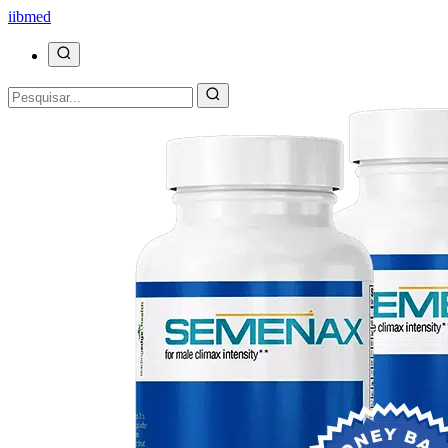
ii
bmed