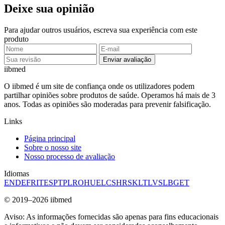
Deixe sua opinião
Para ajudar outros usuários, escreva sua experiência com este
produto
Enviar avaliação
ii
bmed
O iibmed é um site de confiança onde os utilizadores podem
partilhar opiniões sobre produtos de saúde. Operamos há mais de 3
anos. Todas as opiniões são moderadas para prevenir falsificação.
Links
Página principal
Sobre o nosso site
Nosso processo de avaliação
Idiomas
EN
DE
FR
IT
ES
PT
PL
RO
HU
EL
CS
HR
SK
LT
LV
SL
BG
ET
© 2019–2026 iibmed
Aviso: As informações fornecidas são apenas para fins educacionais