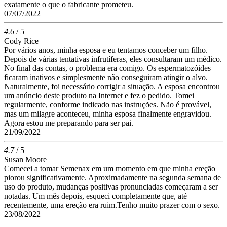
exatamente o que o fabricante prometeu.
07/07/2022
4.6
/ 5
Cody Rice
Por vários anos, minha esposa e eu tentamos conceber um filho.
Depois de várias tentativas infrutíferas, eles consultaram um médico.
No final das contas, o problema era comigo. Os espermatozóides
ficaram inativos e simplesmente não conseguiram atingir o alvo.
Naturalmente, foi necessário corrigir a situação. A esposa encontrou
um anúncio deste produto na Internet e fez o pedido. Tomei
regularmente, conforme indicado nas instruções. Não é provável,
mas um milagre aconteceu, minha esposa finalmente engravidou.
Agora estou me preparando para ser pai.
21/09/2022
4.7
/ 5
Susan Moore
Comecei a tomar Semenax em um momento em que minha ereção
piorou significativamente. Aproximadamente na segunda semana de
uso do produto, mudanças positivas pronunciadas começaram a ser
notadas. Um mês depois, esqueci completamente que, até
recentemente, uma ereção era ruim.Tenho muito prazer com o sexo.
23/08/2022