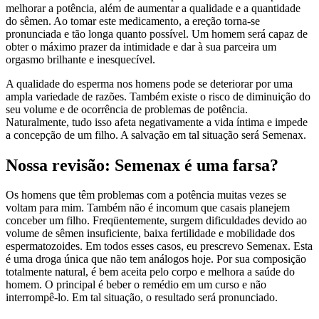
melhorar a potência, além de aumentar a qualidade e a quantidade
do sêmen. Ao tomar este medicamento, a ereção torna-se
pronunciada e tão longa quanto possível. Um homem será capaz de
obter o máximo prazer da intimidade e dar à sua parceira um
orgasmo brilhante e inesquecível.
A qualidade do esperma nos homens pode se deteriorar por uma
ampla variedade de razões. Também existe o risco de diminuição do
seu volume e de ocorrência de problemas de potência.
Naturalmente, tudo isso afeta negativamente a vida íntima e impede
a concepção de um filho. A salvação em tal situação será Semenax.
Nossa revisão: Semenax é uma farsa?
Os homens que têm problemas com a potência muitas vezes se
voltam para mim. Também não é incomum que casais planejem
conceber um filho. Freqüentemente, surgem dificuldades devido ao
volume de sêmen insuficiente, baixa fertilidade e mobilidade dos
espermatozoides. Em todos esses casos, eu prescrevo Semenax. Esta
é uma droga única que não tem análogos hoje. Por sua composição
totalmente natural, é bem aceita pelo corpo e melhora a saúde do
homem. O principal é beber o remédio em um curso e não
interrompê-lo. Em tal situação, o resultado será pronunciado.