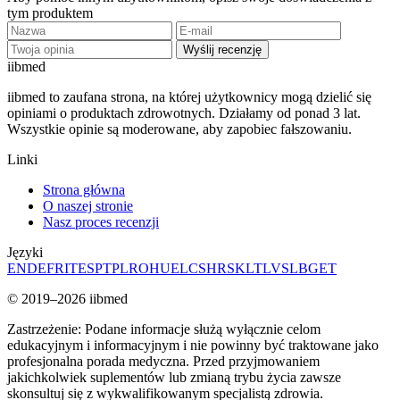
tym produktem
Wyślij recenzję
ii
bmed
iibmed to zaufana strona, na której użytkownicy mogą dzielić się
opiniami o produktach zdrowotnych. Działamy od ponad 3 lat.
Wszystkie opinie są moderowane, aby zapobiec fałszowaniu.
Linki
Strona główna
O naszej stronie
Nasz proces recenzji
Języki
EN
DE
FR
IT
ES
PT
PL
RO
HU
EL
CS
HR
SK
LT
LV
SL
BG
ET
© 2019–2026 iibmed
Zastrzeżenie: Podane informacje służą wyłącznie celom
edukacyjnym i informacyjnym i nie powinny być traktowane jako
profesjonalna porada medyczna. Przed przyjmowaniem
jakichkolwiek suplementów lub zmianą trybu życia zawsze
skonsultuj się z wykwalifikowanym specjalistą zdrowia.