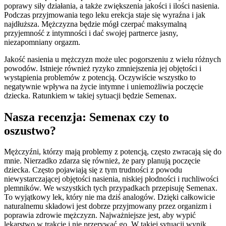
poprawy siły działania, a także zwiększenia jakości i ilości nasienia.
Podczas przyjmowania tego leku erekcja staje się wyraźna i jak
najdłuższa. Mężczyzna będzie mógł czerpać maksymalną
przyjemność z intymności i dać swojej partnerce jasny,
niezapomniany orgazm.
Jakość nasienia u mężczyzn może ulec pogorszeniu z wielu różnych
powodów. Istnieje również ryzyko zmniejszenia jej objętości i
wystąpienia problemów z potencją. Oczywiście wszystko to
negatywnie wpływa na życie intymne i uniemożliwia poczęcie
dziecka. Ratunkiem w takiej sytuacji będzie Semenax.
Nasza recenzja: Semenax czy to
oszustwo?
Mężczyźni, którzy mają problemy z potencją, często zwracają się do
mnie. Nierzadko zdarza się również, że pary planują poczęcie
dziecka. Często pojawiają się z tym trudności z powodu
niewystarczającej objętości nasienia, niskiej płodności i ruchliwości
plemników. We wszystkich tych przypadkach przepisuję Semenax.
To wyjątkowy lek, który nie ma dziś analogów. Dzięki całkowicie
naturalnemu składowi jest dobrze przyjmowany przez organizm i
poprawia zdrowie mężczyzn. Najważniejsze jest, aby wypić
lekarstwo w trakcie i nie przerywać go. W takiej sytuacji wynik