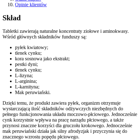
Opinie klientów
Skład
Tabletki zawierają naturalne koncentraty ziołowe i aminokwasy.
Wśród głównych składników funduszy są:
pyłek kwiatowy;
tlenek cynku;
kora sosnowa jako ekstrakt;
pestki dyni;
tlenek cynku;
L-lizyna;
L-arginina;
L-karnityna;
Mak peruwiański.
Dzięki temu, że produkt zawiera pyłek, organizm otrzymuje
wystarczającą ilość składników odżywczych niezbędnych do
pełnego funkcjonowania układu moczowo-płciowego. Jednocześnie
cynk korzystnie wpływa na pracę narządu płciowego, a także
przynosi znaczne korzyści dla gruczołu krokowego. Jednocześnie
mak peruwiański działa jak silny afrodyzjak i przyczynia się do
znacznego wzrostu popędu płciowego.