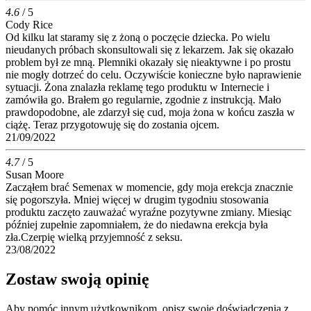
4.6
/ 5
Cody Rice
Od kilku lat staramy się z żoną o poczęcie dziecka. Po wielu
nieudanych próbach skonsultowali się z lekarzem. Jak się okazało
problem był ze mną. Plemniki okazały się nieaktywne i po prostu
nie mogły dotrzeć do celu. Oczywiście konieczne było naprawienie
sytuacji. Żona znalazła reklamę tego produktu w Internecie i
zamówiła go. Brałem go regularnie, zgodnie z instrukcją. Mało
prawdopodobne, ale zdarzył się cud, moja żona w końcu zaszła w
ciążę. Teraz przygotowuję się do zostania ojcem.
21/09/2022
4.7
/ 5
Susan Moore
Zacząłem brać Semenax w momencie, gdy moja erekcja znacznie
się pogorszyła. Mniej więcej w drugim tygodniu stosowania
produktu zaczęto zauważać wyraźne pozytywne zmiany. Miesiąc
później zupełnie zapomniałem, że do niedawna erekcja była
zła.Czerpię wielką przyjemność z seksu.
23/08/2022
Zostaw swoją opinię
Aby pomóc innym użytkownikom, opisz swoje doświadczenia z