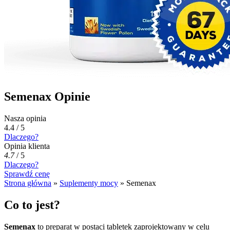
Semenax Opinie
Nasza opinia
4.4 / 5
Dlaczego?
Opinia klienta
4.7
/
5
Dlaczego?
Sprawdź cenę
Strona główna
»
Suplementy mocy
»
Semenax
Co to jest?
Semenax
to preparat w postaci tabletek zaprojektowany w celu