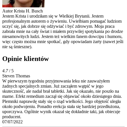
Autor
Krista H. Busch
Jestem Krista i urodziłam się w Wielkiej Brytanii. Jestem
profesjonalnym autorem o żywieniu. Uwielbiam pomagać ludziom
uczyć się, jak dobrze się odżywiać i być zdrowym. Moja praca
zabrała mnie na cały świat i miałem przywilej spotykania po drodze
niesamowitych ludzi. Jestem też wielkim fanem dowcipu i humoru,
więc często można mnie spotkać, gdy opowiadam żarty (nawet jeśli
nie są śmieszne).
Opinie klientów
4.7
/ 5
Steven Thomas
W pierwszym tygodniu przyjmowania leku nie zauważyłem
żadnych specjalnych zmian. Już zacząłem wątpić w jego
skuteczność, ale nadal brał tabletki. Jak się okazało, nie poszło na
marne. Efekt remedium zaczął się objawiać około dziesiątego dnia.
Plemniki naprawdę stały się o rząd wielkości. Jego objętość uległa
około podwojeniu. Ponadto erekcja stała się bardziej przedłużona,
uporczywa. Ogólnie wynik okazał się dokładnie taki, jak obiecuje
producent.
07/07/2022