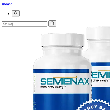
ii
bmed