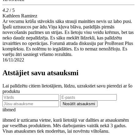
4.2
/ 5
Kathleen Ramirez
Ar vecumu krūšu stāvoklis sāka strauji mainīties nevis uz labo pusi.
Īpaši uztraucos par ādu.Viņa kļuva blāva, parādījās pirmās
novecošanās pazīmes un strijas. Es lietoju visu veidu krēmus, bet tas
neko daudz nepalīdzēja. Es sāku meklēt līdzekli, kas palīdzētu
izvairīties no operācijas. Forumā atrada diskusiju par ProBreast Plus
kompleksu. Es nolēmu to iegādāties. Es to nemaz nenožēloju. Es
varēju ātri sasniegt vēlamo rezultātu.
16/11/2022
Atstājiet savu atsauksmi
Lai palīdzētu citiem lietotājiem, lūdzu, uzrakstiet savu pieredzi ar šo
produktu
Nosūtīt atsauksmi
ii
bmed
iibmed ir uzticama vietne, kurā lietotāji var dalīties ar atsauksmēm
par veselības produktiem. Mēs darbojamies vairāk nekā 3 gadus.
Visas atsauksmes tiek moderētas, lai novērstu viltošanu.