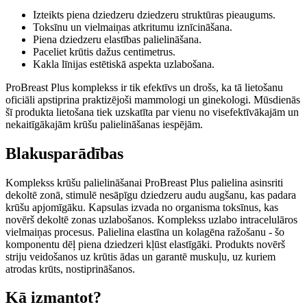
Izteikts piena dziedzeru dziedzeru struktūras pieaugums.
Toksīnu un vielmaiņas atkritumu iznīcināšana.
Piena dziedzeru elastības palielināšana.
Paceliet krūtis dažus centimetrus.
Kakla līnijas estētiskā aspekta uzlabošana.
ProBreast Plus komplekss ir tik efektīvs un drošs, ka tā lietošanu
oficiāli apstiprina praktizējoši mammologi un ginekologi. Mūsdienās
šī produkta lietošana tiek uzskatīta par vienu no visefektīvākajām un
nekaitīgākajām krūšu palielināšanas iespējām.
Blakusparādības
Komplekss krūšu palielināšanai ProBreast Plus palielina asinsriti
dekoltē zonā, stimulē nesāpīgu dziedzeru audu augšanu, kas padara
krūšu apjomīgāku. Kapsulas izvada no organisma toksīnus, kas
novērš dekoltē zonas uzlabošanos. Komplekss uzlabo intracelulāros
vielmaiņas procesus. Palielina elastīna un kolagēna ražošanu - šo
komponentu dēļ piena dziedzeri kļūst elastīgāki. Produkts novērš
striju veidošanos uz krūtis ādas un garantē muskuļu, uz kuriem
atrodas krūts, nostiprināšanos.
Kā izmantot?