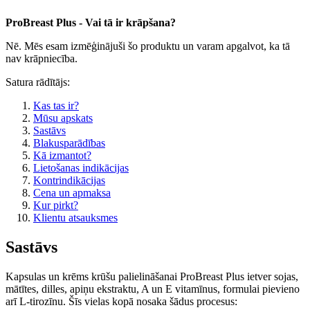
ProBreast Plus - Vai tā ir krāpšana?
Nē. Mēs esam izmēģinājuši šo produktu un varam apgalvot, ka tā
nav krāpniecība.
Satura rādītājs:
Kas tas ir?
Mūsu apskats
Sastāvs
Blakusparādības
Kā izmantot?
Lietošanas indikācijas
Kontrindikācijas
Cena un apmaksa
Kur pirkt?
Klientu atsauksmes
Sastāvs
Kapsulas un krēms krūšu palielināšanai ProBreast Plus ietver sojas,
mātītes, dilles, apiņu ekstraktu, A un E vitamīnus, formulai pievieno
arī L-tirozīnu. Šīs vielas kopā nosaka šādus procesus: