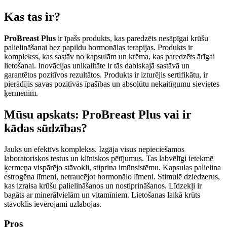
Kas tas ir?
ProBreast Plus
ir īpašs produkts, kas paredzēts nesāpīgai krūšu
palielināšanai bez papildu hormonālas terapijas. Produkts ir
komplekss, kas sastāv no kapsulām un krēma, kas paredzēts ārīgai
lietošanai. Inovācijas unikalitāte ir tās dabiskajā sastāvā un
garantētos pozitīvos rezultātos. Produkts ir izturējis sertifikātu, ir
pierādījis savas pozitīvās īpašības un absolūtu nekaitīgumu sievietes
ķermenim.
Mūsu apskats: ProBreast Plus vai ir
kādas sūdzības?
Jauks un efektīvs komplekss. Izgāja visus nepieciešamos
laboratoriskos testus un klīniskos pētījumus. Tas labvēlīgi ietekmē
ķermeņa vispārējo stāvokli, stiprina imūnsistēmu. Kapsulas palielina
estrogēna līmeni, netraucējot hormonālo līmeni. Stimulē dziedzerus,
kas izraisa krūšu palielināšanos un nostiprināšanos. Līdzekļi ir
bagāts ar minerālvielām un vitamīniem. Lietošanas laikā krūts
stāvoklis ievērojami uzlabojas.
Pros