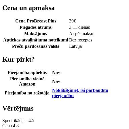
Cena un apmaksa
Cena ProBreast Plus
39
€
Piegādes ātrums
3-11 dienas
Maksājums
Ar pēcmaksu
Aptiekas atvaļinājuma noteikumi
Bez receptes
Preču pārdošanas valsts
Latvija
Kur pirkt?
Pieejamība aptiekās
Nav
Pieejamība vietnē
Nav
Amazon
Noklikšķiniet, lai pārbaudītu
Pieejamība no ražotāja
pieejamību
Vērtējums
Specifikācijas
4.5
Cena
4.8