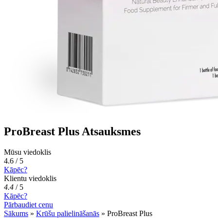
ProBreast Plus Atsauksmes
Mūsu viedoklis
4.6 / 5
Kāpēc?
Klientu viedoklis
4.4
/
5
Kāpēc?
Pārbaudiet cenu
Sākums
»
Krūšu palielināšanās
»
ProBreast Plus