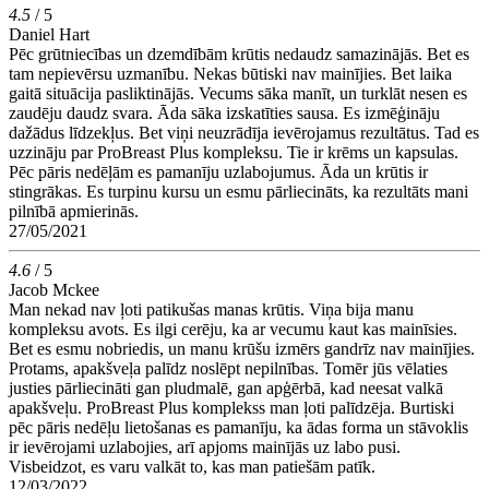
4.5
/ 5
Daniel Hart
Pēc grūtniecības un dzemdībām krūtis nedaudz samazinājās. Bet es
tam nepievērsu uzmanību. Nekas būtiski nav mainījies. Bet laika
gaitā situācija pasliktinājās. Vecums sāka manīt, un turklāt nesen es
zaudēju daudz svara. Āda sāka izskatīties sausa. Es izmēģināju
dažādus līdzekļus. Bet viņi neuzrādīja ievērojamus rezultātus. Tad es
uzzināju par ProBreast Plus kompleksu. Tie ir krēms un kapsulas.
Pēc pāris nedēļām es pamanīju uzlabojumus. Āda un krūtis ir
stingrākas. Es turpinu kursu un esmu pārliecināts, ka rezultāts mani
pilnībā apmierinās.
27/05/2021
4.6
/ 5
Jacob Mckee
Man nekad nav ļoti patikušas manas krūtis. Viņa bija manu
kompleksu avots. Es ilgi cerēju, ka ar vecumu kaut kas mainīsies.
Bet es esmu nobriedis, un manu krūšu izmērs gandrīz nav mainījies.
Protams, apakšveļa palīdz noslēpt nepilnības. Tomēr jūs vēlaties
justies pārliecināti gan pludmalē, gan apģērbā, kad neesat valkā
apakšveļu. ProBreast Plus komplekss man ļoti palīdzēja. Burtiski
pēc pāris nedēļu lietošanas es pamanīju, ka ādas forma un stāvoklis
ir ievērojami uzlabojies, arī apjoms mainījās uz labo pusi.
Visbeidzot, es varu valkāt to, kas man patiešām patīk.
12/03/2022