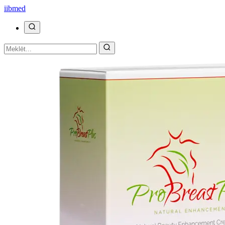
ii
bmed