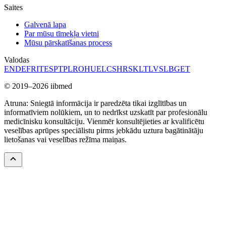
Saites
Galvenā lapa
Par mūsu tīmekļa vietni
Mūsu pārskatīšanas process
Valodas
EN
DE
FR
IT
ES
PT
PL
RO
HU
EL
CS
HR
SK
LT
LV
SL
BG
ET
© 2019–2026 iibmed
Atruna: Sniegtā informācija ir paredzēta tikai izglītības un
informatīviem nolūkiem, un to nedrīkst uzskatīt par profesionālu
medicīnisku konsultāciju. Vienmēr konsultējieties ar kvalificētu
veselības aprūpes speciālistu pirms jebkādu uztura bagātinātāju
lietošanas vai veselības režīma maiņas.