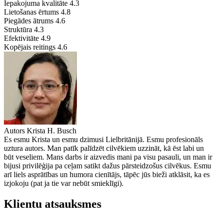
Iepakojuma kvalitāte
4.3
Lietošanas ērtums
4.8
Piegādes ātrums
4.6
Struktūra
4.3
Efektivitāte
4.9
Kopējais reitings
4.6
Autors
Krista H. Busch
Es esmu Krista un esmu dzimusi Lielbritānijā. Esmu profesionāls
uztura autors. Man patīk palīdzēt cilvēkiem uzzināt, kā ēst labi un
būt veseliem. Mans darbs ir aizvedis mani pa visu pasauli, un man ir
bijusi privilēģija pa ceļam satikt dažus pārsteidzošus cilvēkus. Esmu
arī liels asprātības un humora cienītājs, tāpēc jūs bieži atklāsit, ka es
izjokoju (pat ja tie var nebūt smieklīgi).
Klientu atsauksmes