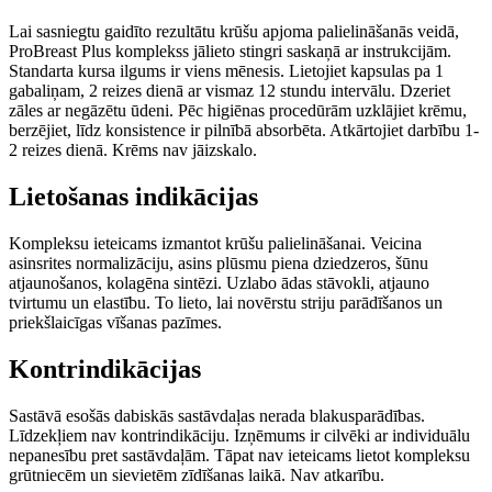
Lai sasniegtu gaidīto rezultātu krūšu apjoma palielināšanās veidā,
ProBreast Plus komplekss jālieto stingri saskaņā ar instrukcijām.
Standarta kursa ilgums ir viens mēnesis. Lietojiet kapsulas pa 1
gabaliņam, 2 reizes dienā ar vismaz 12 stundu intervālu. Dzeriet
zāles ar negāzētu ūdeni. Pēc higiēnas procedūrām uzklājiet krēmu,
berzējiet, līdz konsistence ir pilnībā absorbēta. Atkārtojiet darbību 1-
2 reizes dienā. Krēms nav jāizskalo.
Lietošanas indikācijas
Kompleksu ieteicams izmantot krūšu palielināšanai. Veicina
asinsrites normalizāciju, asins plūsmu piena dziedzeros, šūnu
atjaunošanos, kolagēna sintēzi. Uzlabo ādas stāvokli, atjauno
tvirtumu un elastību. To lieto, lai novērstu striju parādīšanos un
priekšlaicīgas vīšanas pazīmes.
Kontrindikācijas
Sastāvā esošās dabiskās sastāvdaļas nerada blakusparādības.
Līdzekļiem nav kontrindikāciju. Izņēmums ir cilvēki ar individuālu
nepanesību pret sastāvdaļām. Tāpat nav ieteicams lietot kompleksu
grūtniecēm un sievietēm zīdīšanas laikā. Nav atkarību.