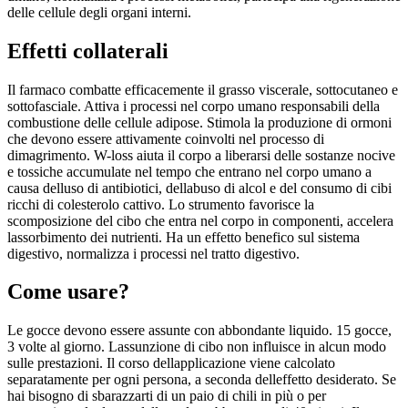
delle cellule degli organi interni.
Effetti collaterali
Il farmaco combatte efficacemente il grasso viscerale, sottocutaneo e
sottofasciale. Attiva i processi nel corpo umano responsabili della
combustione delle cellule adipose. Stimola la produzione di ormoni
che devono essere attivamente coinvolti nel processo di
dimagrimento. W-loss aiuta il corpo a liberarsi delle sostanze nocive
e tossiche accumulate nel tempo che entrano nel corpo umano a
causa delluso di antibiotici, dellabuso di alcol e del consumo di cibi
ricchi di colesterolo cattivo. Lo strumento favorisce la
scomposizione del cibo che entra nel corpo in componenti, accelera
lassorbimento dei nutrienti. Ha un effetto benefico sul sistema
digestivo, normalizza i processi nel tratto digestivo.
Come usare?
Le gocce devono essere assunte con abbondante liquido. 15 gocce,
3 volte al giorno. Lassunzione di cibo non influisce in alcun modo
sulle prestazioni. Il corso dellapplicazione viene calcolato
separatamente per ogni persona, a seconda delleffetto desiderato. Se
hai bisogno di sbarazzarti di un paio di chili in più o per