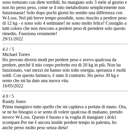
sono torturato con diete terribili, ho mangiato solo 3 mele al giorno e
non ho perso peso, come se il mio metabolismo semplicemente non
funzionasse! Solo dopo pochi giorni ho sentito una differenza con
W-Loss. Nel più breve tempo possibile, sono riuscito a perdere peso
di 12 kg - e sono solo 4 settimane! ne sono molto felice! Consiglio a
tutti coloro che non riescono a perdere peso di prendere solo questo
rimedio. Funziona veramente!
29/11/2022
4.1
/ 5
Michael Torres
Ho provato diversi modi per perdere peso e avevo qualcosa da
perdere, perché il mio corpo preferito era di 20 kg in più. Non ha
funzionato, vari mezzi mi hanno solo tolto energia, speranza e molti
soldi. Con questo farmaco, è stato il contrario. Ho perso 30 kg e
sento che mi ha dato una nuova vita.
16/05/2022
4.9
/ 5
Randy Jones
Prima mangiavo tutto quello che mi capitava a portata di mano. Ora,
se ne ho bisogno o se sento di volere qualcosa di malsano, prendo
invece W-Loss. Questo è buono e la voglia di mangiare i dolci
scompare.Per me è ancora inutile perdere tempo in palestra, ho
anche perso molto peso senza dieta!