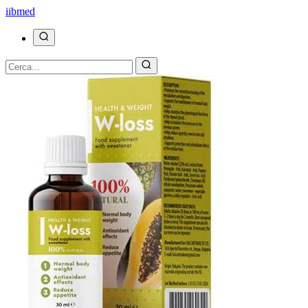
ii
bmed