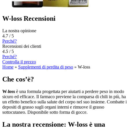
W-loss Recensioni
La nostra opinione
4.7 / 5
Perché?
Recensioni dei clienti
4.5
/
5
Perché?
Controlla il prezzo
Home
»
Supplementi di perdita di peso
»
W-loss
Che cos’è?
W-loss
è una formula progettata per aiutarti a perdere peso in modo
sicuro ed efficace. Il farmaco previene la comparsa di chili in più, ha
un effetto benefico sulla salute del corpo nel suo insieme. Combatte i
depositi di grasso sugli organi interni e rimuove il grasso
sottocutaneo. Disponibile sotto forma di gocce.
La nostra recensione: W-loss è una