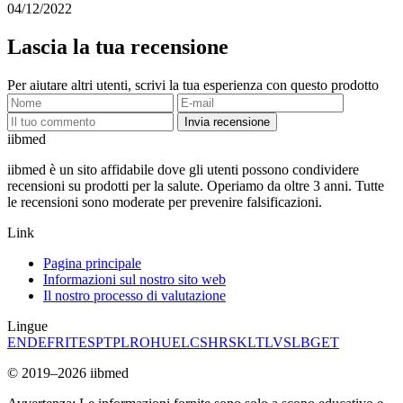
04/12/2022
Lascia la tua recensione
Per aiutare altri utenti, scrivi la tua esperienza con questo prodotto
Invia recensione
ii
bmed
iibmed è un sito affidabile dove gli utenti possono condividere
recensioni su prodotti per la salute. Operiamo da oltre 3 anni. Tutte
le recensioni sono moderate per prevenire falsificazioni.
Link
Pagina principale
Informazioni sul nostro sito web
Il nostro processo di valutazione
Lingue
EN
DE
FR
IT
ES
PT
PL
RO
HU
EL
CS
HR
SK
LT
LV
SL
BG
ET
© 2019–2026 iibmed