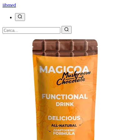
ii
bmed