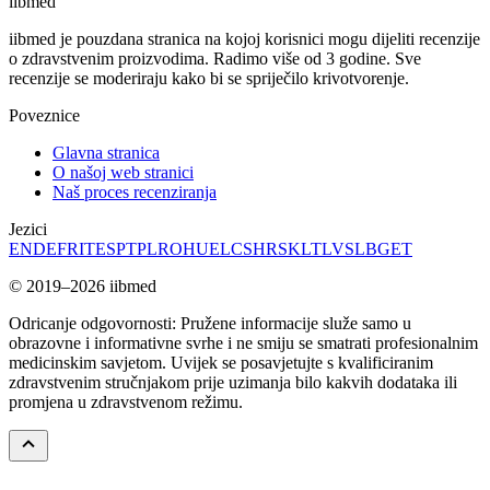
ii
bmed
iibmed je pouzdana stranica na kojoj korisnici mogu dijeliti recenzije
o zdravstvenim proizvodima. Radimo više od 3 godine. Sve
recenzije se moderiraju kako bi se spriječilo krivotvorenje.
Poveznice
Glavna stranica
O našoj web stranici
Naš proces recenziranja
Jezici
EN
DE
FR
IT
ES
PT
PL
RO
HU
EL
CS
HR
SK
LT
LV
SL
BG
ET
© 2019–2026 iibmed
Odricanje odgovornosti: Pružene informacije služe samo u
obrazovne i informativne svrhe i ne smiju se smatrati profesionalnim
medicinskim savjetom. Uvijek se posavjetujte s kvalificiranim
zdravstvenim stručnjakom prije uzimanja bilo kakvih dodataka ili
promjena u zdravstvenom režimu.