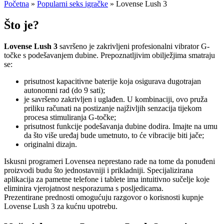
Početna
»
Popularni seks igračke
»
Lovense Lush 3
Što je?
Lovense Lush 3
savršeno je zakrivljeni profesionalni vibrator G-
točke s podešavanjem dubine. Prepoznatljivim obilježjima smatraju
se:
prisutnost kapacitivne baterije koja osigurava dugotrajan
autonomni rad (do 9 sati);
je savršeno zakrivljen i uglađen. U kombinaciji, ovo pruža
priliku računati na postizanje najživljih senzacija tijekom
procesa stimuliranja G-točke;
prisutnost funkcije podešavanja dubine dodira. Imajte na umu
da što više uređaj bude umetnuto, to će vibracije biti jače;
originalni dizajn.
Iskusni programeri Lovensea neprestano rade na tome da ponuđeni
proizvodi budu što jednostavniji i prikladniji. Specijalizirana
aplikacija za pametne telefone i tablete ima intuitivno sučelje koje
eliminira vjerojatnost nesporazuma s posljedicama.
Prezentirane prednosti omogućuju razgovor o korisnosti kupnje
Lovense Lush 3 za kućnu upotrebu.