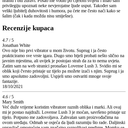
hraniti i biti zdravi. Posao me vodio po cijelom svijetu i imao sam
privilegiju upoznati neke nevjerojatne ljude usput. Također sam
veliki ljubitelj duhovitosti i humora, pa ćete me često naći kako se
šalim (čak i kada možda nisu smiješne).
Recenzije kupaca
4.7
/ 5
Jonathan White
Ovo nije bio prvi vibrator u mom životu. Suprug i ja često
prakticiramo sve vrste igara. Dugo smo htjeli probati nešto slično na
javnim mjestima, ali uvijek je postojao strah da za to nema uvjeta.
Zatim sam na web stranici pronašao Lovense Lush 3. Svidio mi se
oblik koji čvrsto pristaje uz tijelo pa možete izaći s njim. Suprug i ja
smo apsolutno zadovoljni. Uspjeli smo ostvariti mnoge svoje
fantazije.
18/10/2021
4.6
/ 5
Mary Smith
Već duže vrijeme koristim vibratore raznih oblika i marki. Ali ovaj
mi je postao najdraži. Lovense Lush 3 je moćan, savršeno pristaje uz
tijelo. Potpuno me zadovoljava. Zahvalan sam proizvođačima na
ovom uređaju. Odmah se osjeća da ljudi razumiju što rade. Daljinski
upravljač omogućuje vam značajno raznolikost predigre. Momku se