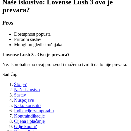
Naše iskustvo: Lovense Lush 3 ovo je
prevara?
Pros
Dostupnost popusta
Prirodni sastav
Mnogi pregledi stručnjaka
Lovense Lush 3 - Ovo je prevara?
Ne. Isprobali smo ovaj proizvod i možemo tvrditi da to nije prevara.
Sadržaj:
Što je?
Naše iskustvo
Sastav
Nuspojave
Kako koristiti?
Indikacije za uporabu
Kontraindikacije
Cijena i plaćanje
Gdje kupiti?