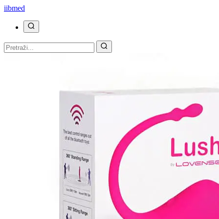
ii
bmed